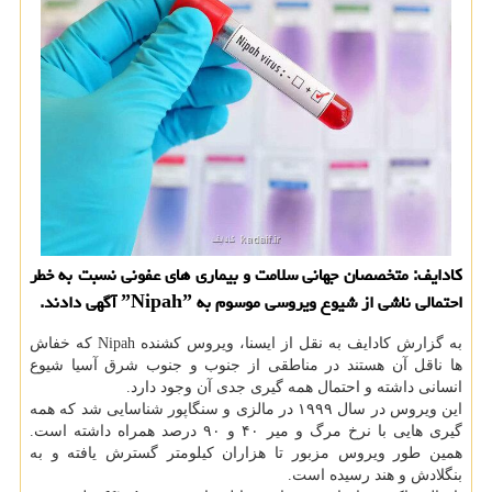
كادایف: متخصصان جهانی سلامت و بیماری های عفونی نسبت به خطر
احتمالی ناشی از شیوع ویروسی موسوم به ˮNipahˮ آگهی دادند.
به گزارش كادایف به نقل از ایسنا، ویروس كشنده Nipah كه خفاش
ها ناقل آن هستند در مناطقی از جنوب و جنوب شرق آسیا شیوع
انسانی داشته و احتمال همه گیری جدی آن وجود دارد.
این ویروس در سال ۱۹۹۹ در مالزی و سنگاپور شناسایی شد كه همه
گیری هایی با نرخ مرگ و میر ۴۰ و ۹۰ درصد همراه داشته است.
همین طور ویروس مزبور تا هزاران كیلومتر گسترش یافته و به
بنگلادش و هند رسیده است.