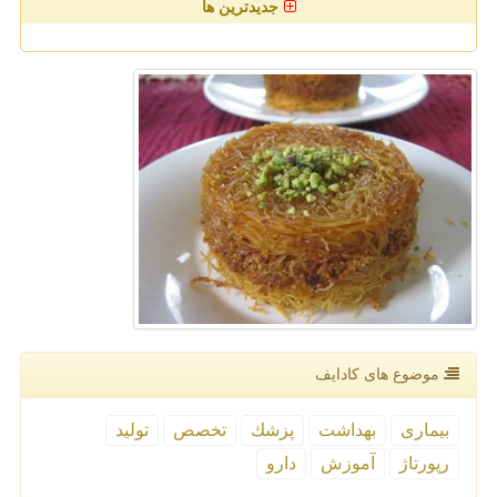
جدیدترین ها
موضوع های كادایف
بیماری
بهداشت
پزشك
تخصص
تولید
رپورتاژ
آموزش
دارو