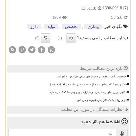
1398/09/18
13:51:18
1929
5
/
5.0
تگهای خبر:
بیماری
,
تخصص
,
تولید
,
دارو
این مطلب را می پسندید؟
(0)
(1)
تازه ترین مطالب مرتبط
ویتامین D می تواند پروتئین های سمی آلزایمر را کم کند
خطر رژیم غذایی نامرتب و از دست دادن عضله در افراد میانسال
ذخایر چربی سلولی به بدن در مبارزه با ویروس ها کمک می نماید
آیا رازیانه باعث افزایش شیرمادر می شود
نظرات بینندگان در مورد این مطلب
لطفا شما هم
نظر دهید