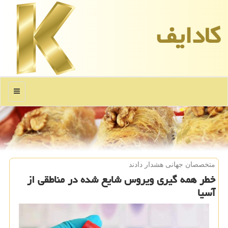
كادایف
منو
متخصصان جهانی هشدار دادند
خطر همه گیری ویروس شایع شده در مناطقی از
آسیا