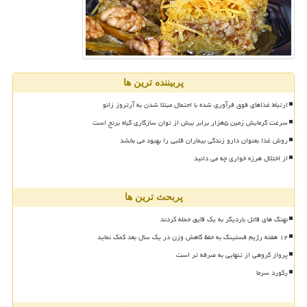
پربیننده ترین ها
ارتباط غذاهای فوق فرآوری شده با احتمال مبتلا شدن به آرتروز زانو
سرعت گرمایش زمین ۵هزار برابر بیش از توان سازگاری گیاه برنج است
روش غذا بعنوان دارو زندگی بیماران قلبی را بهبود می بخشد
از اختلال هرزه خواری چه می دانید
پربحث ترین ها
نهنگ های قاتل باردیگر به یک قایق حمله کردند
۱۲ هفته رژیم فستینگ به حفظ کاهش وزن در یک سال بعد کمک نماید
پرواز گروهی از تنهایی به صرفه تر است
رکورد سرما