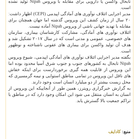
تابحال واكسن یا دارویی برای مقابله با ویروس Nipah تولید نشده
است.
مدیر اجرایی ائتلاف نوآوری های آمادگی اپیدمی (CEPI) اظهار داشت:
۲۰ سال از زمان كشف این ویروس گذشته اما جهان همچنان برای
مقابله با تهدید جهانی ناشی از ویروس Nipah آماده نیست.
ائتلاف نوآوری های آمادگی، مشاركت كارشناسان بیماری، سازمان
های خصوصی، عمومی و مدنی است كه در سال ۲۰۱۷ تشكیل شد و
هدف آن تولید واكسن برای بیماری های عفونی ناشناخته و نوظهور
است.
بگفته مدیر اجرایی ائتلاف نوآوری های آمادگی اپیدمی، شیوع ویروس
Nipah تابحال به كشورهای جنوب و جنوب شرق آسیا محدود بوده اما
این ویروس از قابلیت همه گیری برخوردارست برای اینكه خفاش
های ناقل این ویروس در تمامی مناطق استوایی و نیمه گرمسیری كه
محل زیست بیشتر از دو میلیارد انسان است وجود دارند.
به گزارش خبرگزاری رویترز، همین طور از آنجاییكه این ویروس از
انسان به انسان منتقل می شود این امكان وجود دارد كه در مناطق با
تراكم جمعیت بالا گسترش یابد.
منبع:
كادایف