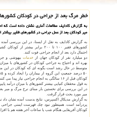
خطر مرگ بعد از جراحی در كودكان كشورها
به گزارش كادایف مطالعات آماری نشان داده است كه اح
میر كودكان بعد از عمل جراحی در كشورهای فقیر بیشتر 
به گزارش كادایف به نقل از ایسنا، در این بررسی آمده
كشورهای فقیر ۱۰۰ تا ۲۰۰ برابر بیشتر از كود
احتمال دارد بعد از انجام جراحی فوت كنند.
دو میلیارد نفر از كودكان جهان از
خدمات
بیهوشی و جرا
بهره اند و احتیاج به جراحی كودكان در كشورهای با میزان 
متوسط در حال رشد است بگونه ای كه كودكان در این منا
كودكان قبل از ۱۶ سالگی به انجام جراحی نیاز پیدا می كنند.
به قول محققان كنیایی بیشتر كشورهای با میزان درآمد پا
در این بررسی برای نخستین بار مبنای نرخ مرگ و میر ب
میر مورد بحث قرار گرفت.
كودكان آفریقایی هنگام شب یا ساعات آخر هفته هم با افزا