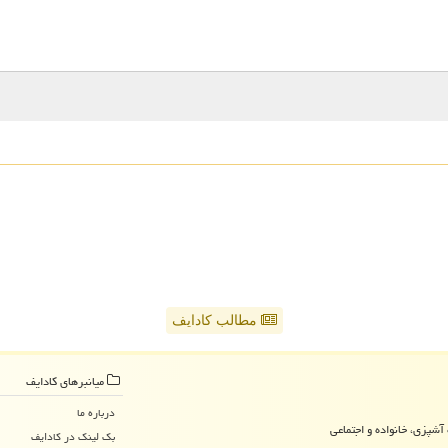
مطالب کادایف
میانبرهای كادایف
درباره ما
آشپزی، خانواده و اجتماعی
بک لینک در كادایف