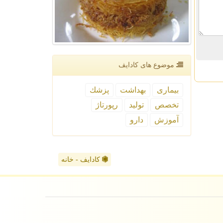
موضوع های كادایف
بیماری
بهداشت
پزشك
تخصص
تولید
رپورتاژ
آموزش
دارو
کادایف - خانه