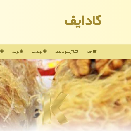
كادایف
خانه
آرشیو كادایف
بهداشت
تولید
آ