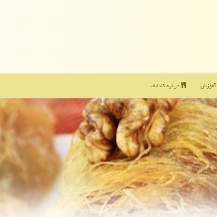
موزش
درباره كادایف