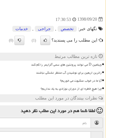
1398/09/20
17:30:53
تگهای خبر:
تخصص
,
جراحی
,
خدمات
این مطلب را می پسندید؟
(0)
(1)
تازه ترین مطالب مرتبط
ویتامین D می تواند پروتئین های سمی آلزایمر را کم کند
زائرین اربعین برای نوشیدن آب منتظر تشنگی نباشند
آیا ما در خواب عنکبوت می خوریم؟
چرا هیچ خاطره ای از دوران نوزادی به یاد نداریم؟
نظرات بینندگان در مورد این مطلب
لطفا شما هم
در مورد این مطلب
نظر دهید