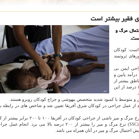
ی فقیر بیشتر است
تمال مرگ و
است.
 است: كودكان
كان كشورهای ثروتمند
حی ایمن بی
درآمد پایین و
طق بیشتر از
۵۰ درصد جمعیتِ این گروه از بیماران را ایجاد كرده و ۸۵ درصد از این
یین و متوسط با كمبود شدید متخصص بیهوشی و جراح كودكان روبرو هستند.
عد از عمل جراحی در كودكان شرق آفریقا تعیین شد و شاخص های در رابطه ب
به گزارش مدیكال اكسپرس، نتایج بدست آمده نشان داد نرخ مرگ و میر ناشی از جراحی كودكان 
پردرآمد است. همینطور نبود چك فهرست ایمنی جراحی (SSC) نرخ مرگ و میر را بیشتر از ۲۰۰ درصد بالا می بر
یش احتمال مرگ و میر در آنان همراه می باشد.