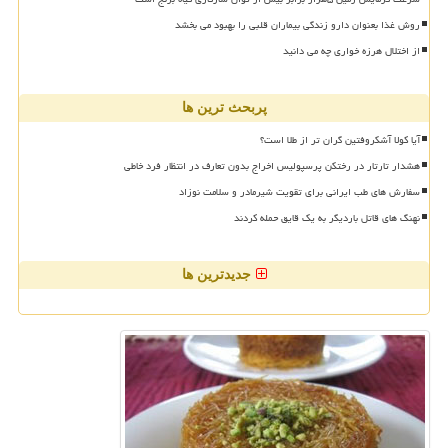
روش غذا بعنوان دارو زندگی بیماران قلبی را بهبود می بخشد
از اختلال هرزه خواری چه می دانید
پربحث ترین ها
آیا کولا آشکروفتین گران تر از طلا است؟
هشدار تارتار در رختکن پرسپولیس اخراج بدون تعارف در انتظار فرد خاطی
سفارش های طب ایرانی برای تقویت شیرمادر و سلامت نوزاد
نهنگ های قاتل باردیگر به یک قایق حمله کردند
جدیدترین ها