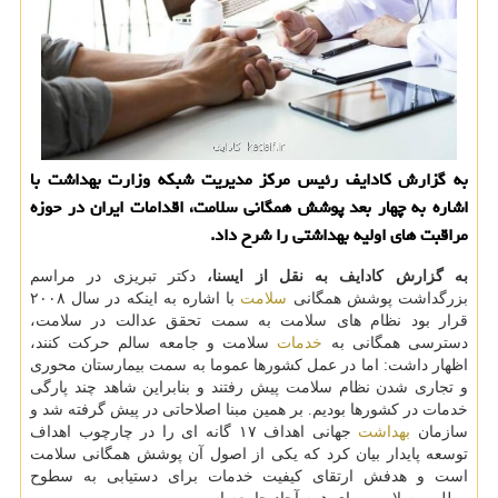
به گزارش كادایف رئیس مركز مدیریت شبكه وزارت بهداشت با
اشاره به چهار بعد پوشش همگانی سلامت، اقدامات ایران در حوزه
مراقبت های اولیه بهداشتی را شرح داد.
به گزارش كادایف به نقل از ایسنا،
دكتر تبریزی در مراسم
بزرگداشت پوشش همگانی
سلامت
با اشاره به اینكه در سال ۲۰۰۸
قرار بود نظام های سلامت به سمت تحقق عدالت در سلامت،
دسترسی همگانی به
خدمات
سلامت و جامعه سالم حركت كنند،
اظهار داشت: اما در عمل كشورها عموما به سمت بیمارستان محوری
و تجاری شدن نظام سلامت پیش رفتند و بنابراین شاهد چند پارگی
خدمات در كشورها بودیم. بر همین مبنا اصلاحاتی در پیش گرفته شد و
سازمان
بهداشت
جهانی اهداف ۱۷ گانه ای را در چارچوب اهداف
توسعه پایدار بیان كرد كه یكی از اصول آن پوشش همگانی سلامت
است و هدفش ارتقای كیفیت خدمات برای دستیابی به سطوح