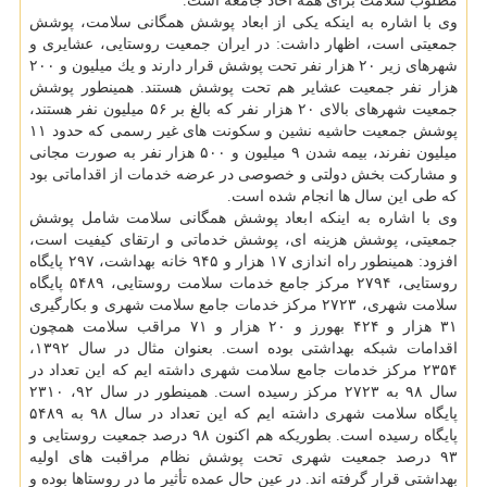
مطلوب سلامت برای همه آحاد جامعه است.
وی با اشاره به اینكه یكی از ابعاد پوشش همگانی سلامت، پوشش
جمعیتی است، اظهار داشت: در ایران جمعیت روستایی، عشایری و
شهرهای زیر ۲۰ هزار نفر تحت پوشش قرار دارند و یك میلیون و ۲۰۰
هزار نفر جمعیت عشایر هم تحت پوشش هستند. همینطور پوشش
جمعیت شهرهای بالای ۲۰ هزار نفر كه بالغ بر ۵۶ میلیون نفر هستند،
پوشش جمعیت حاشیه نشین و سكونت های غیر رسمی كه حدود ۱۱
میلیون نفرند، بیمه شدن ۹ میلیون و ۵۰۰ هزار نفر به صورت مجانی
و مشاركت بخش دولتی و خصوصی در عرضه خدمات از اقداماتی بود
كه طی این سال ها انجام شده است.
وی با اشاره به اینكه ابعاد پوشش همگانی سلامت شامل پوشش
جمعیتی، پوشش هزینه ای، پوشش خدماتی و ارتقای كیفیت است،
افزود: همینطور راه اندازی ۱۷ هزار و ۹۴۵ خانه بهداشت، ۲۹۷ پایگاه
روستایی، ۲۷۹۴ مركز جامع خدمات سلامت روستایی، ۵۴۸۹ پایگاه
سلامت شهری، ۲۷۲۳ مركز خدمات جامع سلامت شهری و بكارگیری
۳۱ هزار و ۴۲۴ بهورز و ۲۰ هزار و ۷۱ مراقب سلامت همچون
اقدامات شبكه بهداشتی بوده است. بعنوان مثال در سال ۱۳۹۲،
۲۳۵۴ مركز خدمات جامع سلامت شهری داشته ایم كه این تعداد در
سال ۹۸ به ۲۷۲۳ مركز رسیده است. همینطور در سال ۹۲، ۲۳۱۰
پایگاه سلامت شهری داشته ایم كه این تعداد در سال ۹۸ به ۵۴۸۹
پایگاه رسیده است. بطوریكه هم اكنون ۹۸ درصد جمعیت روستایی و
۹۳ درصد جمعیت شهری تحت پوشش نظام مراقبت های اولیه
بهداشتی قرار گرفته اند. در عین حال عمده تأثیر ما در روستاها بوده و