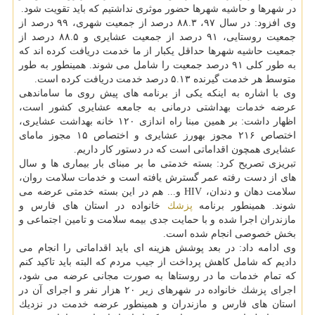
در شهرها و حاشیه شهرها حضور موثری نداشتیم كه باید تقویت شود.
وی افزود: در سال ۹۷، ۸۸.۳ درصد از جمعیت شهری، ۹۹ درصد از
جمعیت روستایی، ۹۱ درصد از جمعیت عشایری و ۸۸.۵ درصد از
جمعیت حاشیه شهرها حداقل یكبار از ما خدمت دریافت كرده اند كه
به طور كلی ۹۱ درصد جمعیت را شامل می شوند. همینطور به طور
متوسط هر خدمت گیرنده ۵.۱۳ درصد خدمت دریافت كرده است.
وی با اشاره به اینكه یكی از برنامه های پیش روی ما ساماندهی
عرضه خدمات بهداشتی درمانی به جامعه عشایری كشور است،
اظهار داشت: بر همین مبنا راه اندازی ۱۲۰ خانه بهداشت عشایری،
اختصاص ۲۱۶ مجوز بهورز عشایری و اختصاص ۱۵ مجوز مامای
عشایری همچون اقداماتی است كه در دستور كار داریم.
تبریزی تصریح كرد: بسته خدمتی ما بر مبنای بار بیماری ها و سال
های از دست رفته عمر گسترش یافته است و خدمات سلامت روان،
سلامت دهان و دندان، HIV و... هم در این بسته خدمتی عرضه می
شوند. همینطور برنامه
پزشك
خانواده در استان های فارس و
مازندران اجرا شده و با حمایت جدی بیمه سلامت و تامین اجتماعی و
بخش خصوصی انجام شده است.
وی ادامه داد: در بعد پوشش هزینه ای باید اقداماتی را انجام می
دادیم كه شامل كاهش پرداخت از جیب مردم كه البته باید تاكید كنم
كه تمام خدمات ما در روستاها به صورت مجانی عرضه می شود،
اجرای پزشك خانواده در شهرهای زیر ۲۰ هزار نفر و اجرای آن در
استان های فارس و مازندران و همینطور عرضه خدمت در نزدیك