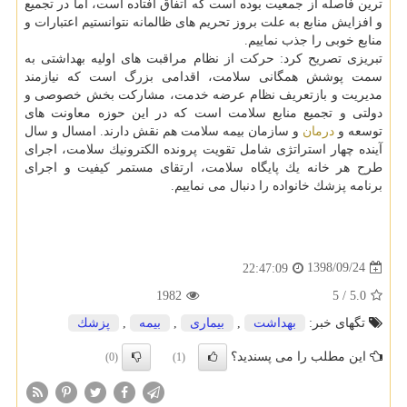
ترین فاصله از جمعیت بوده است كه اتفاق افتاده است، اما در تجمیع
و افزایش منابع به علت بروز تحریم های ظالمانه نتوانستیم اعتبارات و
منابع خوبی را جذب نماییم.
تبریزی تصریح كرد: حركت از نظام مراقبت های اولیه بهداشتی به
سمت پوشش همگانی سلامت، اقدامی بزرگ است كه نیازمند
مدیریت و بازتعریف نظام عرضه خدمت، مشاركت بخش خصوصی و
دولتی و تجمیع منابع سلامت است كه در این حوزه معاونت های
توسعه و
درمان
و سازمان بیمه سلامت هم نقش دارند. امسال و سال
آینده چهار استراتژی شامل تقویت پرونده الكترونیك سلامت، اجرای
طرح هر خانه یك پایگاه سلامت، ارتقای مستمر كیفیت و اجرای
برنامه پزشك خانواده را دنبال می نماییم.
1398/09/24
22:47:09
1982
5
/
5.0
تگهای خبر:
بهداشت
,
بیماری
,
بیمه
,
پزشك
این مطلب را می پسندید؟
(0)
(1)