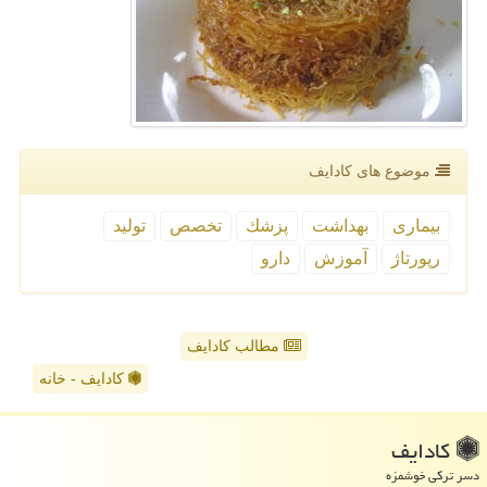
موضوع های كادایف
بیماری
بهداشت
پزشك
تخصص
تولید
رپورتاژ
آموزش
دارو
مطالب کادایف
کادایف - خانه
كادایف
دسر ترکی خوشمزه