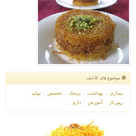
موضوع های كادایف
بیماری
بهداشت
پزشك
تخصص
تولید
رپورتاژ
آموزش
دارو