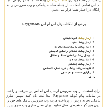
پیامک، نیازمند خریداری
سامانه پیامکی
بوده اند اما ما در رایگان اس
ام اس تمامی امکانات از جمله سامانه پیامکی و وب سرویس را به
رایگان در اختیار شما قرار می دهیم.
برخی از امکانات پنل اس ام اس
RayganSMS
ارسال پیامک
انبوه تبلیغاتی
ارسال پیامک سفید
ارسال پیامک به بلک لیست مخابرات
ارسال پیامک تبلیغاتی بر اساس کد پستی
ارسال پیامک بر اساس اصناف و مشاغل
ارسال پیامک دوره ای
ارسال پیامک زمانبندی
قابلیت دریافت پیامک با خرید شماره اختصاصی
برگزاری مسابقات و نظر سنجی
و...
برای استفاده از وب سرویس ارسال اس ام اس پر سرعت و راحت
در سامانه پیام کوتاه
Raygansms
ابتدا ثبت نام کنید سپس شارژ
پیامکی بخرید و پس از پرداخت هزینه وب سرویس پیامک های خود را
بدون هیچ گونه شرطی فعال نمایید، برای فعال سازی وب سرویس یا