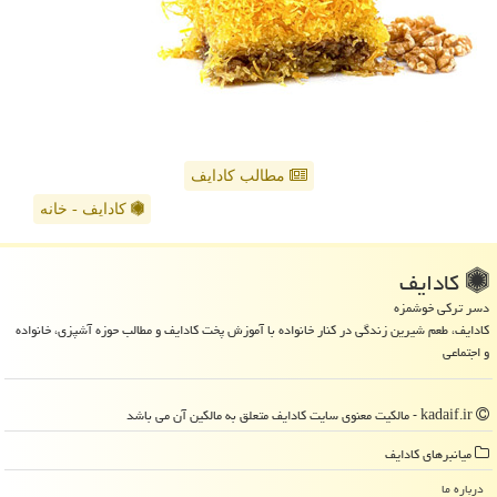
مطالب کادایف
کادایف - خانه
كادایف
دسر ترکی خوشمزه
کادایف، طعم شیرین زندگی در کنار خانواده با آموزش پخت کادایف و مطالب حوزه آشپزی، خانواده
و اجتماعی
kadaif.ir - مالکیت معنوی سایت كادایف متعلق به مالکین آن می باشد
میانبرهای كادایف
درباره ما