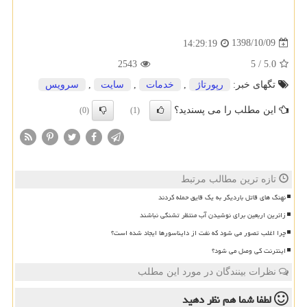
1398/10/09
14:29:19
2543
5
/
5.0
تگهای خبر:
رپورتاژ
,
خدمات
,
سایت
,
سرویس
این مطلب را می پسندید؟
(0)
(1)
تازه ترین مطالب مرتبط
نهنگ های قاتل باردیگر به یک قایق حمله کردند
زائرین اربعین برای نوشیدن آب منتظر تشنگی نباشند
چرا اغلب تصور می شود که نفت از دایناسورها ایجاد شده است؟
اینترنت کی وصل می شود؟
نظرات بینندگان در مورد این مطلب
لطفا شما هم
نظر دهید