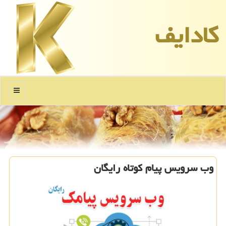
كادایف
منو
وب سرویس پیام كوتاه رایگان