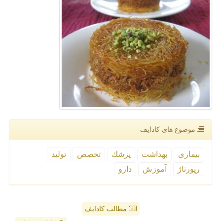
موضوع های كادایف
بیماری
بهداشت
پزشك
تخصص
تولید
رپورتاژ
آموزش
دارو
مطالب کادایف