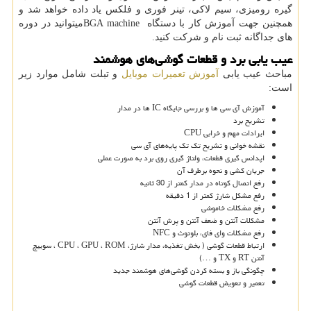
گیره رومیزی، سیم لاکی، تینر فوری و فلکس یاد داده خواهد شد و
همچنین جهت آموزش کار با دستگاه
BGA machine
میتوانید در دوره
های جداگانه ثبت نام و شرکت کنید.
عیب یابی برد و قطعات گوشی‌های هوشمند
مباحث عیب یابی
آموزش تعمیرات موبایل
و تبلت شامل موارد زیر
است:
آموزش آی سی ها و بررسی جایگاه IC ها در مدار
تشریح برد
ایرادات مهم و خرابی CPU
نقشه خوانی و تشریح تک تک پایه‌های آی سی‌
اپدانس گیری قطعات، ولتاژ گیری روی برد به صورت عملی
جریان کشی و نحوه برطرف آن
رفع اتصال کوتاه در مدار کمتر از 30 ثانیه
رفع مشکل شارژ کمتر از 1 دقیقه
رفع مشکلات خاموشی
مشکلات آنتن و ضعف آنتن و پرش آنتن
رفع مشکلات وای فای، بلوتوث و NFC
ارتباط قطعات گوشی ( بخش تغذیه، مدار شارژ، CPU ، GPU ، ROM ، سوییچ
آنتن RT و TX و …)
چگونگی باز و بسته کردن گوشی‌های هوشمند جدید
تعمیر و تعویض قطعات گوشی