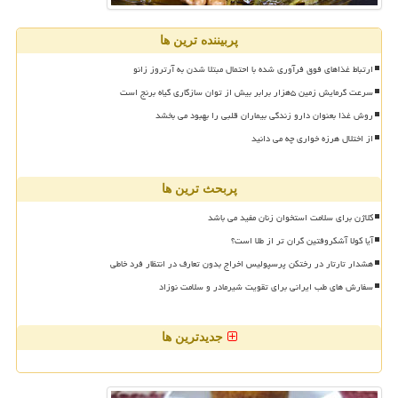
پربیننده ترین ها
ارتباط غذاهای فوق فرآوری شده با احتمال مبتلا شدن به آرتروز زانو
سرعت گرمایش زمین ۵هزار برابر بیش از توان سازگاری گیاه برنج است
روش غذا بعنوان دارو زندگی بیماران قلبی را بهبود می بخشد
از اختلال هرزه خواری چه می دانید
پربحث ترین ها
کلاژن برای سلامت استخوان زنان مفید می باشد
آیا کولا آشکروفتین گران تر از طلا است؟
هشدار تارتار در رختکن پرسپولیس اخراج بدون تعارف در انتظار فرد خاطی
سفارش های طب ایرانی برای تقویت شیرمادر و سلامت نوزاد
جدیدترین ها