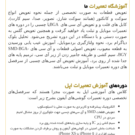
آموزشگاه تعمیرات
ما
تعویض قطعات به صورت تخصصی از جمله نحوه تعویض انواع
سوکت و کانکتور (همانند سوکت شارژ، تصویر، صدا، سیم کارت)،
کابل های فلت و و تعویض آی سی های
BGA
یا چسبی را در دوره های
تعمیرات موبایل و تبلت یاد خواهید گرفت و همچنین تعویض گلس به
صورت دستی و با دستگاه در این دوره تشریح می‌شود. تحلیل بلوک
دیاگرام برد، نحوه ولتاژگیری بردموبایل، آموزش عیب یابی ورسیدن
به قطعه معیوب، تعویض اصولی قطعات و آی سی های
SMD-BGA-
BGY
، سیم کشی و طریقه جامپر زدن از زیر آی سی، ترمیم پایه های
جدا شده از روی برد، آموزش تعویض آی سی‌های چسبی از سرفصل
های دوره تعمیرات موبایل و تبلت می‌باشند.
دوره‌های
آموزش تعمیرات اپل
کلاس های آموزشی اپل به صورت مجزا هستند که سرفصل‌های
تخصصی دوره تعمیرات گوشی‌های آیفون بشرح زیر است:
الکترونیک پیشرفته و کاربردی به صورت عملی با اسیلوسکوپ
تعویض قطعات SMD و آی سی‌های چسبی جهت جلوگیری از بروز مشکل لحیم
سردی در CPU
سیم کشی زیر IC و پایه سازی پایه‌های کنده شده روی برد
شناخت بخش امنیتی در گوشی‌های آیفون و روش برطرف کردن مشکلات به صورت
سخت افزاری از iPhone 5 تا iPhone XS