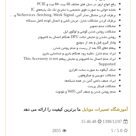
رفع انواع ارور در نسل های مختلف 32 بیت، 64 بیت و PCIE
نقشه خوانی به صورت فوق تخصصی با تشریح تک تک پایه‌های IC
برطرف کردن مشکل مدار آنتن، NoServices ،Serching ،Week Signal و …
برطرف کردن مشکلات شارژ، جریان کشی و اتصال کوتاه کامل دستگاه
مشکلات عدم تصویر
مشکلات روشن شدن گوشی و لوگوی اپل
روشن نشدن و نمایش حالت DFU هنگام اتصال به کامپیوتر
ولتاژ گیری قبل و بعد از سوئیچ
پیغام خطای 53 بعد از ریست و عدم روشن شدن
ایراد عدم شارژ، تخلیه زود هنگام باتری و شناسایی باتری
ایراد عدم اتصال به کامپیوتر و نمایش پیغام This Accessory is not
Supported
حذف آیکلود به صورت سخت افزاری
مشکلات دوربین و میکروفون
ایراد ضعف دائمی آنتن در همه شبکه‌ها
مشکلات فینگر پرینت
عدم روشن شدن و ضعف آنتن WiFi و بلوتوث
آموزشگاه تعمیرات موبایل
ما برترین کیفیت را ارائه می دهد
1398/12/07
15:46:48
2855
5
/
5.0