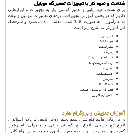
شناخت و نحوه کار با تجهیزات تعمیرگاه موبایل
برای تست، عیب یابی و تعمیر گوشی نیاز به تجهیزات و ابزارهایی
داریم که در بخش آموزش تجهیزات دوره‌های تعمیرات موبایل و تبلت
به کارآموزان به صورت کاملا عملی تعلیم داده می‌شود و سرفصل
این آموزش به شرح زیر است:
کار با هیتر
هویه SMD
منبع تغذیه
پمپ باد
دستگاه اولتراسونیک
لوپ (میکروسکوپ)
مولتی متر
اوسیلوسکوپ
سپریتور
دستگاه IR
هات گان یا سشوار صنعتی
باکس نرم افزاری
آموزش تعویض و پروگرام هارد
و ابزارهایی مانند قلع کش، سیم لحیم، روغن لحیم، کاردک، اسپاتول،
انواع تیغ جراحی، انواع پیچ گوشتی برقی و معمولی، اسپریتور،
کفچین و سیم چین، آچار مخصوص، شابلون و خمیر قلع, انواع کابل،