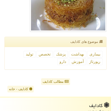
موضوع های كادایف
بیماری
بهداشت
پزشك
تخصص
تولید
رپورتاژ
آموزش
دارو
مطالب کادایف
کادایف - خانه
كادایف