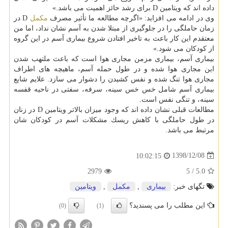
داده اند كه ویتامین D برای رشد حائز اهمیت می باشد.»
وی در ادامه می افزاید: «اگرچه مطالعه ما تأثیر مصرف
مكمل
D در
زمان حاملگی را در جلوگیری از مبتلا شدن به آسم نشان نداد، اما من
معتقدم این كار باعث به تاخیر افتادن شروع بیماری آسم در این گروه
از كودكان می شود.»
بیماری آسم، بیماری مزمن مجاری هوا است كه باعث ملتهب شدن
این مجاری هوا شده و در طول حمله آسم، ماهیچه های اطراف
مجاری هوا تنگ شده و نفس كشیدن را دشوار می سازد. علایم شایع
بیماری آسم شامل خس خس سینه، سرفه، سفتی در ناحیه قفسه
سینه، و تنگی نفس است.
مطالعات قبلی نشان داده اند كه وجود میزان بالاتر ویتامین D در زنان
در طول حاملگی با كاهش ریسك مشكلات آسم در كودكان شان
مرتبط می باشد.
1398/12/08
10:02:15
2979
5
/
5.0
تگهای خبر:
بیماری
,
مكمل
,
ویتامین
این مطلب را می پسندید؟
(0)
(1)