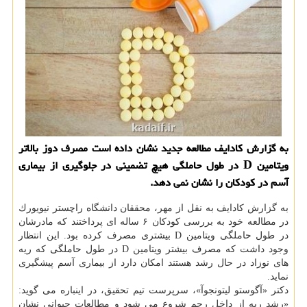
به گزارش كادایف مطالعه جدید نشان داده است مصرف دوز بالاتر
ویتامین D در طول حاملگی هیچ تضمینی در جلوگیری از بیماری
آسم در كودكان را نشان نمی دهد.
به گزارش كادایف به نقل از مهر، محققان دانشگاه راچستر نیویورك
در مطالعه خود به بررسی كودكان ۶ ساله ای پرداختند كه مادرشان
در طول حاملگی ویتامین D بیشتری مصرف كرده بود. این انتظار
وجود داشت كه مصرف بیشتر ویتامین D در طول حاملگی كه ریه
های نوزاد در حال رشد هستند امكان دارد از بیماری آسم پیشگیری
نماید.
دكتر «آگوستو لیتونجوآ»، سرپرست تیم تحقیق، در اینباره می گوید:
«رشد ریه از داخل رحم شروع می شود و مطالعات حیوانی نشان