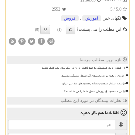
21:00:03
2552
5
/
5.0
تگهای خبر:
آموزش
,
فروش
این مطلب را می پسندید؟
(0)
(1)
تازه ترین مطالب مرتبط
۱۲ هفته رژیم فستینگ به حفظ کاهش وزن در یک سال بعد کمک نماید
زائرین اربعین برای نوشیدن آب منتظر تشنگی نباشند
جزییات انتشار سومین نسخه رهنمودهای غذایی ایران
آیا می دانستید زنبورهای عسل شما را می شناسند؟
نظرات بینندگان در مورد این مطلب
لطفا شما هم
نظر دهید