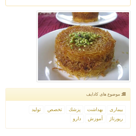
موضوع های كادایف
بیماری
بهداشت
پزشك
تخصص
تولید
رپورتاژ
آموزش
دارو