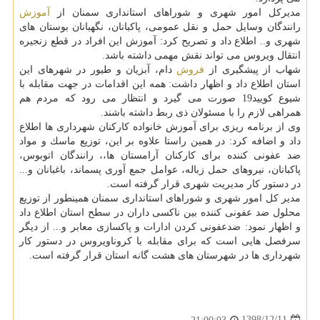
مدیركل امور شهری و شوراهای استانداری سمنان از
آموزش
رانندگان وسایل حمل و نقل عمومی، پاكبانان، نگهبانان بوستان های
شهری و.. اطلاع داد و تصریح كرد: آموزش این افراد در قطع زنجیره
انتقال ویروس می تواند نقش مهمی داشته باشد.
شهاب از پیشگیری از
فروش
دام، آبزیان و طیور در شهرهای این
استان اطلاع داد و اظهار داشت: همه این اقدامات در جهت مقابله با
شیوع كویید19 صورت می گیرد و انتظار می رود كه مردم هم
همراهی لازم را با مسئولان ذی ربط داشته باشند.
وی از برنامه ریزی برای آموزش خانواده كاركنان شهرداری ها اطلاع
داد و اضافه كرد: در همین راستا علاوه بر این، توزیع ماسك و مواد
ضد عفونی كننده برای كاركنان آرامستان ها،، رانندگان اتوبوس،
پاكبانان، نیروهای حمل زباله، عوامل جمع آوری پسماند، باغبانان و...
در دستور كار مدیریت شهری قرار گرفته است.
مدیر كل امور شهری و شوراهای استانداری سمنان همینطور از توزیع
محلول ضد عفونی كننده بین ناكسی داران در سطح استان اطلاع داد
و اظهار نمود: ضدعفونی كردن ادارات و پاكسازی معابر و... از دیگر
سرفصل هایی است كه برای مقابله با كروناویروس در دستور كار
شهرداری ها در شهرستان های هشت گانه استان قرار گرفته است.
1398/12/11