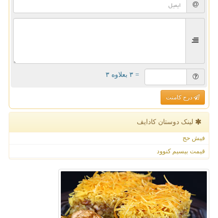
= ۳ بعلاوه ۳
درج کامنت
لینک دوستان كادایف
فیش حج
قیمت بیسیم کنوود