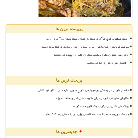
پربیننده ترین ها
ارتباط غذاهای فوق فرآوری شده با احتمال مبتلا شدن به آرتروز زانو
سرعت گرمایش زمین ۵هزار برابر بیش از توان سازگاری گیاه برنج است
روش غذا بعنوان دارو زندگی بیماران قلبی را بهبود می بخشد
از اختلال هرزه خواری چه می دانید
پربحث ترین ها
هشدار تارتار در رختکن پرسپولیس اخراج بدون تعارف در انتظار فرد خاطی
سفارش های طب ایرانی برای تقویت شیرمادر و سلامت نوزاد
نهنگ های قاتل باردیگر به یک قایق حمله کردند
۱۲ هفته رژیم فستینگ به حفظ کاهش وزن در یک سال بعد کمک نماید
جدیدترین ها