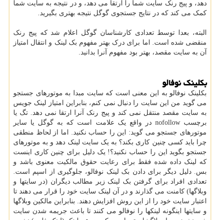
دهد، و پیج رنک سایت شما را ارتقا می دهد، و در نتیجه به سایت شما
کمک می کند که در نتایج جستجوی گوگل نتیجه بهتری بگیرید.
البته، بعدا توسط تعدادی کارشناسان گوگل اعلام شد که پیج رنک
منقضی شده است. اما برای درک بهتر مفهوم بک لینک و انتقال امتیاز
آن به سایت مقصد، بهتر بود مفهوم آنرا بدانید.
بکلینک نوفالو
بکلینک نوفالو به این معنی است که سایت مبدا به موتورهای جستجو
می گوید من این سایت را دنبال نمی کنم، بنابراین امتیاز لینک جویس
به سایت مقصد منتقل نمی کند و پیج رنک آنرا ارتقا نمی دهد. تگ یا
برچسب nofollow در واقع یک علامت است که به گوگل یا سایر
موتورهای جستجو می گوید: این را حساب نکنید. اما از لحاظ منطقی
چرا باید کسی چنین کاری بکند؟ به یک سایت لینک دهد و به موتورهای
جستجو بگوید این را حساب نکنید؟! یک دلیل برای چنین کاری اینست
که لینک داده شده فقط برای رعایت حقوق مالکیت معنوی باشد و
بس. دلیل دیگر برای دادن بک لینک نوفالو، جلوگیری از اسپم است.
تعدادی افراد برای گرفتن بک لینک زیر مطالب دیگران (در سایتها و
وبلاگها) کامنت می گذارند و در آن لینک سایت خود را قرار می دهند تا
اعتبار سایت خود را از این روش افزایش دهند. بنابراین مالکین وبلاگها
و سایتها اینگونه لینکها را نوفالو می کنند تا باعث جریمه شدن سایت