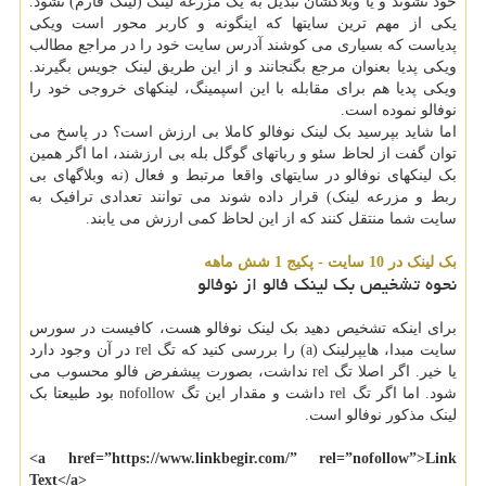
خود نشوند و یا وبلاگشان تبدیل به یک مزرعه لینک (لینک فارم) نشود.
یکی از مهم ترین سایتها که اینگونه و کاربر محور است ویکی
پدیاست که بسیاری می کوشند آدرس سایت خود را در مراجع مطالب
ویکی پدیا بعنوان مرجع بگنجانند و از این طریق لینک جویس بگیرند.
ویکی پدیا هم برای مقابله با این اسپمینگ، لینکهای خروجی خود را
نوفالو نموده است.
اما شاید بپرسید بک لینک نوفالو کاملا بی ارزش است؟ در پاسخ می
توان گفت از لحاظ سئو و رباتهای گوگل بله بی ارزشند، اما اگر همین
بک لینکهای نوفالو در سایتهای واقعا مرتبط و فعال (نه وبلاگهای بی
ربط و مزرعه لینک) قرار داده شوند می توانند تعدادی ترافیک به
سایت شما منتقل کنند که از این لحاظ کمی ارزش می یابند.
بک لینک در 10 سایت - پکیج 1 شش ماهه
نحوه تشخیص بک لینک فالو از نوفالو
برای اینکه تشخیص دهید بک لینک نوفالو هست، کافیست در سورس
سایت مبدا، هایپرلینک (a) را بررسی کنید که تگ rel در آن وجود دارد
یا خیر. اگر اصلا تگ rel نداشت، بصورت پیشفرض فالو محسوب می
شود. اما اگر تگ rel داشت و مقدار این تگ nofollow بود طبیعتا بک
لینک مذکور نوفالو است.
<a href=”https://www.linkbegir.com/” rel=”nofollow”>Link
Text</a>