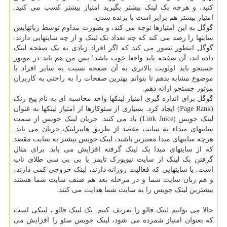
کنید، و هرچه بک لینک بیشتر بگیرید امتیاز بیشتر کسب می کنید.
امتیاز بیشتر هم برابر است با برنده شدن.
گوگل به این امتیازها توجه می کند، و بصورت مداوم توسط رباتهایش
سایتها را رصد می کند که چه تعداد بک لینک و از چه سایتهایی دارند.
گوگل اینطور تصور می کند که اگر افراد زیادی به یک صفحه لینک
داده اند، آن صفحه باید واقعا خوب باشد! پس من هم باید در موتور
جستجو باید اولویت بالاتری به آن صفحه نسبت به سایر افراد با
موضوع مشابه بدهم تا بتوانم بهترین صفحات را به راحتی به کاربران
موتور جستجو ارائه دهم.
گوگل برای اندازه گیری امتیاز لینکها واحد محاسبه ای به نام پیج رنک
(Page Rank) ایجاد کرد. بسیاری از سئوکارها از امتیاز لینکها به عنوان
لینک جویس (Link Juice) یاد می کنند. جریان لینک جویس از سمت
سایتهای مبداء به سایت مقصد از طریق هایپرلینک جریان می یابد.
هرچه سایتهای مبدا معتبرتر باشند، لینک جویس بیشتر به سایت مقصد
که از سایتهای مبدا بک لینک گرفته افزایش می یابد. برای مثال
گرفتن بک لینک از سایت نیویورک تایمز یا بی بی سی طلای ناب
است. یا سایتهایی که فعالیت روزانه دارند، لینک خروجی کمی دارند،
و هم زبان سایت شما و در مرحله بعد هم صنف سایت شما هستند
بیشترین لینک جویس را به سایت شما هدایت می کنند.
حالا می توانیم لینک فالو را تعریف کنیم. بک لینک فالو ، لینکی است
که بعنوان امتیاز شمرده می شود، لینک جویس سئو را افزایش می