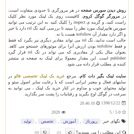
روش دیدن سورس صفحه
در هر مرورگری تا حدودی متفاوت است،
در
مرورگر گوگل کروم
، کافیست روی بک لینک مورد نظر کلیک
راست کنید، و گزینه ی inspect را کلیک کنید. به این ترتیب می توانید
سورس هایپرلینک مورد نظر را ببینید تا بررسی کنید تگ rel دارد یا خیر
و اگر دارد مقدار آن nofollow هست یا نه.
جالب است بدانید، تگ rel می تواند مقادیر دیگری نیز بگیرد که فقط
و فقط nofollow بودن ارزش آنرا برای موتورهای جستجو می کاهد.
بعنوان مثال یکی از مقادیری که می تواند در تگ rel قرار گیرد
publisher است. این مقدار معمولا برای لینک به صفحه ی منتشر
کننده ی مطلب قرار داده می شود.
سایت لینک بگیر دات کام
، مرجع
خرید بک لینک تخصصی فالو
در
سایتهای فعال و معتبر ایرانی است که با رعایت سایر اصول سئو و
تولید محتوای خوب و مداوم در کنار خرید بک لینک ، می توانید به
سرعت در گوگل اوج بگیرید و رقبایتات را پشت سر بگذارید.
1398/12/22
20:46:10
2028
5
/
5.0
تگهای خبر:
رپورتاژ
,
آموزش
,
تخصص
,
تولید
این مطلب را می پسندید؟
(0)
(1)