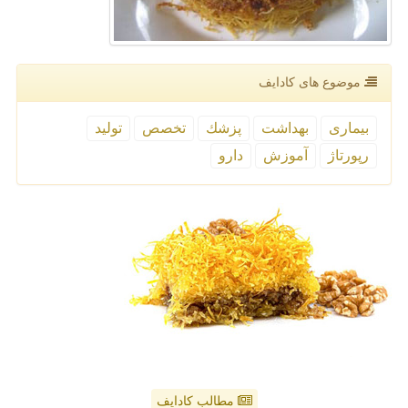
موضوع های كادایف
بیماری
بهداشت
پزشك
تخصص
تولید
رپورتاژ
آموزش
دارو
مطالب کادایف