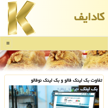
كادایف
منو
تفاوت بك لینك فالو و بك لینك نوفالو