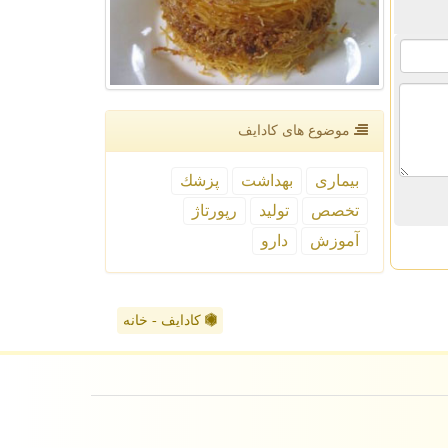
موضوع های كادایف
بیماری
بهداشت
پزشك
تخصص
تولید
رپورتاژ
آموزش
دارو
کادایف - خانه