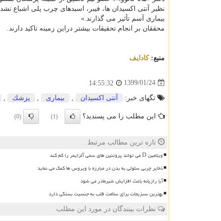
بیماری آسم تأثیر می گذارند.»
محققان بر انجام تحقیقات بیشتر دراین زمینه تاكید دارند.
منبع:
كادایف
1399/01/24
14:55:32
تگهای خبر:
آنتی اكسیدان
,
بیماری
,
پزشك
,
این مطلب را می پسندید؟
(0)
(1)
تازه ترین مطالب مرتبط
ویتامین D می تواند پروتئین های سمی آلزایمر را کم کند
ذخایر چربی سلولی به بدن در مبارزه با ویروس ها کمک می نماید
آیا رازیانه باعث افزایش شیرمادر می شود
بهترین سبزیجات برای سلامت قلب به جنسیت بستگی دارد
نظرات بینندگان در مورد این مطلب