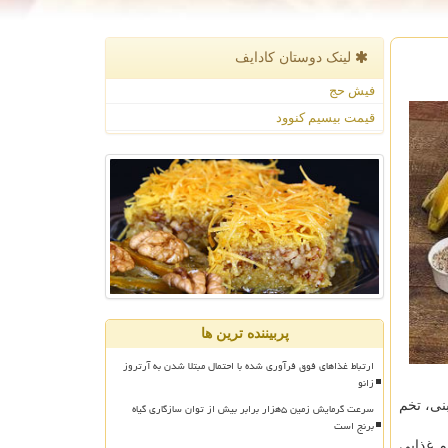
لینک دوستان كادایف
فیش حج
قیمت بیسیم کنوود
پربیننده ترین ها
ارتباط غذاهای فوق فرآوری شده با احتمال مبتلا شدن به آرتروز
زانو
نی، تخم
سرعت گرمایش زمین ۵هزار برابر بیش از توان سازگاری گیاه
برنج است
م غذایی