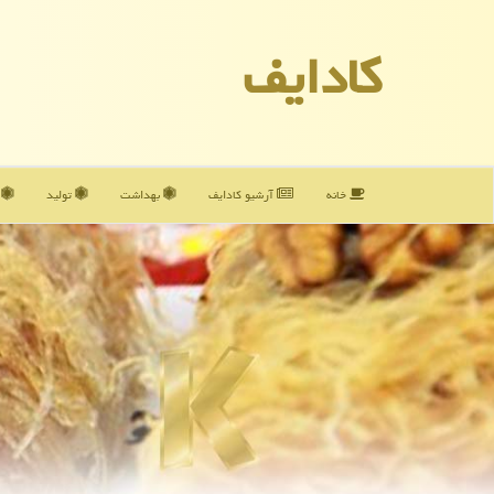
كادایف
خانه
آرشیو كادایف
بهداشت
تولید
آ