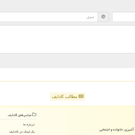
مطالب کادایف
میانبرهای كادایف
درباره ما
آشپزی، خانواده و اجتماعی
بک لینک در كادایف