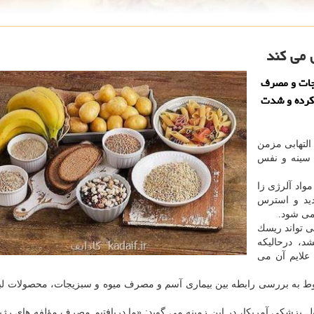
 می كند
جات و مصرف
 كرده و شدت
التهابی مزمن
سینه و نفس
واد آلرژی زا
د و استرس
می شود.
ی تواند ریسك
شد، درحالیكه
علایم آن می
ط به بررسی رابطه بین بیماری آسم و مصرف میوه و سبزیجات، محصولات لب
ول پزشكی آمریكا، در این زمینه می گوید: «ما دریافتیم مصرف مؤلفه های رژی