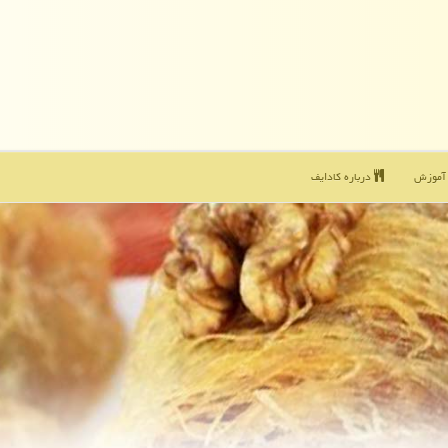
موزش
درباره كادایف