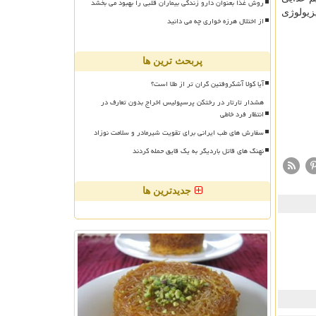
روش غذا بعنوان دارو زندگی بیماران قلبی را بهبود می بخشد
ی دخیل در پاتوفیزیولوژی
از اختلال هرزه خواری چه می دانید
پربحث ترین ها
آیا کولا آشکروفتین گران تر از طلا است؟
هشدار تارتار در رختکن پرسپولیس اخراج بدون تعارف در
انتظار فرد خاطی
سفارش های طب ایرانی برای تقویت شیرمادر و سلامت نوزاد
نهنگ های قاتل باردیگر به یک قایق حمله کردند
جدیدترین ها