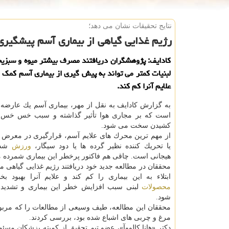
نتایج تحقیقات نشان می دهد؛
رژیم غذایی گیاهی از بیماری آسم پیشگیری
كادایف: پژوهشگران دریافتند مصرف بیشتر میوه و سبزی
لبنیات كمتر می تواند به پیش گیری از بیماری آسم كمك
علایم آنرا كم كند.
به گزارش كادایف به نقل از مهر، بیماری آسم یك عارضه 
است كه بر مجاری هوا تأثیر گذاشته و سبب خس خس 
كشیدن سخت می شود.
از مهم ترین محرك های علایم آسم، قرارگیری در معرض م
یا تحریك كننده نظیر گرده ها یا دود سیگار،
ورزش
شدی
هیجانی است. چاقی هم فاكتور پرخطر این بیماری شمرده 
محققان در مطالعه جدید خود دریافتند رژیم غذایی گیاهی م
ابتلاء به این بیماری را كم كند و علایم آنرا بهبود بخ
محصولات
لبنی سبب افزایش خطر این بیماری و تشدید 
شود.
محققان این مطالعه، طیف وسیعی از مطالعات را كه مربو
مرغ و چربی های اشباع شده بود، بررسی كردند.
دكتر «هانا كالووآ»، عضو تیم تحقیق از كمیته پزشكان مسئ