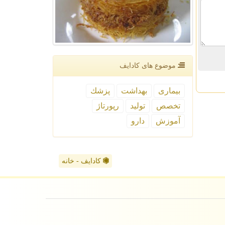
موضوع های كادایف
بیماری
بهداشت
پزشك
تخصص
تولید
رپورتاژ
آموزش
دارو
کادایف - خانه