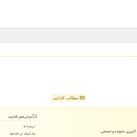
مطالب کادایف
میانبرهای كادایف
درباره ما
آشپزی، خانواده و اجتماعی
بک لینک در كادایف