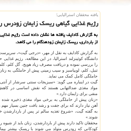
یافته محققان استرالیایی؛
رژیم غذایی گیاهی ریسك زایمان زودرس را
به گزارش كادایف یافته ها نشان داده است رژیم غذایی
از بارداری، ریسك زایمان زودهنگام را می كاهد.
به گزارش کادایف به نقل از مهر، «درجی گیت»، سرپرست 
را بررسی نموده و دریافت مصرف زیاد هویج، گل کلم، کلم
تنبل، کلم، لوبیاسبز و سیب زمینی پیش از حاملگی به زنان
حاملگی کامل کمک می نماید.
گیت در اینباره می گوید: «سبزیجات سنتی سرشار از آنتی ا
مواد مغذی ضدالتهابی هستند که نقش اساسی در کاهش
منفی برای زایمان دارد.»
«زنان پیش از حاملگی به برخی مواد مغذی ذخیره شده ما
آهن نیاز دارند که برای جفت و رشد بافت جنین بسیار مهم ه
به گفته گیت، «شروع تغذیه سالم تر پس از باردارشدن خ
شوند.»
محققان تاکید دارند پیش از باردارشدن، زنان باید از شیوه 
کودکانی که زودرس متولد می شوند با ریسک بیشتر بیم