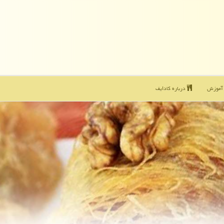
موزش
درباره كادایف