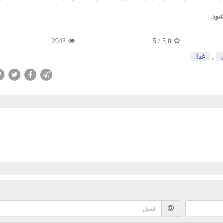
2943
5
/
5.0
,
غذا