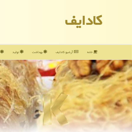
كادایف
خانه
آرشیو كادایف
بهداشت
تولید
آ