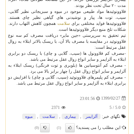
مدت ۲۰ سال تحت نظر بودند.
فلاوونوئیدها مواد طبیعی موجود در میوه و سبزیجاتی نظیر گلابی،
سیب، توت ها، پیاز و نوشیدنی های گیاهی نظیر چای هستند.
فلاوونوئیدها فواید مختلفی برای
سلامت
همچون کاهش التهاب دارند.
شکلات تلخ منبع دیگر فلاوونوئیدها است.
تیم تحقیق به سرپرستی «جین مایر» دریافت مصرف کم سه نوع
فلاوونوئید در مقایسه با مصرف بالا آن، با ریسک بالاتر ابتلاء به زوال
عقل مرتبط است:
-مصرف کم فلاوونول ها (سیب، گلابی و چای) با ریسک دو برابری
ابتلاء به آلزایمر و سایر انواع زوال عقل مرتبط می باشد.
- مصرف کم آنتوسیانین ها (بلوبری و توت فرنگی) ریسک ابتلاء به
آلزایمر و سایر انواع زوال عقل را چهار برابر بالا می برد.
- مصرف کم پلیمرهای فلاوونوئید (سیب، گلابی و چای) با افزایش دو
برابری ابتلاء به آلزایمر و سایر انواع زوال عقل مرتبط می باشد.
1399/02/27
23:01:56
2371
5
/
5.0
تگهای خبر:
آلزایمر
,
بیماری
,
سلامت
,
میوه
این مطلب را می پسندید؟
(0)
(1)