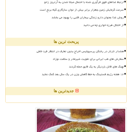
ارتباط غذاهای فوق فرآوری شده با احتمال مبتلا شدن به آرتروز زانو
سرعت گرمایش زمین ۵هزار برابر بیش از توان سازگاری گیاه برنج است
روش غذا بعنوان دارو زندگی بیماران قلبی را بهبود می بخشد
از اختلال هرزه خواری چه می دانید
پربحث ترین ها
هشدار تارتار در رختکن پرسپولیس اخراج بدون تعارف در انتظار فرد خاطی
سفارش های طب ایرانی برای تقویت شیرمادر و سلامت نوزاد
نهنگ های قاتل باردیگر به یک قایق حمله کردند
۱۲ هفته رژیم فستینگ به حفظ کاهش وزن در یک سال بعد کمک نماید
جدیدترین ها