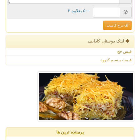
= ۵ بعلاوه ۳
درج کامنت
لینک دوستان كادایف
فیش حج
قیمت بیسیم کنوود
پربیننده ترین ها