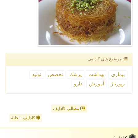
موضوع های كادایف
بیماری
بهداشت
پزشك
تخصص
تولید
رپورتاژ
آموزش
دارو
مطالب کادایف
کادایف - خانه