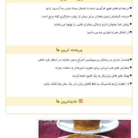
ارتباط غذاهای فوق فرآوری شده با احتمال مبتلا شدن به آرتروز زانو
سرعت گرمایش زمین ۵هزار برابر بیش از توان سازگاری گیاه برنج است
روش غذا بعنوان دارو زندگی بیماران قلبی را بهبود می بخشد
از اختلال هرزه خواری چه می دانید
پربحث ترین ها
هشدار تارتار در رختکن پرسپولیس اخراج بدون تعارف در انتظار فرد خاطی
سفارش های طب ایرانی برای تقویت شیرمادر و سلامت نوزاد
نهنگ های قاتل باردیگر به یک قایق حمله کردند
۱۲ هفته رژیم فستینگ به حفظ کاهش وزن در یک سال بعد کمک نماید
جدیدترین ها