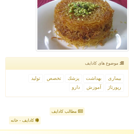
موضوع های كادایف
بیماری
بهداشت
پزشك
تخصص
تولید
رپورتاژ
آموزش
دارو
مطالب کادایف
کادایف - خانه