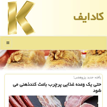
كادایف
منو
یافته جدید پژوهشی؛
حتی یك وعده غذایی پرچرب باعث كندذهنی می
شود