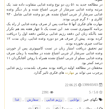
در مطالعه جدید به ۵۱ زن دو نوع وعده غذایی متفاوت داده شد: یک
مرتبه وعده غذایی سرشار از چربی اشباع شده و بار دیگر وعده
غذایی سرشار از چربی اشباع نشده. هر دو وعده غذایی شامل ۹۳۰
کالری و ۶۰ گرم چربی بودند.
مهارت های فکری آنها ۵ ساعت پس از صرف وعده غذایی از راه یک
برنامه کامپیوتری تست شد. این تست یک تا چهار هفته بعد هم تکرار
شد باآنکه زنان این دفعه رژیم غذایی برعکس دفعه اول را دریافت
کرده بودند. پیش از صرف هر دو دوره وعده غذایی، زنان مدت ۱۲
ساعت چیزی نخورده بودند.
تیم تحقیق دریافت امتیاز زنان در تست کامپیوتری پس از خوردن
وعده غذایی سرشار از چربی اشباع شده در مقایسه با زمان صرف
وعده غذایی مملو از چربی اشباع نشده همراه با روغن آفتابگردان ۱۱
درصد کمتر بود.
محققان در مطالعه اولیه دریافته بودند مصرف بلندمدت رژیم غذایی
پرچرب می تواند بر
مهارت
های فکری تاثیر گذارد.
1399/03/03
22:06:25
2391
5
/
5.0
تگهای خبر:
توانایی
,
رژیم غذایی
,
سفارش
,
غذا
این مطلب را می پسندید؟
(0)
(1)