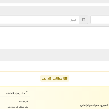
مطالب کادایف
میانبرهای كادایف
درباره ما
آشپزی، خانواده و اجتماعی
بک لینک در كادایف