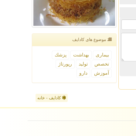
موضوع های كادایف
بیماری
بهداشت
پزشك
تخصص
تولید
رپورتاژ
آموزش
دارو
کادایف - خانه