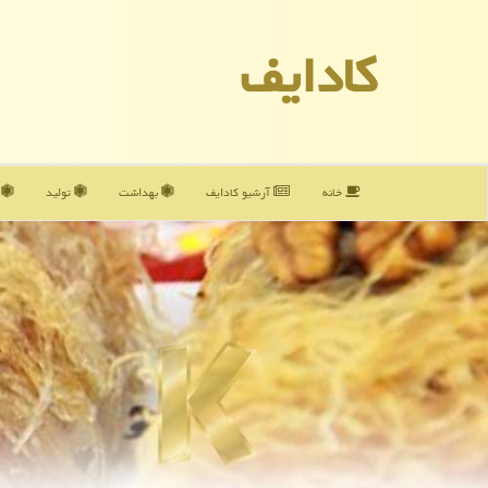
كادایف
خانه
آرشیو كادایف
بهداشت
تولید
آ