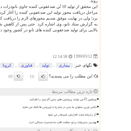
روند.
این محقق از تولید 10 تُن ضدعفونی کننده ح
مراحل دریافت مجوز تولید این ضدعفونی کننده را آغاز کردی
برد؛ ولی در نهایت موفق شدیم مجوزهای لازم را دریافت کر
به گزارش ستاد نانو، وی اشاره کرد: حتی پس از کاهش شی
بالایی برای تولید ضدعفونی کننده های نانو در کشور وجود د
1399/03/12
12:14:58
تگهای خبر:
بیماری
,
تولید
,
فناوری
,
كرونا
این مطلب را می پسندید؟
(0)
(1)
تازه ترین مطالب مرتبط
ویتامین D می تواند پروتئین های سمی آلزایمر را کم کند
ذخایر چربی سلولی به بدن در مبارزه با ویروس ها کمک می نماید
آیا رازیانه باعث افزایش شیرمادر می شود
بهترین سبزیجات برای سلامت قلب به جنسیت بستگی دارد