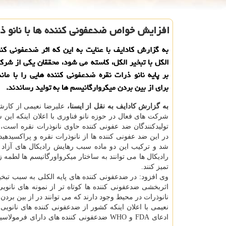
افزایش خواص ضدعفونی كننده ها با نانو ذ
به گزارش كادایف با عنایت به این كه اثر ضدعفونی كنن
الكل با تبخیر الكل، كاسته می شود، محققان یكی از شرك
بر پایه نانو ذرات نقره ضدعفونی كننده هایی را با مان
برای از بین بردن میكروارگانیسم ها به تولید رساندند.
به گزارش کادایف به نقل از ایسنا،
علیرضا نعیمی از کارش
شرکت های فعال در حوزه نانو فناوری با اعلان اینکه این
تولیدکنندگان ضد عفونی کننده حاوی نانوذرات نقره است،
در این ضد عفونی کننده ها از نانوذرات نقره و پراکسیدهید
شد و ترکیب این دو ماده سبب رهایش رادیکال های آزاد 
رادیکال ها می توانند به ساختار میکرواورگانیسم ها لطمه 
تمیز کنند.
وی افزود: در ضدعفونی کننده های پایه الکلی به سبب تبخی
اثربخشی ضدعفونی کننده ها کوتاه تر از نمونه های نانوی
نانوذرات در محیط وجود دارند که می توانند در از بین بردن م
نعیمی با اعلان اینکه کشور از ضدعفونی کننده های نانویی