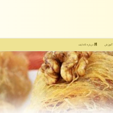
موزش
درباره كادایف