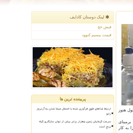
لینک دوستان كادایف
فیش حج
قیمت بیسیم کنوود
پربیننده ترین ها
ارتباط غذاهای فوق فرآوری شده با احتمال مبتلا شدن به آرتروز
ول هنوز
زانو
سرعت گرمایش زمین ۵هزار برابر بیش از توان سازگاری گیاه
برمبنای
برنج است
روس هایی نظیر H1N1، کرونا و آنفلوآنزا به کار