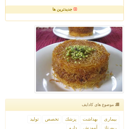
جدیدترین ها
موضوع های كادایف
بیماری
بهداشت
پزشك
تخصص
تولید
رپورتاژ
آموزش
دارو