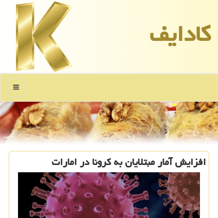
كادایف
منو
افزایش آمار مبتلایان به كرونا در امارات