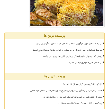
پربیننده ترین ها
ارتباط غذاهای فوق فرآوری شده با احتمال مبتلا شدن به آرتروز زانو
سرعت گرمایش زمین ۵هزار برابر بیش از توان سازگاری گیاه برنج است
روش غذا بعنوان دارو زندگی بیماران قلبی را بهبود می بخشد
از اختلال هرزه خواری چه می دانید
پربحث ترین ها
آیا کولا آشکروفتین گران تر از طلا است؟
هشدار تارتار در رختکن پرسپولیس اخراج بدون تعارف در انتظار فرد خاطی
سفارش های طب ایرانی برای تقویت شیرمادر و سلامت نوزاد
نهنگ های قاتل باردیگر به یک قایق حمله کردند