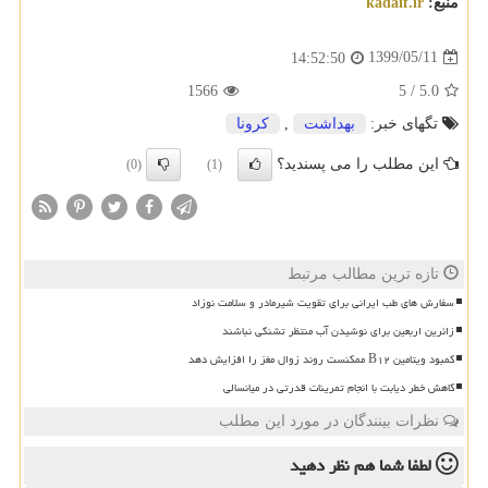
منبع:
kadaif.ir
1399/05/11
14:52:50
1566
5
/
5.0
تگهای خبر:
بهداشت
,
كرونا
این مطلب را می پسندید؟
(0)
(1)
تازه ترین مطالب مرتبط
سفارش های طب ایرانی برای تقویت شیرمادر و سلامت نوزاد
زائرین اربعین برای نوشیدن آب منتظر تشنگی نباشند
کمبود ویتامین B۱۲ ممکنست روند زوال مغز را افزایش دهد
کاهش خطر دیابت با انجام تمرینات قدرتی در میانسالی
نظرات بینندگان در مورد این مطلب
لطفا شما هم
نظر دهید