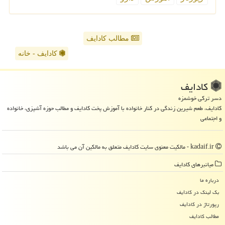
مطالب کادایف
کادایف - خانه
كادایف
دسر ترکی خوشمزه
کادایف، طعم شیرین زندگی در کنار خانواده با آموزش پخت کادایف و مطالب حوزه آشپزی، خانواده
و اجتماعی
kadaif.ir - مالکیت معنوی سایت كادایف متعلق به مالکین آن می باشد
میانبرهای كادایف
درباره ما
بک لینک در كادایف
رپورتاژ در كادایف
مطالب كادایف