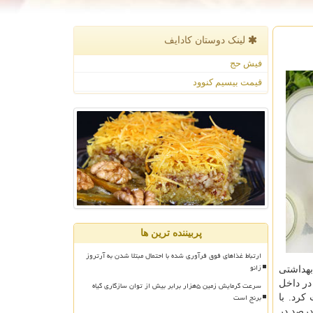
لینک دوستان كادایف
فیش حج
قیمت بیسیم کنوود
پربیننده ترین ها
ارتباط غذاهای فوق فرآوری شده با احتمال مبتلا شدن به آرتروز
زانو
بهداشتی
نبع تولید در داخل
سرعت گرمایش زمین ۵هزار برابر بیش از توان سازگاری گیاه
برنج است
مین Dو مصرف مکمل دریافت کرد. با
ین که کمبود ویتامین D هم اکنون از مشکلات شایع در کشور به حساب می آید. به صورتی که شیوع کمبود ویتامین Dاز حدود ۲۴ درصد در