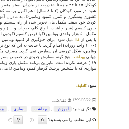
کودکان ۱۵ تا ۲۳ ماهه تا ۸۶ درصد در
شود. در مورد کودکان (۲ تا ۸ سال) ؛ هم اکنون برنامه کشوری برای مکمل یاری آنها در نظر گرفته نشده است. با عنایت به
کودک خود بدهند. مکمل های تجویز شده از راه سیستم بهدا
یا پس از
غذا
جهانی
بهداشت
مواردی که با تشخیص پزشک گرفتار کمبود ویتامین D می باشند توسط پزشک معالج و با استفاده از پروتکل های درمانی انجام می شود.
منبع:
كادایف
1399/05/22
11:57:23
تگهای خبر:
آموزش
,
بهداشت
,
بیماری
,
پز
این مطلب را می پسندید؟
(0)
(1)