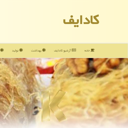
كادایف
خانه
آرشیو كادایف
بهداشت
تولید
آ