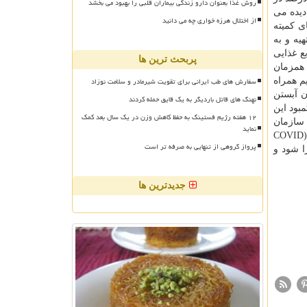
روش غذا بعنوان دارو زندگی بیماران قلبی را بهبود می بخشد
ی دیده می
از اختلال هرزه خواری چه می دانید
ی کمیته
نترل کمبود ویتامینD، به مادران آموزش داده شود که هر ۲ ماه یکبار یک عدد مکمل ۵۰ هزار واحدی ویتامین D تهیه و به
ع غذایی
پربحث ترین ها
. مصرف همزمان
سفارش های طب ایرانی برای تقویت شیرمادر و سلامت نوزاد
امین D قرار دارد. مکمل کلسیم همراه
ادران آبستن
نهنگ های قاتل باردیگر به یک قایق حمله کردند
ری از کمبود این
۱۲ هفته رژیم فستینگ به حفظ کاهش وزن در یک سال بعد کمک
بیماری با ویروس کرونا (COVID -۱۹): هم اکنون سازمان
نماید
هیچ گونه سفارش جدیدی در خصوص مصرف مکمل ویتامین D به منظور جلوگیری از بیماری های تنفسی و ویروس کرونا (COVID
پرواز گروهی از تنهایی به صرفه تر است
ید اجرا شود و
جدیدترین ها