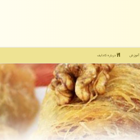
موزش
درباره كادایف