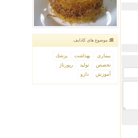
موضوع های كادایف
بیماری
بهداشت
پزشك
تخصص
تولید
رپورتاژ
آموزش
دارو