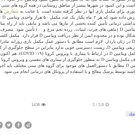
 مادران آبستن متغیر است و این کمبود در شهرها بیشتر از مناطق روستایی در همه گروه های سن
سفارش
ها
کشوری پیشگیری و ک
شتی درمانی تأمین کننده بخشی از نیازها می باشد و مابقی باید از راه مناب
حاوی کلسیم (شیر و لبنیات، انواع کلم، حبوبات و …) و ویتامین D (ماهی های چرب، لبنیات، زرده تخم مرغ و …) تأمین شود
مکمل ۵۰ هزار واحدی ویتامین D با قرص کلسیم D بدون اشکال بوده و در محدوده ایمن از نظر دریافت ویت
میل شود. برای جلوگیری از کمبود ویتامین D در زنان باردار، لازم است مطابق با دستور عمل مکمل یاری روزانه م
(۱۰۰۰ واحد روزانه) اقدام گردد. با عنایت به این که نوع تزریقی ویتامین D، زیست دسترسی خوبی ندارد بنابراین در سطح جلوگی
ویتامین، شکل تزریقی آن سفارش نمی گردد. مصرف مکمل ویتامین D در ارتباط با 
-۱۹) عرضه نکرده است. بنابراین برنامه مکمل یاری ویتامین D مطابق با دستورالعمل های موجود برای گروه های سنی مختلف با
1438
5
/
5.0
شك