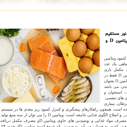
ض نور مستقیم
خورشید، مصرف مواد غذایی و نوشیدنی های حاوی ویتامین D و
کمبود ویتامین
ماهی یک عدد
جود مکمل یاری
ویتامین D ضروریست و اندازه گیری سطح سرمی ویتامین D فقط در
مواردی که پزشک تشخیص داده است باید صورت گیرد. ویتامین D بعنوان
بدن می باشد
ت
استخوان و
ی های تنفسی.
ون سرطان، بیماری
ده است. همچون راهکارهای پیشگیری و کنترل کمبود ریز مغذی ها در سیستم 
ش
و اصلاح الگوی غذایی جامعه است. ویتامین D را می توان از سه م
بدن از راه قرار گرفتن در معرض نور مستقیم خورشید، مصرف مواد غذایی و نوشیدنی های حاوی ویتا
عنایت به ا