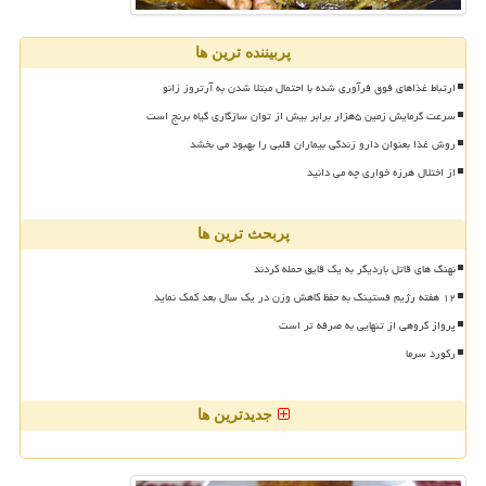
پربیننده ترین ها
ارتباط غذاهای فوق فرآوری شده با احتمال مبتلا شدن به آرتروز زانو
سرعت گرمایش زمین ۵هزار برابر بیش از توان سازگاری گیاه برنج است
روش غذا بعنوان دارو زندگی بیماران قلبی را بهبود می بخشد
از اختلال هرزه خواری چه می دانید
پربحث ترین ها
نهنگ های قاتل باردیگر به یک قایق حمله کردند
۱۲ هفته رژیم فستینگ به حفظ کاهش وزن در یک سال بعد کمک نماید
پرواز گروهی از تنهایی به صرفه تر است
رکورد سرما
جدیدترین ها