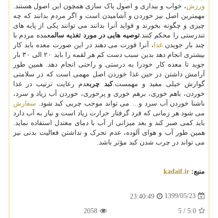
ورزش
، خواب و بیداری و اصول پاک سازی همچون این اصول هستند.
مهمترین اصل نیز خوردن و آشامیدن است و اگر مردم بدانند که چه
چیزی و چگونه بخورند و فواید آنرا بدانند می توانند یکی از پایه های
تندرستی را محکم کنند.
توصیه هایی در مورد تغذیه سالم
عمده مردم با
چند بار جویدن
غذا
، آنرا قورت می دهند در این صورت معده باید کار
بیشتری انجام دهد بدین سبب دست کم هر لقمه را باید ۲۰ الی ۳۰ بار
جوید تا معده کار خودرا به درستی و راحتی انجام دهد. همین طور
آرامش داشتن در حین غذا خوردن اصل مهمی است که در سلامتی
گوارش خیلی مفید و مهمست.
کبد چرب
عدم رعایت ترتیب در غذا
خوردن، باهم خوری، برهم خوری و پرخوری، خوردن آب زیاد و سرد،
ناشنا خوردن آب سرد و… می تواند موجب چربی کبد شود.
سفارش
می شود هر زمانی که فرد گرفتار حرارت زیاد است و نیاز به آب دارد
باید کمی صبر کند و بعد میزانی از آب با دمای معتدل استفاده نماید.
همین طور آب و هوای آلوده، عدم تحرک و نداشتن فعالیت بدنی نیز
می تواند در چرب شدن کبد مؤثر باشد.
منبع:
kadaif.ir
1399/05/23
23:40:49
2058
5
/
5.0