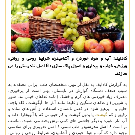
كادایف: آب و هوا، خوردن و آشامیدن، شرایط روحی و روانی،
ورزش، خواب و بیداری و اصول پاك سازی ؛ 6 اصل تندرستی را می
سازند.
به گزارش کادایف به نقل از مهر، متخصصان طب ایرانی معتقدند به
سبب ضعف دستگاه گوارش در تابستان، بهتر است از پرخوری،
مصرف زیاد خوردنی های گرم و خشک (مانند غذاهای خیلی تند، شور
یا شیرین) و غذاهای سنگین و غلیظ مانند آش ها، آبگوشت، کله پاچه،
حلیم و… پرهیز شود. در فصل تابستان، استفاده از آش های ساده و
رقیق و کم
گوشت
یا بدون گوشت و کم حبوباتی که با آلوبخارا، دانه و
آب انار، غوره و دیگر چاشنی های کمی ترش پخته می شوند، مناسب
تر است.
۶ اصل تندرستی
در طب سنتی ۶ اصل ضروری برای سلامتی
وجود دارد که آب و هوا، خوردن و آشامیدن، شرایط روحی و روانی،