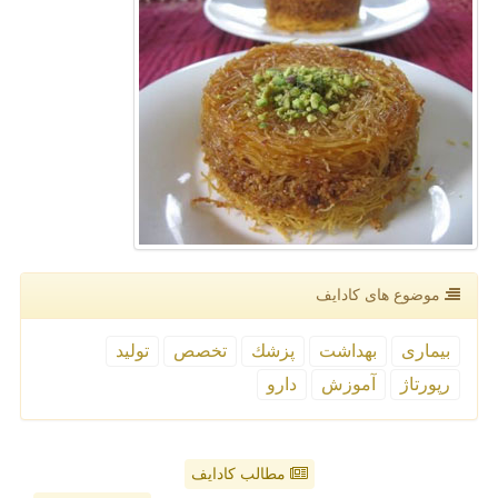
موضوع های كادایف
بیماری
بهداشت
پزشك
تخصص
تولید
رپورتاژ
آموزش
دارو
مطالب کادایف