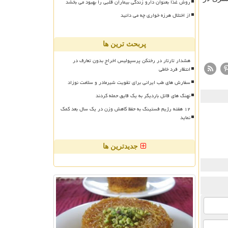
روش غذا بعنوان دارو زندگی بیماران قلبی را بهبود می بخشد
از اختلال هرزه خواری چه می دانید
پربحث ترین ها
هشدار تارتار در رختکن پرسپولیس اخراج بدون تعارف در
انتظار فرد خاطی
سفارش های طب ایرانی برای تقویت شیرمادر و سلامت نوزاد
نهنگ های قاتل باردیگر به یک قایق حمله کردند
۱۲ هفته رژیم فستینگ به حفظ کاهش وزن در یک سال بعد کمک
نماید
جدیدترین ها