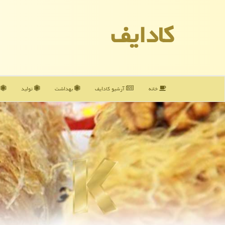
كادایف
خانه
آرشیو كادایف
بهداشت
تولید
آ