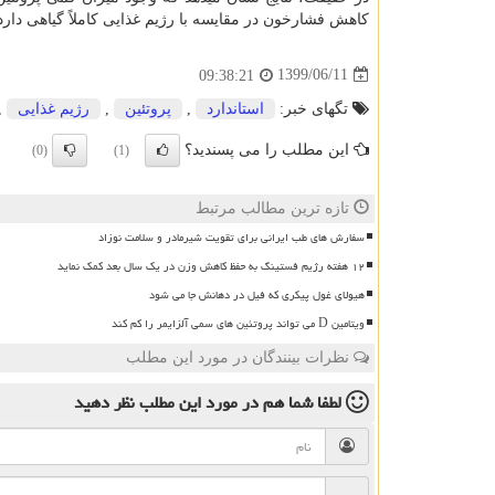
کاهش فشارخون در مقایسه با رژیم غذایی کاملاً گیاهی دارد
1399/06/11
09:38:21
تگهای خبر:
استاندارد
,
پروتئین
,
رژیم غذایی
,
این مطلب را می پسندید؟
(0)
(1)
تازه ترین مطالب مرتبط
سفارش های طب ایرانی برای تقویت شیرمادر و سلامت نوزاد
۱۲ هفته رژیم فستینگ به حفظ کاهش وزن در یک سال بعد کمک نماید
هیولای غول پیکری که فیل در دهانش جا می شود
ویتامین D می تواند پروتئین های سمی آلزایمر را کم کند
نظرات بینندگان در مورد این مطلب
لطفا شما هم
در مورد این مطلب
نظر دهید