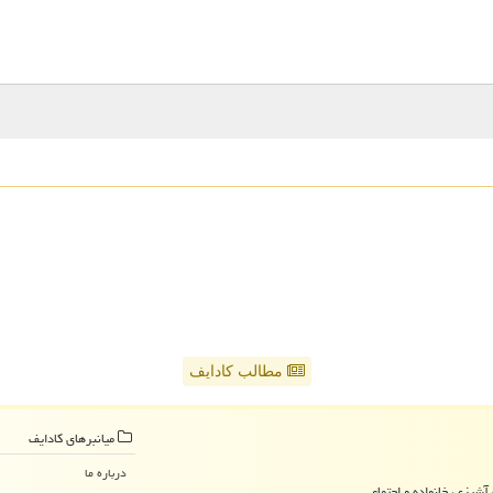
مطالب کادایف
میانبرهای كادایف
درباره ما
آشپزی، خانواده و اجتماعی