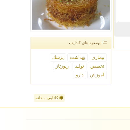
موضوع های كادایف
بیماری
بهداشت
پزشك
تخصص
تولید
رپورتاژ
آموزش
دارو
کادایف - خانه