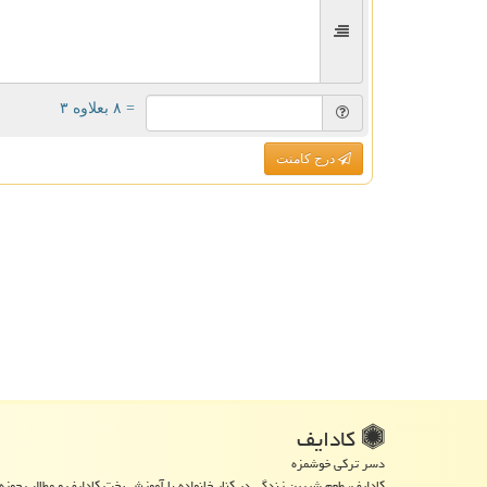
= ۸ بعلاوه ۳
درج کامنت
كادایف
دسر ترکی خوشمزه
کادایف، طعم شیرین زندگی در کنار خانواده با آموزش پخت کادایف و مطالب حوزه 