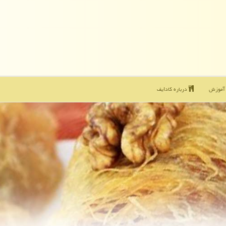
موزش
درباره كادایف