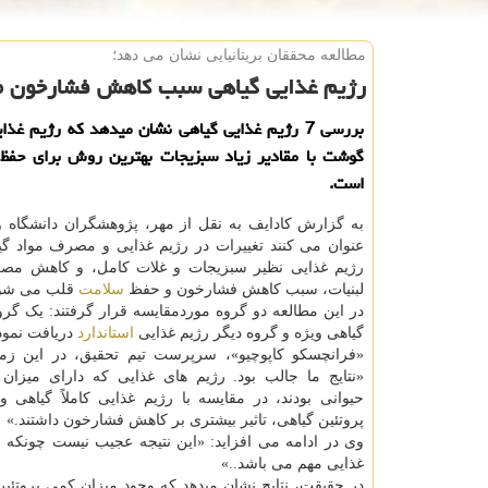
مطالعه محققان بریتانیایی نشان می دهد؛
رژیم غذایی گیاهی سبب كاهش فشارخون م
بررسی 7 رژیم غذایی گیاهی نشان میدهد كه رژیم غذ
گوشت با مقادیر زیاد سبزیجات بهترین روش برای حفظ
است.
به گزارش کادایف به نقل از مهر، پژوهشگران دانشگاه وار
عنوان می کنند تغییرات در رژیم غذایی و مصرف مواد گی
رژیم غذایی نظیر سبزیجات و غلات کامل، و کاهش م
لبنیات، سبب کاهش فشارخون و حفظ
سلامت
قلب می شود
در این مطالعه دو گروه موردمقایسه قرار گرفتند: یک گرو
گیاهی ویژه و گروه دیگر رژیم غذایی
استاندارد
دریافت نمودن
«فرانچسکو کاپوچیو»، سرپرست تیم تحقیق، در این زمی
«نتایج ما جالب بود. رژیم های غذایی که دارای میزان 
حیوانی بودند، در مقایسه با رژیم غذایی کاملاً گیاهی و
پروتئین گیاهی، تاثیر بیشتری بر کاهش فشارخون داشتند.»
وی در ادامه می افزاید: «این نتیجه عجیب نیست چونکه 
غذایی مهم می باشد..»
در حقیقت، نتایج نشان میدهد که وجود میزان کمی پروتئین