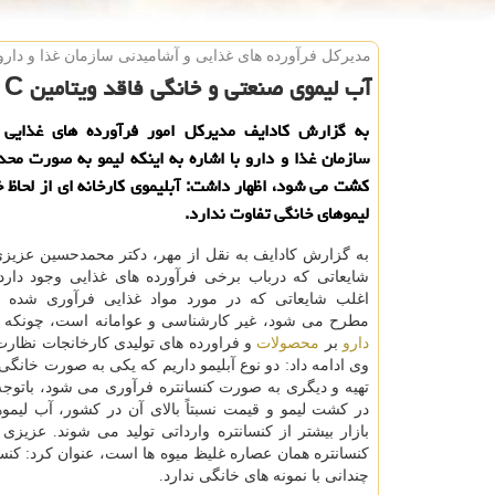
مدیركل فرآورده های غذایی و آشامیدنی سازمان غذا و دارو
آب لیموی صنعتی و خانگی فاقد ویتامین C است
به گزارش كادایف مدیركل امور فرآورده های غذایی 
سازمان غذا و دارو با اشاره به اینكه لیمو به صورت مح
كشت می شود، اظهار داشت: آبلیموی كارخانه ای از لحاظ 
لیموهای خانگی تفاوت ندارد.
به گزارش کادایف به نقل از مهر، دکتر محمدحسین عزیزی،
شایعاتی که درباب برخی فرآورده های غذایی وجود دارد،
اغلب شایعاتی که در مورد مواد غذایی فرآوری شده د
مطرح می شود، غیر کارشناسی و عوامانه است، چونکه
دارو
بر
محصولات
و فراورده های تولیدی کارخانجات نظارت
وی ادامه داد: دو نوع آبلیمو داریم که یکی به صورت خانگی 
تهیه و دیگری به صورت کنسانتره فرآوری می شود، باتوج
در کشت لیمو و قیمت نسبتاً بالای آن در کشور، آب لیمو
بازار بیشتر از کنسانتره وارداتی تولید می شوند. عزیزی ب
کنسانتره همان عصاره غلیظ میوه ها است، عنوان کرد: کنس
چندانی با نمونه های خانگی ندارد.