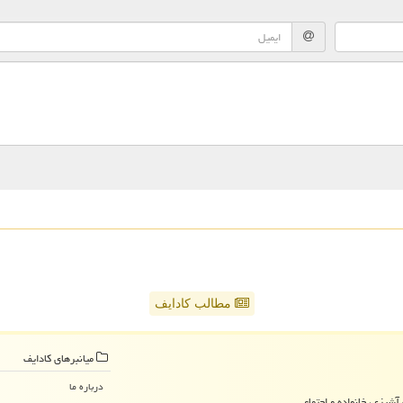
مطالب کادایف
میانبرهای كادایف
درباره ما
آشپزی، خانواده و اجتماعی