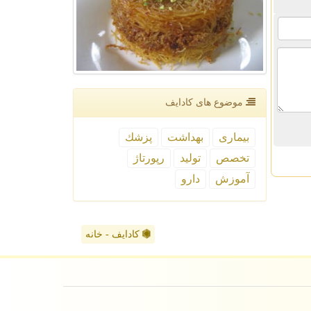
موضوع های كادایف
بیماری
بهداشت
پزشك
تخصص
تولید
رپورتاژ
آموزش
دارو
کادایف - خانه