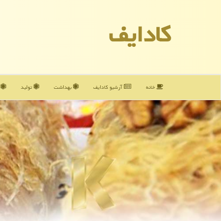
كادایف
خانه
آرشیو كادایف
بهداشت
تولید
آ