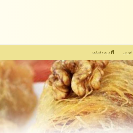
موزش
درباره كادایف