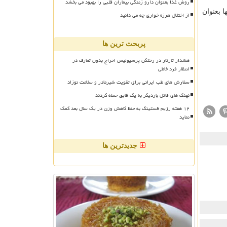
روش غذا بعنوان دارو زندگی بیماران قلبی را بهبود می بخشد
نتره باشد، در معرض نور و زمان، فاقد ویتامین C بوده و تنها بعنوان
از اختلال هرزه خواری چه می دانید
پربحث ترین ها
هشدار تارتار در رختکن پرسپولیس اخراج بدون تعارف در
انتظار فرد خاطی
سفارش های طب ایرانی برای تقویت شیرمادر و سلامت نوزاد
نهنگ های قاتل باردیگر به یک قایق حمله کردند
۱۲ هفته رژیم فستینگ به حفظ کاهش وزن در یک سال بعد کمک
نماید
جدیدترین ها