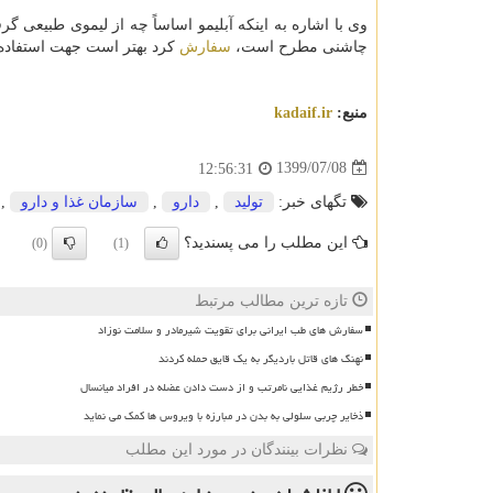
چاشنی مطرح است،
سفارش
کرد بهتر است جهت استفاده از
منبع:
kadaif.ir
1399/07/08
12:56:31
تگهای خبر:
تولید
,
دارو
,
سازمان غذا و دارو
,
این مطلب را می پسندید؟
(0)
(1)
تازه ترین مطالب مرتبط
سفارش های طب ایرانی برای تقویت شیرمادر و سلامت نوزاد
نهنگ های قاتل باردیگر به یک قایق حمله کردند
خطر رژیم غذایی نامرتب و از دست دادن عضله در افراد میانسال
ذخایر چربی سلولی به بدن در مبارزه با ویروس ها کمک می نماید
نظرات بینندگان در مورد این مطلب