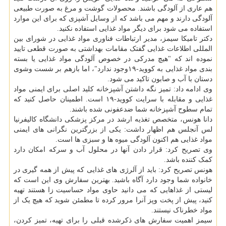
هم عاری از آلودگی باشند. محصولات گوشت و مرغ به صورت طبیعی
آلودگی دارند و مهم می باشد که از وسایل آشپزی که برای این موارد
استفاده می شود برای دیگر مواد غذایی استفاده نکنید.
دکتر تامیکا سیمز، مدیر ارتباطات فناوری مواد غذایی در شورای بین
المللی اطلاعات غذایی گفتک مقامات بهداشتی به صورت قطعی تایید
نموده اند که "هیچ مدرکی در خصوص آلودگی مواد غذایی یا بسته
بندی مواد غذایی به کووید-۱۹وجود ندارد"، اما بازهم بر شست وشوی
دستان با آب و صابون تاکید می شود.
وی ادامه داد: تمیز نگه داشتن آشپزخانه کلید اصلی برای ایمنی مواد
غذایی و مقابله با سرایت کووید-۱۹ است. اطمینان حاصل کنید که
تمام سطوح آشپزخانه شما ضدعفونی شده باشند.
دانا هونس، متخصص تغذیه ارشد در مرکز پزشکی دانشگاه کالیفرنیا
لس آنجلس هم اظهار داشت: یکی از بزرگترین نگرانی های ایمنی
مواد غذایی هم اکنون آلودگی میوه ها و سبزی ها است.
وی تصریح کرد: قرار دادن آنها در محلول آب و سرکه امکان دارد
کمک کننده باشد.
هونس تصریح کرد: باید از آلرژی های غذایی که پیش از همه گیری در
خانواده شما وجود دارد آگاه باشید. بهترین سفارش وی این است که
لیستی از غذاهایی که می دانید حاوی مواد حساسیت زا هستند تهیه
کنید، پیش از پخت وپز آنرا مرور کرده تا مطمئن شوید که هیچ یک از
مواد خطرناک نیستند.
سیمز اهمیت سفارش های ذکرشده قبلی را برای تهیه، تمیز کردن،