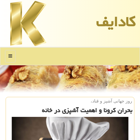
كادایف
منو
روز جهانی آشپز و قناد،
بحران كرونا و اهمیت آشپزی در خانه