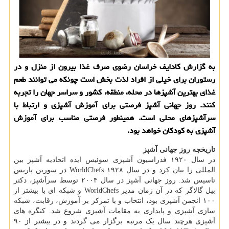
به گزارش كادایف خراسان رضوی صرف غذا بیرون از منزل و در
رستوران برای خیلی از افراد لذت بخش است چونكه می توانند طعم
غذای بهترین آشپزها در محله، منطقه، كشور و سراسر جهان را تجربه
كنند. روز جهانی آشپز فرصتی برای آموزش آشپزی و ارتباط با
سرآشپزهای محلی است. همینطور فرصتی مناسب برای آموزش
آشپزی به كودكان خواهد بود.
تاریخچه روز جهانی آشپز
در سال ۱۹۲۰ فدراسیون آشپزی سوئیس ایده اتحادیه آشپز بین
المللی را بیان کرد و در سال ۱۹۲۸ WorldChefs در سوربن پاریس
تاسیس شد. روز جهانی آشپز در سال ۲۰۰۴ توسط سرآشپز، دکتر
بیل گالاگر که در آن زمان مدیر WorldChefs و شبکه ای با بیشتر از
۱۰۰ انجمن آشپزی بود، انتخاب و با تمرکز بر آموزش، رقابت، شبکه
سازی آشپزی و پایداری به مقامات آشپزی شروع شد. کنگره های
آشپزی هرچند سال یک مرتبه برگزار می گردند و در بیشتر از ۹۰