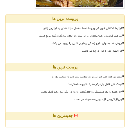
پربیننده ترین ها
ارتباط غذاهای فوق فرآوری شده با احتمال مبتلا شدن به آرتروز زانو
سرعت گرمایش زمین ۵هزار برابر بیش از توان سازگاری گیاه برنج است
روش غذا بعنوان دارو زندگی بیماران قلبی را بهبود می بخشد
از اختلال هرزه خواری چه می دانید
پربحث ترین ها
سفارش های طب ایرانی برای تقویت شیرمادر و سلامت نوزاد
نهنگ های قاتل باردیگر به یک قایق حمله کردند
۱۲ هفته رژیم فستینگ به حفظ کاهش وزن در یک سال بعد کمک نماید
پرواز گروهی از تنهایی به صرفه تر است
جدیدترین ها