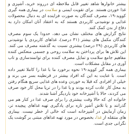
بیشتر خانوارها شاهد تغییر قابل ملاحظه ای درروند خرید، آشپزی و
غذا خوردن هستند. برای تقویت ایمنی و
سلامت
در بیماری همه گیری
کووید-۱۹، مصرف کنندگان به صورت فزاینده ای به دنبال محصولات
غذایی و نوشیدنی کاربردی هستند که به اعتقاد آنان امکان دارد به
دفاع از بدن کمک کنند.
نتایج گزارش های مختلف نشان می دهد، حدودا یک سوم مصرف
کنندگان مکمل های بیشتر (۳۱ درصد)، غذاهای کاربردی یا نوشیدنی
های کاربردی (۲۹ درصد) بیشتری نسبت به گذشته مصرف می کنند.
این تلاش ها برای پرداختن به سلامت روحی و جسمی منعکس کننده
مفاهیم جامع سلامت و تمایل مصرف کننده برای توانمندسازی و تاب
آوری در مقابل مشکلات است.
بیماری همه گیر کووید-۱۹ نحوه برخورد ما با غذا را کاملا تغییر داده
است. با عنایت به این که افراد بیشتر در قرنطینه بسر می برند و
خیلی از افرادی که قبلا به خوردن وعده های غذایی سریع هنگام رفتن
به محل کار عادت کرده بودند و یا غذا را در تریا محل کار خود صرف
می کردند، حالا با آشپزخانه خود باردیگر آشنا شدند.
خانواده ای که حالا وقت بیشتری را برای صرف غذا در کنار هم می
گذرانند و یا تلاش آشپز تازه برای یادگیری تهیه غذاهای پیچیده تر،
زمان آزمایش در آشپزخانه است که خالی از خطر نیست. بیماری
های منتقله از
غذا
، بخصوص در مورد تهیه غذاهای مبتنی بر گوشت یک
نگرانی جدی است.