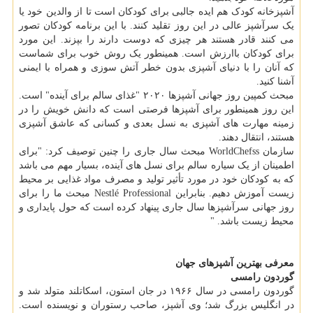
آشپزخانه کودک هم ایده جالبی برای کودکان است تا از والدین خود یا
یک سرآشپز عالی در این روز تقلید کنند. با این برنامه کودکان تصور
می کنند قادر هستند هر چیزی که دوست دارند را بپزند. این مورد
برای کودکان باارزش است. همینطور یک روش خوب برای شماست
که آنان را با دنیای آشپزی بدون خطر آتش سوزی و همراه با ایمنی
آشنا کنید.
مبحث کمپین روز جهانی آشپزها ۲۰۲۰ "غذای سالم برای آینده" است.
این روز همینطور برای آشپزها فرصتی است که دانش خویش را در
زمینه مهارت های آشپزی به نسل بعدی و کسانی که عاشق آشپزی
هستند، انتقال دهند.
سازمان WorldChefss مبحث سال جاری را چنین توصیف کرد: "برای
اطمینان از یک سیاره سالم برای نسل های آینده، بسیار مهم می باشد
که به کودکان خود در مورد تأثیر تولید و مصرف مواد غذایی بر محیط
زیست آموزش دهیم. بنابراین Nestlé Professional مبحث ما را برای
روز جهانی سرآشپزها سال جاری پینهاد کرده است که حول پایداری و
محیط زیست باشد. "
معرفی بهترین آشپزهای جهان
گوردون رامسی
گوردون رامسی در سال ۱۹۶۶ در جان استون، اسکاتلند متولد شد و
در انگلیس بزرگ شد؛ وی آشپز، صاحب رستوران و نویسنده است.