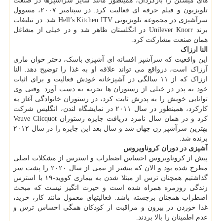
های میشلن را بازگردان، همینطور مانند سایر سرآشپزها در صنعت
تلویزیون و فیلم حرفه ای فعالیت کرد. در سپتامبر ۲۰۰۷، مسوول
سرآشپزی در مجموعه تلویزیونی Hell’s Kitchen ITV شد. در تبلیغات
برند Unilever Knorr در انگلستان ظاهر شد و در خیلی از مشاغل
همان صنعت مشارکت کرد.
النا ارزاک
این واقعیت که سرآشپز افسانه ای آشپزی باسک، دختر خوان ماری
آرزاک است، درواقع می تواند علاقه او به غذا را توضیح دهد. النا
ارزاک که از ۱۱ سالگی در آشپزخانه خودش فعالیت و برای اثبات
خود به پدر در خیلی از رستوران ها تجربه به دست آورد. وقتی وی
توانایی خویش را به پدرش ثابت کرد، در رستوران خانوادگی آغاز به
کارکرد، همینطور در سال ۲۰۱۱ در نمایشگاه لندن، انگلیس شرکت
کرد و در همان سال نامزد دریافت جایزه رستوران Veuve Clicquot
بهترین سرآشپز زن جهان شد و سال بعد این جایزه را در سال ۲۰۱۲
برنده شد.
آشپزی در دوران کروناویروس
پیش از کروناویروس احساس اضطراب و استرس از مشکلات اصلی
مطرح شده بود و الان که بیشتر از نیمی از سال ۲۰۲۰ را پشت سر
گذاشتیم همچنان ترس از مبتلا شدن به بیماری کووید-۱۹ با استرس
زندگی روزمره همراه شده است و حیرت انگیز نیست که مبحث
اضطراب همچنان برجسته باشد. فعالیتهای معمول مانند کار، خرید،
غذا خوردن در بیرون و مراقبت از کودکان همگی احساس ترس و
عدم اطمینان را بالا بردند.