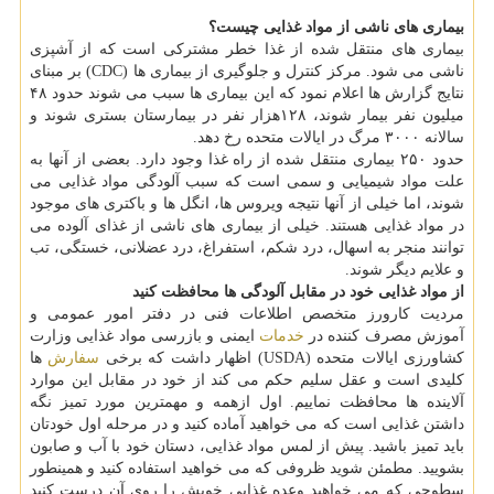
بیماری های ناشی از مواد غذایی چیست؟
بیماری های منتقل شده از غذا خطر مشترکی است که از آشپزی
ناشی می شود. مرکز کنترل و جلوگیری از بیماری ها (CDC) بر مبنای
نتایج گزارش ها اعلام نمود که این بیماری ها سبب می شوند حدود ۴۸
میلیون نفر بیمار شوند، ۱۲۸هزار نفر در بیمارستان بستری شوند و
سالانه ۳۰۰۰ مرگ در ایالات متحده رخ دهد.
حدود ۲۵۰ بیماری منتقل شده از راه غذا وجود دارد. بعضی از آنها به
علت مواد شیمیایی و سمی است که سبب آلودگی مواد غذایی می
شوند، اما خیلی از آنها نتیجه ویروس ها، انگل ها و باکتری های موجود
در مواد غذایی هستند. خیلی از بیماری های ناشی از غذای آلوده می
توانند منجر به اسهال، درد شکم، استفراغ، درد عضلانی، خستگی، تب
و علایم دیگر شوند.
از مواد غذایی خود در مقابل آلودگی ها محافظت کنید
مردیت کارورز متخصص اطلاعات فنی در دفتر امور عمومی و
آموزش مصرف کننده در
خدمات
ایمنی و بازرسی مواد غذایی وزارت
کشاورزی ایالات متحده (USDA) اظهار داشت که برخی
سفارش
ها
کلیدی است و عقل سلیم حکم می کند از خود در مقابل این موارد
آلاینده ها محافظت نماییم. اول ازهمه و مهمترین مورد تمیز نگه
داشتن غذایی است که می خواهید آماده کنید و در مرحله اول خودتان
باید تمیز باشید. پیش از لمس مواد غذایی، دستان خود با آب و صابون
بشویید. مطمئن شوید ظروفی که می خواهید استفاده کنید و همینطور
سطوحی که می خواهید وعده غذایی خویش را روی آن درست کنید