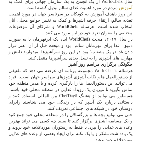
سال WorldChefs از یک انجمن به یک سازمان جهانی برای کمک به
آموزش
مردم در مورد اهمیت غذای سالم تبدیل گشته است.
این روز باهدف آموزش به کودکان در سرتاسر جهان در مورد اهمیت
تغذیه سالم، ارتقاء حرفه آشپزها و کمک به تغییر جوامع محلی آنان
انتخاب شده است. هرساله WorldChefs و شرکای آن موضوعات
مختلفی را بعنوان تعهد خود در این مورد می کنند.
در سال ۲۰۱۷، مبحث WorldChefs ایده یک ابرقهرمان یا به صورت
دقیق "غذا برای قهرمانان سالم" بود و مبحث قبل از آن "هنر قرار
دادن غذا در یک بشقاب" بود. در این روز سرآشپزها امیدوارند دانش و
مهارت های آشپزی را به نسل بعدی سرآشپزها منتقل کنند.
چگونگی برگزاری مراسم روز آشپز
هرساله WorldChef’s مجموعه برنامه ای عرضه می دهد که تلفیقی
از دستورالعمل ها و نکات آشپزی آشپزهای سراسر جهان است. افراد
می توانند این دستورالعمل ها را بارگیری کرده و با مدیر منطقه خود
تماس بگیرید تا میزبان یک رویداد غذایی در منطقه محلی خود باشند.
همینطور می توانید از هشتگ #ChefDay بین المللی استفاده کنند و
داستانی درباره یک آشپز که در زندگی خود می شناسند رابرای
دوستان خود در شبکه های اجتماعی تعریف کنند.
حتی می توانید بچه ها و بزرگسالان را در منطقه محلی خود جمع کنید
و یک مسابقه آشپزی برگزار کنید تا ببینید چه کسی می تواند بهترین
وعده های غذایی را بپزد. یا فقط به رستوران موردعلاقه خود بروید و
یک یادداشت تشکر و یا یک نکته برای ایجاد بعضی از وعده های غذایی
موردعلاقه خود بدهید.