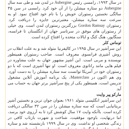
در سال ۱۹۹۳، رامسی رئیس Aubergine در لندن شد و طی سه سال
Aubergine دو ستاره میشلن را از آن خود کرد. رامسی در سن ۳۵
سالگی نخستین رستوران خویش را با نام خود افتتاح نمود. او به
سرعت سه ستاره میشلن، معتبرترین جایزه را دریافت کرد.
رستوران Gordon Ramsay بزرگترین رستوران لندن است. وی خیلی
از رستوران های موفق در سرتاسر جهان از انگلستان تا فرانسه،
سنگاپور، هنگ کنگ و ایالات متحده را افتتاح کرده است.
توماس کلر
این سرآشپز در سال ۱۹۹۵ در کالیفرنیا متولد شد و به علت انقلاب در
روش آشپزی فرانسوی معروف است. صاحب رستوران همینطور
نویسنده و مربی است. این آشپز مشهور جهان به علت مشاوره در
فیلم هایی مانند راتاتوی معروف است. او تنها آشپزی است که با دو
رستوران خود در آمریکا توانست سه ستاره میشلن را به دست آورد.
وی هم اکنون در Masterclass، یک برنامه آموزش آنلاین مشغول
تدریس است، همینطور یکی از پنج سرآشپز برتر جهان به حساب می
آید.
مارکو پیر وایت
این سرآشپز انگلیسی متولد ۱۹۶۱ بعنوان جوان ترین و نخستین آشپز
بریتانیایی است که سه ستاره میشلن را در سن ۳۲ سالگی دریافت
کرده است. باآنکه وایت ۱۷ سال کوشش کرد تا به آرزوی خود برسد،
اما درنهایت، باوجود موفقیت، شناخت و شهرت بازتاب کافی در
زندگی شخصی او نداشت. وی در سال ۱۹۹۹ بازنشسته شد و ستاره