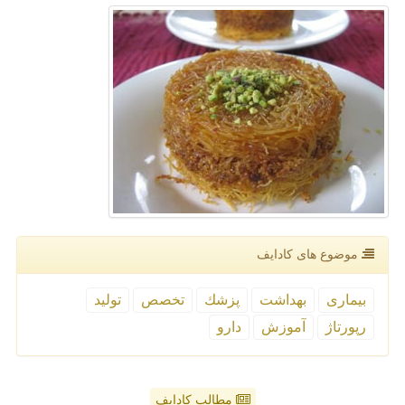
موضوع های كادایف
بیماری
بهداشت
پزشك
تخصص
تولید
رپورتاژ
آموزش
دارو
مطالب کادایف