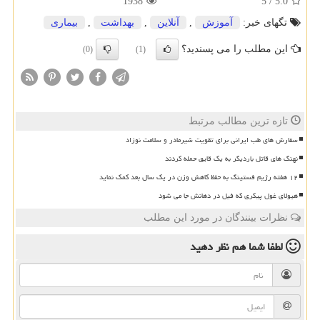
1938
5
/
5.0
تگهای خبر:
آموزش
,
آنلاین
,
بهداشت
,
بیماری
این مطلب را می پسندید؟
(0)
(1)
تازه ترین مطالب مرتبط
سفارش های طب ایرانی برای تقویت شیرمادر و سلامت نوزاد
نهنگ های قاتل باردیگر به یک قایق حمله کردند
۱۲ هفته رژیم فستینگ به حفظ کاهش وزن در یک سال بعد کمک نماید
هیولای غول پیکری که فیل در دهانش جا می شود
نظرات بینندگان در مورد این مطلب
لطفا شما هم
نظر دهید