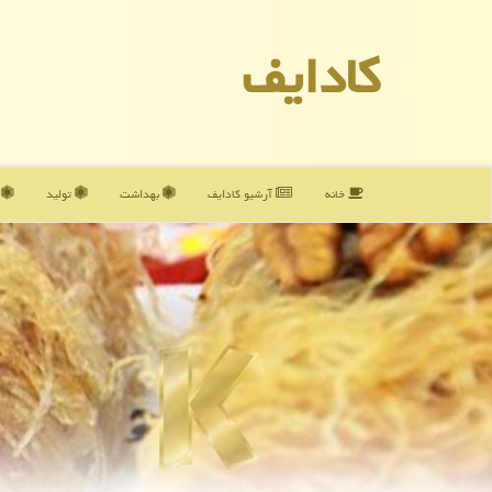
كادایف
خانه
آرشیو كادایف
بهداشت
تولید
آ