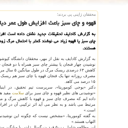
محققان ژاپنی پی بردند؛
قهوه و چای سبز باعث افزایش طول عمر دیا
به گزارش كادایف تحقیقات جدید نشان داده است افراد
چای سبز یا قهوه زیاد می نوشند كمتر با احتمال مرگ زود
هستند.
به گزارش کادایف به نقل از مهر، محققان دانشگاه کیوشو ژ
نوشیدن چهار فنجان یا بیشتر چای سبز همراه با دو فنجان ق
کاهش ۶۳ درصدی ریسک مرگ در طول میانگین ۵ سال مرتبط بود.
۱۵ درصد می کاهد.
دکتر «یوجی کوموریتا»، سرپرست تیم تحقیق، در اینبا
«نوشیدنی های نظیر قهوه و چای سبز برای
سلامت
مفید هس
داده ایم که مصرف چای سبز و قهوه با کاهش مرگ و میر
مرتبط می باشد و به نظر می آید اثر ترکیبی آن در افراد 
است.»
به گفته کوموریتا، «مشخص نیست که چگونه این نوشیدنی
التهاب هستند.»
این مطالعه شامل ۵۰۰۰ فرد بزرگسال ژاپنی با میانگین سنی ۶۶ سال بود که مبتلا به دیابت بودند. این افراد حدود ۵ سال تحت نظر بودند.