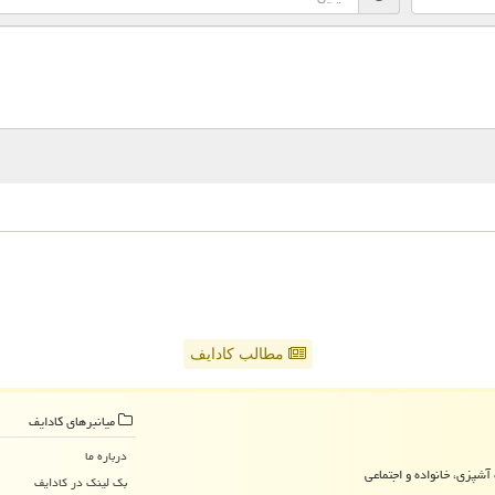
مطالب کادایف
میانبرهای كادایف
درباره ما
آشپزی، خانواده و اجتماعی
بک لینک در كادایف