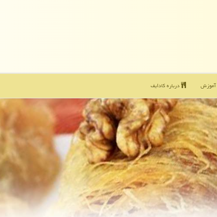
موزش
درباره كادایف