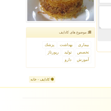
موضوع های كادایف
بیماری
بهداشت
پزشك
تخصص
تولید
رپورتاژ
آموزش
دارو
کادایف - خانه