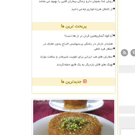
روش غذا بعنوان دارو زندگی بیماران قلبی را بهبود می بخشد
از اختلال هرزه خواری چه می دانید
پربحث ترین ها
آیا کولا آشکروفتین گران تر از طلا است؟
هشدار تارتار در رختکن پرسپولیس اخراج بدون تعارف در
انتظار فرد خاطی
سفارش های طب ایرانی برای تقویت شیرمادر و سلامت نوزاد
نهنگ های قاتل باردیگر به یک قایق حمله کردند
جدیدترین ها