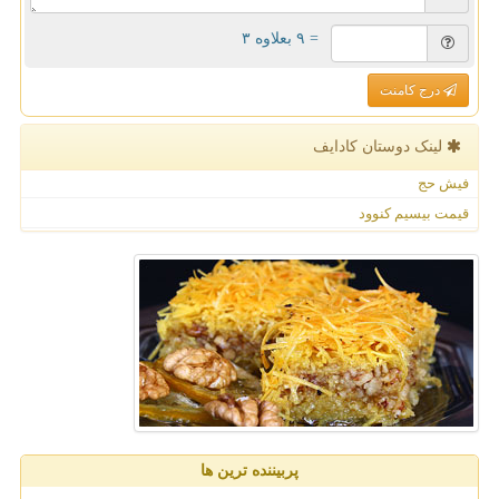
= ۹ بعلاوه ۳
درج کامنت
لینک دوستان كادایف
فیش حج
قیمت بیسیم کنوود
پربیننده ترین ها