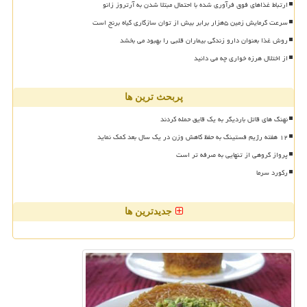
ارتباط غذاهای فوق فرآوری شده با احتمال مبتلا شدن به آرتروز زانو
سرعت گرمایش زمین ۵هزار برابر بیش از توان سازگاری گیاه برنج است
روش غذا بعنوان دارو زندگی بیماران قلبی را بهبود می بخشد
از اختلال هرزه خواری چه می دانید
پربحث ترین ها
نهنگ های قاتل باردیگر به یک قایق حمله کردند
۱۲ هفته رژیم فستینگ به حفظ کاهش وزن در یک سال بعد کمک نماید
پرواز گروهی از تنهایی به صرفه تر است
رکورد سرما
جدیدترین ها