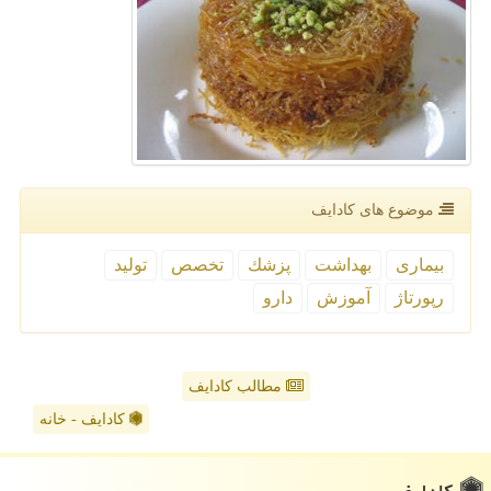
موضوع های كادایف
بیماری
بهداشت
پزشك
تخصص
تولید
رپورتاژ
آموزش
دارو
مطالب کادایف
کادایف - خانه