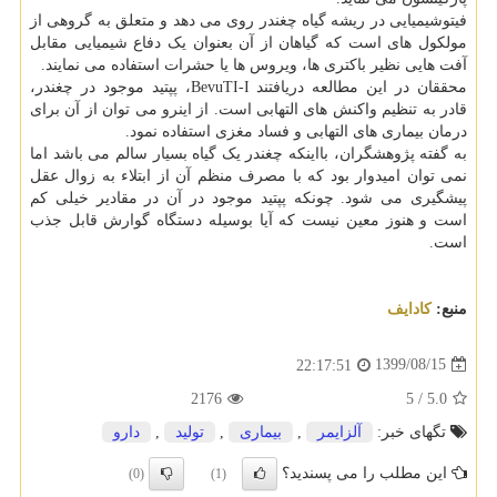
فیتوشیمیایی در ریشه گیاه چغندر روی می دهد و متعلق به گروهی از
مولکول های است که گیاهان از آن بعنوان یک دفاع شیمیایی مقابل
آفت هایی نظیر باکتری ها، ویروس ها یا حشرات استفاده می نمایند.
محققان در این مطالعه دریافتند BevuTI-I، پپتید موجود در چغندر،
قادر به تنظیم واکنش های التهابی است. از اینرو می توان از آن برای
درمان بیماری های التهابی و فساد مغزی استفاده نمود.
به گفته پژوهشگران، بااینکه چغندر یک گیاه بسیار سالم می باشد اما
نمی توان امیدوار بود که با مصرف منظم آن از ابتلاء به زوال عقل
پیشگیری می شود. چونکه پپتید موجود در آن در مقادیر خیلی کم
است و هنوز معین نیست که آیا بوسیله دستگاه گوارش قابل جذب
است.
منبع:
كادایف
1399/08/15
22:17:51
2176
5
/
5.0
تگهای خبر:
آلزایمر
,
بیماری
,
تولید
,
دارو
این مطلب را می پسندید؟
(0)
(1)