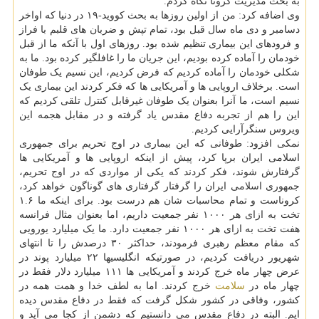
به بحث مدیریت کرونا نگاه کردم.
وی اضافه کرد: من از اولین روزها به بحث کووید-۱۹ در دنیا که اواخر
دسامبر و دی ماه سال قبل بود، تمام تپش و ضربان های قلبم با فراز
و فرودهای این بیماری تنظیم شده بود. روزهای اول با آنکه ما از قبل
خودمان را آماده کرده بودیم، این جریان ما را غافلگیر کرده بود. ما به
شکلی خودمان را آماده کردیم که فرض کردیم، این نسیم یک طوفان
است. برخلاف اروپایی ها و آمریکایی ها که فکر کردند این بیماری یک
نسیم است، ما آنرا بعنوان یک طوفان غیرقابل کنترل تلقی کردیم که
این را هم از تجربه دفاع مقدس یاد گرفته و در مقابل هجمه این
ویروس سنگرآرایی کردیم.
نمکی افزود: طوفانی که این بیماری در اوج تحریم برای جمهوری
اسلامی ایران برپا کرد، پیش از اینکه اروپایی ها و آمریکایی ها
گرفتارش شوند، فکر کردند که یکی از مواردی که در اوج تحریم،
جمهوری اسلامی ایران را گرفتار گرفتاری های گوناگون خواهد کرد،
کروناست و تمام محاسبات شان هم درست بود. برای اینکه ما ۱.۶
تخت به ازای هر ۱۰۰۰ نفر جمعیت داریم، اما بعنوان مثال فرانسه
هفت تخت به ازای هر ۱۰۰۰ نفر جمعیت دارد. ما یک میلیارد یورویی
که مقام معظم رهبری فرمودند، حداکثر ۳۰ درصدش را تا انتهای
شهریور دریافت کردیم، در صورتیکه انگلیسیها ۲۲ میلیارد پوند در
عرض چهار ماه خرج کردند و آمریکایی ها ۱۱۱ میلیارد دلار فقط در
چهار ماه در
سلامت
خرج کردند. اما به لطف خدا و همت همه در
کشور، وفاقی در کشور شکل گرفت که فقط در دفاع مقدس دیده
ایم. البته در دفاع مقدس می دانستیم که دشمن از کجا می آید و