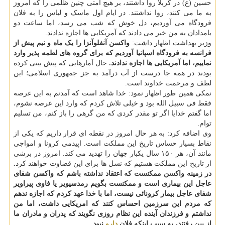
حسین (ع) در کربلا روا داشتند، بر هیچ امتی چنین ظلمی را که امروز
به ما می کنند، روا نداشتند. در ایام اول ماسک و لباس را به فلان
فرودگاه می آوردیم، دل خوش که شب می رسد، اما ساعت دو
بامدادان به من خبر می دادند که آمریکایی ها اجازه ندادند.
وزیر بهداشت اظهار داشت:
واکسن آنفلوآنزا را یک ماه و نیم پیش از
فرانسه به فرودگاه اسپانیا آوردیم که برای گروه های لطمه پذیر وارد
نماییم، اما آمریکایی ها اجازه ندادند.
حال آمارهایی که پیش بینی کرده
بودند در همه جا درست از آب درآمد به جز جمهوری اسلامی؛ این
لطف و مرحمت خداوند است.
نمکی همین طور اظهار نمود: خدا شاهد است که آمدنم به این عرصه
فقط فی سبیل الله بود و خیلی تلاش کردم که وارد این عرصه نشوم،
اما گفتم خدایا اگر تو مقدر کردی که من گرهی را باز کنم، من تسلیم
توام.
وی اضافه کرد: به هر حال امروز در نقطه ای قرار داریم که یکی از
نقاط بسیار حساس تاریخ این مملکت است. اپیدمی کرونا و امواجی
مانند آن، هر ۱۵۰ سال یکبار جهان را تهدید می کند. امروز در برشی
از تاریخ این مملکت هستیم که نسل ها برای این قضاوت خواهند کرد
.
در زمینه واکسن ممکنست که اعتقاد نداشته باشم که واکسن شفای
عاجل این بیماری است و ممکنست بگویم رمدسیویر یا فاوی پیراویر
شفای عاجل بیمار کرونائی نیست، اما با خدا عهد کردم که اجازه ندهم
که مردم این سرزمین احساس کنند که امریکایی داشت، اما من
نداشتم و فرزندان آینده این نظام روزی نگویند که پدران و مادران ما
از بین رفتند، به سبب اینکه فلان
دارو
نبود.