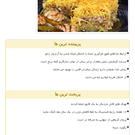
پربیننده ترین ها
ارتباط غذاهای فوق فرآوری شده با احتمال مبتلا شدن به آرتروز زانو
سرعت گرمایش زمین ۵هزار برابر بیش از توان سازگاری گیاه برنج است
روش غذا بعنوان دارو زندگی بیماران قلبی را بهبود می بخشد
از اختلال هرزه خواری چه می دانید
پربحث ترین ها
نهنگ های قاتل باردیگر به یک قایق حمله کردند
۱۲ هفته رژیم فستینگ به حفظ کاهش وزن در یک سال بعد کمک نماید
پرواز گروهی از تنهایی به صرفه تر است
رکورد سرما