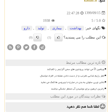
منبع:
kadaif.ir
1399/09/15
22:47:28
1938
5
/
5.0
تگهای خبر:
بهداشت
,
بیماری
,
تولید
,
دارو
این مطلب را می پسندید؟
(0)
(1)
تازه ترین مطالب مرتبط
ویتامین D می تواند پروتئین های سمی آلزایمر را کم کند
خطر رژیم غذایی نامرتب و از دست دادن عضله در افراد میانسال
ذخایر چربی سلولی به بدن در مبارزه با ویروس ها کمک می نماید
زائرین اربعین برای نوشیدن آب منتظر تشنگی نباشند
نظرات بینندگان در مورد این مطلب
لطفا شما هم
نظر دهید