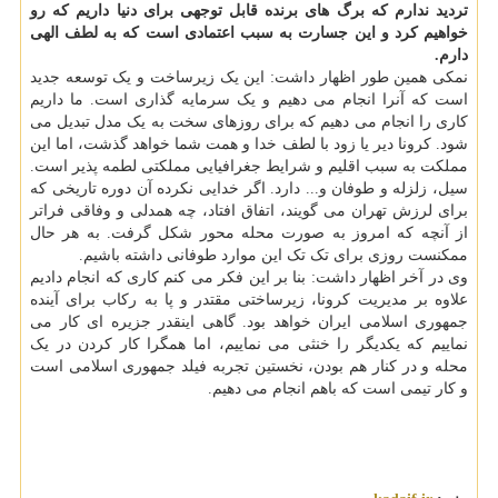
تردید ندارم که برگ های برنده قابل توجهی برای دنیا داریم که رو
خواهیم کرد و این جسارت به سبب اعتمادی است که به لطف الهی
دارم.
نمکی همین طور اظهار داشت: این یک زیرساخت و یک توسعه جدید
است که آنرا انجام می دهیم و یک سرمایه گذاری است. ما داریم
کاری را انجام می دهیم که برای روزهای سخت به یک مدل تبدیل می
شود. کرونا دیر یا زود با لطف خدا و همت شما خواهد گذشت، اما این
مملکت به سبب اقلیم و شرایط جغرافیایی مملکتی لطمه پذیر است.
سیل، زلزله و طوفان و... دارد. اگر خدایی نکرده آن دوره تاریخی که
برای لرزش تهران می گویند، اتفاق افتاد، چه همدلی و وفاقی فراتر
از آنچه که امروز به صورت محله محور شکل گرفت. به هر حال
ممکنست روزی برای تک تک این موارد طوفانی داشته باشیم.
وی در آخر اظهار داشت: بنا بر این فکر می کنم کاری که انجام دادیم
علاوه بر مدیریت کرونا، زیرساختی مقتدر و پا به رکاب برای آینده
جمهوری اسلامی ایران خواهد بود. گاهی اینقدر جزیره ای کار می
نماییم که یکدیگر را خنثی می نماییم، اما همگرا کار کردن در یک
محله و در کنار هم بودن، نخستین تجربه فیلد جمهوری اسلامی است
و کار تیمی است که باهم انجام می دهیم.