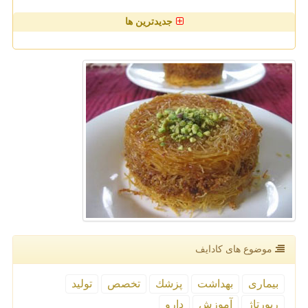
جدیدترین ها
موضوع های كادایف
بیماری
بهداشت
پزشك
تخصص
تولید
رپورتاژ
آموزش
دارو