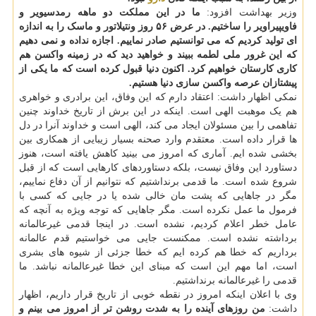
وزیر بهداشت افزود:
ما در این مملکت دو ماهه رمدسیویر و
فاویپیراویر را ساختیم. در عرض ۵۶ روز ونتیلاتور و ماسک را به اندازه
ای تولید کردیم که می توانستیم صادر نماییم. اجازه نداده و نمی دهیم
که این غرور ملی لطمه ببیند و خواهید دید که در زمینه واکسن هم
کاری کارستان خواهیم کرد.
اکنون دنیا قبول کرده است که ما یکی از
پیشتازان عرصه واکسن سازی دنیا هستیم.
نمکی اظهار داشت: اعتقاد دارم که این وفاق، این برادری و خواهری
هم یک موهبت الهی است. اینکه در این برش از تاریخ خداوند چنین
تفاهمی را بین مسئولان ایجاد می کند، الهی است و خداوند آنرا در دل
ها قرار داده است. معتقدم وارد صحنه بسیار زیبایی از همکاری بین
بخشی شده ایم. آماری که امروز می بینید کاهش یافته است، هنوز
دستاورد این وفاق نیست، بلکه دستاوردهای کارهایی است که از قبل
شروع شده است. ما قدمی برنداشتیم که نتوانیم از آن دفاع نماییم،
مگر در جاهایی که پشت مان خالی شده یا در جایی که کسی با
فرمول ما عمل نکرده است. مگر جاهایی که توجه ویژه به آنچه که
عامل خطر اعلام کردیم، نشده است. در اینجا قدمی غیرعالمانه
برداشته نشده است. ممکنست جایی می خواستیم قدم عالمانه
برداریم که خطا هم کرده ایم که خطا جزئی از شیوه های بشری
است، اما مهم این است که مبنای این خطا غیرعالمانه نباشد. ما
قدمی را غیرعالمانه برنداشتیم.
وی با اعلان اینکه امروز در نقطه خوبی از تاریخ قرار داریم، اظهار
داشت:
من روزهای آینده را به شدت روشن تر از امروز می بینم و