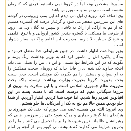
مسیرها مشخص بود، اما در کرونا نمی دانستیم فردی که کنارمان
نشسته است، می توانند بمب ویروس باشد.
وی اضافه کرد: روزهای اول می دیدم که این بمب ویروسی در گوشه
های این سرزمین منفجر می شود و گرفتار عرصه ای گسترده هستیم
که از قم به اراک، از اراک به کاشان و سپس به گیلان و... می رود.
از طرفی ما مملکتی با گستره چندین کشور اروپایی و با تنوع اقلیمی
و فرهنگ بسیار بالا داریم. مدیریت این اقلیم پراکنده بسیار دشوار
است.
وزیر بهداشت اظهار داشت: در چنین شرایطی خدا تفضل فرمود و
بندگان پاکیزه اش را مامور کرد که به وزیر بهداشت زنگ بزنند و
بگویند که در این شرایط تنها نیستی و این دل من را تسلی می داد.
اینکه خداوند یک بنده ای را قابل بداند که روزهای سخت مملکش را
به او بسپارد و دستش را هم بگیرد، یک موهبتی است. بدین سبب
بحث مدیریت کرونا مدیریت وزارت بهداشت نیست، بلکه بحث
مدیریت نظام جمهوری اسلامی است و با این مبادرت به بیرون از
مرزها سیگنالی دهیم که درست است که با دست بسته در این
اقیانوس تحریم رها شدیم، اما خوب شنا کردیم، امتیاز آوردیم، از شما
جلو بودیم. همین حالا هم پنج به یک از آمریکایی ها جلو هستیم.
وی افزود: البته من همیشه غصه می خورم که حتی یک شهروند در
هرکجای دنیا گرفتار بیماری و مرگ شود؛ حتی در سرزمین هایی که
رهبرانشان ظالمانه ترین شیوه ها را بر ما تحمیل می کنند و ما را در
بدترین شرایط می گذارند که همیشه می گویم پس از آنچه بر امام