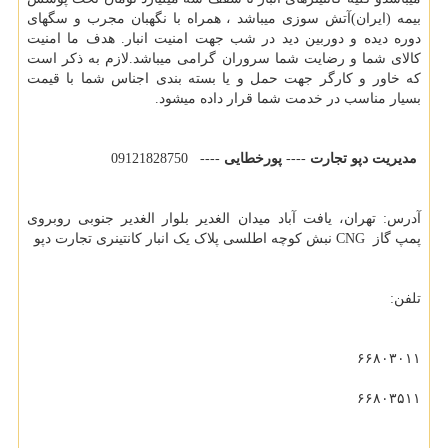
بیمه (ایران)آتش سوزی میباشد ، همراه با نگهبان مجرب و سگهای
دوره دیده و دوربین دید در شب جهت امنیت انبار. هدف ما امنیت
کالای شما و رضایت شما سروران گرامی میباشد.لازم به ذکر است
که خاور و کارگر جهت حمل و یا بسته بندی اجناس شما با قیمت
بسیار مناسب در خدمت شما قرار داده میشود.
مدیریت دپو تجارت
----
پورخطایی
---- 09121828750
آدرس: تهران، یافت آباد میدان الغدیر بلوار الغدیر جنوبی روبروی
پمپ گاز
CNG
نبش کوچه اطلسی پلاک یک انبار کانتینری تجارت دپو
تلفن:
۶۶۸۰۳۰۱۱
۶۶۸۰۳۵۱۱