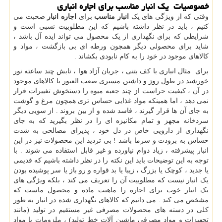
خصوصیات یک انبار مناسب برای
اجاره
انباری
وقتی که از ویژگی های یک
انبار مناسب
برای
اجاره انبار
صحبت می
کنیم ، باید در نظر داشته باشیم که این مطلوبیت نسبی است و
شرایطی که برای نگهداری از یک محصول می تواند ایده آل باشد ،
شاید برای محصولی دیگر همچون ورطه ای بی بازگشت ، مواد و
کالاهای موجود در خود را به کام نابودی بکشاند .
برای مثال انباری با کف بتنی ، جریان آزاد هوا ، تابش چند ساعته نور
خورشید در طول روز و داشتن مسیری صعب العبور با کالاهای موجود
در آن ، کیفیت حراست از چند جعبه میوه را دستخوش تغییرات قرار
نمی دهد ، اما همینکه مواد غذایی حساس تری همچون مرغ و گوشت
به جای آن ها قرار گیرند ، فاسد شده و از بین بروند . از سویی دیگر
سردخانه مجهز و تمام مکانیزه ای را در نظر بگیرید که به جای
نگهداری از دارویی خاص در دل خود ، پذیرای مصالحی به شدت
حساس به برودت و سرما باشد ! بی تردید این محصولات نیز در این
انبار پیشرفته ، زیاد دوام نیاورده و غیر قابل استفاده می شوند . با
توجه به این توضیحات باید این نکته را در نظر داشته باشیم که قدیمی
یا جدید ، کوچک یا بزرگ ، زیبا یا بد قواره و رو باز یا سر پوشیده بودن
یک انبار نیست که مطلوبیت آن را تعریف می کند ، بلکه ویژگی های
یک انبار خوب برای اجاره را ماهیت ماده و محصول ماست که
مشخص می کند . می دانیم که کالاهای نگهداری شده در انبار به طور
کلی در دسته های محصولات مصرفی غیر مستقیم در تولید (مانند
تجهیزات و مواد مصرفی ماشین آلات خط تولید) ، ملزومات یا مواد