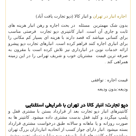
اجاره انبار در تهران
و انبار کالا (دپو تجارت یافت آباد)
بدون شک مهمترین مسئله در بحث اجاره و رهن انبار هزینه های
ثابت و جاری آن است. انبار کانتینری دپو تجارت فرصتی مناسب
برای کسانی میباشد که قصد دارند با هزینه ای بسیار کم مکانی را
برای انباری اجاره کنند فراهم کرده است. انبارهای تجارت دپو پیشرو
ارائه خدمات نوین در انبارداری نیز تلاش کرده است با مقرون به
صرفه ترین قیمت مشتریان خوب و شریف تهرانی را در این زمینه
همراهی کند .
قیمت اجاره : توافقی
ودیعه:بدون ودیعه
دپو تجارت؛ انبار کالا در تهران با شرایطی استثنایی
کانتینرهای انبار دپو تجارت بعد از قرارداد بستن با مشتری قفل و
پلمپ میگردد و کلید قفل بدست مشتری داده میشود. کانتینر ها به
صورت روزانه و یا ماهانه و سالانه طبق درخواست مشتری قرارداد
بسته میشود .انبار دارای جواز کسب از اتحادیه انبارداران بزرگ تهران
میباشدو کلیه کانتینرهای انبار تا سقف سه میلیارد تومان تحت پوشش