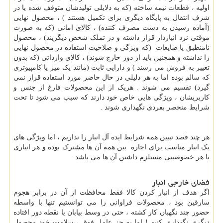
اولیه ، قطعات نیمه ساخته (که به دلایلی تولیدشان متوقف شده یا در
شرف انتقال به پایگاه دیگری برای تکمیل هستند ) ، محصول نهایی
(آماده رسیدن به دست مصرف کننده) ، کالای امانی (که به صورت
موقتی نزد انباردار قرار داشته و در تملک شخص دیگریند) ، محصول
نامنطبق یا ضایعات (که ویژگی و صلاحیت استفاده در محصول نهایی
را نداشته و همچنین باید از دور خارج شوند) ، کالای وارداتی (که بدون
تغییر به فروش می رسند ) و دارایی ثابت (مانند یک میز یا کامپیوتری
که سالم بوده اما به هر دلیلی در حال حاضر مورد استفاده قرار نمی
گیرد) تقسیم می شوند . هریک از این محصولات فارغ از جنس و
کاربریشان ، ویژگی هایی خاص خود دارند که سبب می شود تا تحت
شرایط منحصر بفردی نگهداری شوند .
هر چند قصد تبیین همه شرایط ایده آل انبار را نداریم ، اما ویژگی های
یک انبار مناسب برای اجاره بین همه آن ها مشترک بوده و هر انباری
با هر خصوصیتی مستلزم داشتن آن ها می باشد .
فضای خارجی انبار
اگر هدف از انبار کردن کالا فقط محافظت از آن در برابر هجوم
سارقین بود ، محصولات فراوانی را می توانستیم تنها با واسطه
حضور چند نگهبان کار کشته ، حتی در وسط بیابان یا نقطه دور افتاده
دیگری نگهداری کنیم ! اما به جز عامل فوق ، سلامت خود محصول