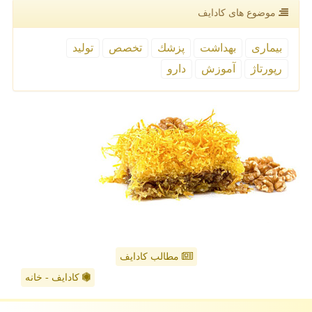
موضوع های كادایف
بیماری
بهداشت
پزشك
تخصص
تولید
رپورتاژ
آموزش
دارو
مطالب کادایف
کادایف - خانه