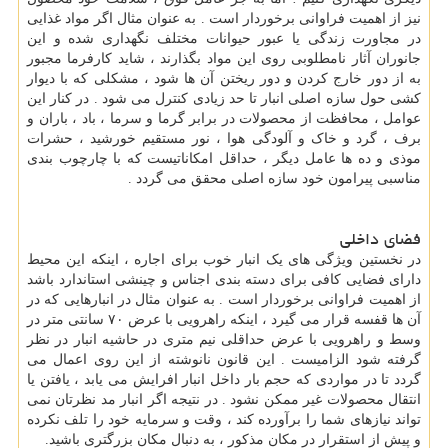
نیز از اهمیت فراوانی برخوردار است . به عنوان مثال اگر مواد غذایی
در مجاورت زندگی یا عبور حیوانات مختلف نگهداری شده و این
جانوران آثار نامطلوبی روی این مواد بگذارند ، شاید کارفرما مجبور
به از دور خارج کردن و دور ریختن آن ها شود ، مشکلی که با دیوار
کشی حول سازه اصلی انبار تا حد زیادی کنترل می شود . در کنار این
عوامل ، محافظت از محصولات در برابر گرما و سرما ، باد ، باران و
برف ، گرد و خاک و آلودگی هوا ، نور مستقیم خورشید ، حشرات
موذی و ده ها عامل دیگر ، حداقل امکاناتیست که با چارچوب بندی
مناسبی پیرامون خود سازه اصلی محقق می گردد .
فضای داخلی
در نخستین ویژگی های یک انبار خوب برای اجاره ، اینکه این محیط
دارای فضایی کافی برای دسته بندی اجناس و چینشی استاندارد باشد
از اهمیت فراوانی برخوردار است . به عنوان مثال در انبارهایی که در
آن ها قفسه قرار می گیرد ، اینکه راهرویی با عرض ۷۰ سانتی متر در
وسط و راهرویی با عرض حداقلی نیم متری در حاشیه انبار در نظر
گرفته شود الزامیست . این قانون نانوشته از این روی اعمال می
گردد تا در مواردی که حجم بار داخل انبار افرایش می یابد ، یافتن یا
انتقال محصولات غیر ممکن نشود . در نتیجه اگر انبار مد نظرتان نمی
تواند نیازهای شما را برآورده کند ، وقت و سرمایه خود را تلف نکرده
و پیش از استقرار در مکان مذکور ، به دنبال مکان بزرگتری باشید.