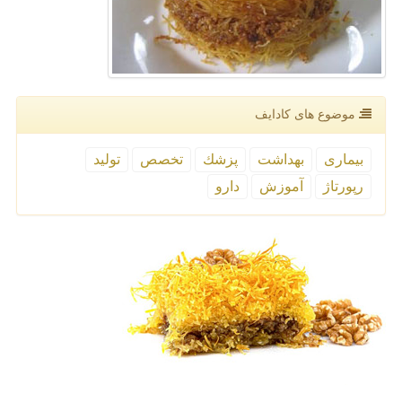
موضوع های كادایف
بیماری
بهداشت
پزشك
تخصص
تولید
رپورتاژ
آموزش
دارو