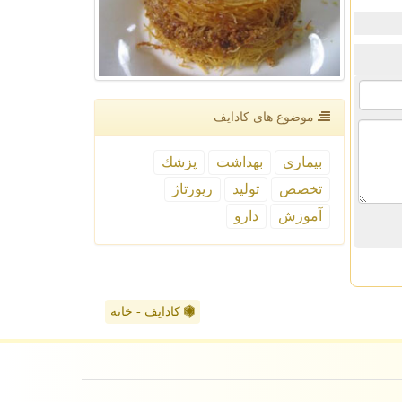
موضوع های كادایف
بیماری
بهداشت
پزشك
تخصص
تولید
رپورتاژ
آموزش
دارو
کادایف - خانه