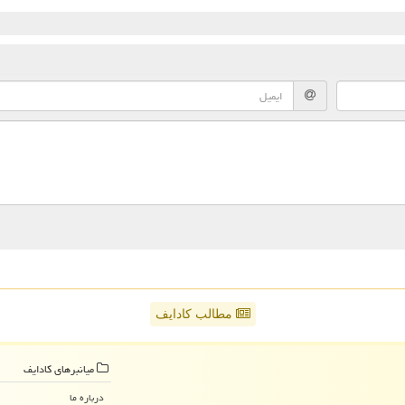
مطالب کادایف
میانبرهای كادایف
درباره ما