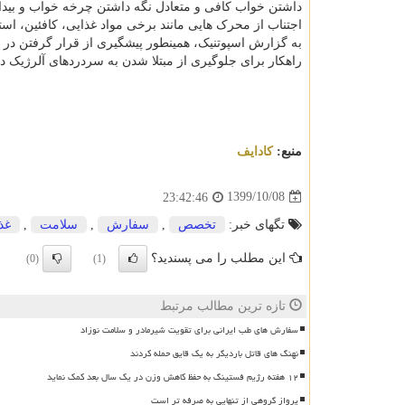
داشتن خواب کافی و متعادل نگه داشتن چرخه خواب و بید
اجتناب از محرک هایی مانند برخی مواد غذایی، کافئین، ا
به گزارش اسپوتنیک، همینطور پیشگیری از قرار گرفتن در 
راهکار برای جلوگیری از مبتلا شدن به سردردهای آلرژیک در 
منبع:
كادایف
1399/10/08
23:42:46
تگهای خبر:
تخصص
,
سفارش
,
سلامت
,
غذ
این مطلب را می پسندید؟
(0)
(1)
تازه ترین مطالب مرتبط
سفارش های طب ایرانی برای تقویت شیرمادر و سلامت نوزاد
نهنگ های قاتل باردیگر به یک قایق حمله کردند
۱۲ هفته رژیم فستینگ به حفظ کاهش وزن در یک سال بعد کمک نماید
پرواز گروهی از تنهایی به صرفه تر است