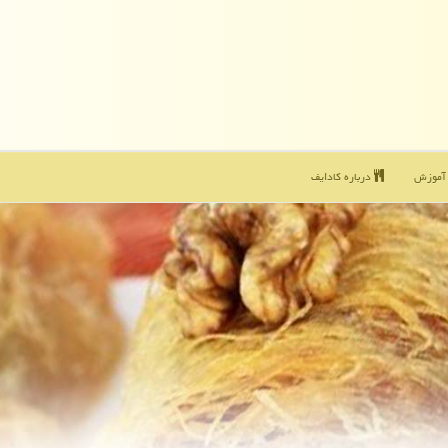
موزش
درباره كادایف