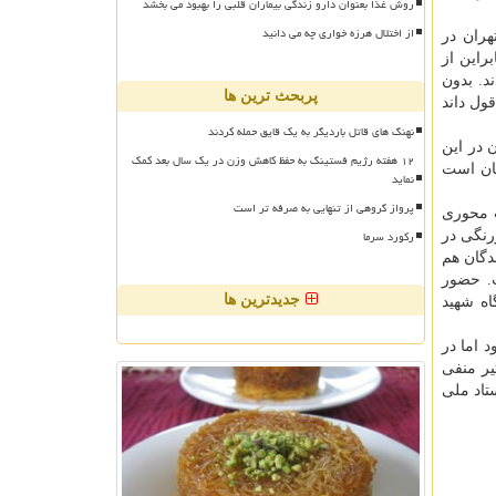
روش غذا بعنوان دارو زندگی بیماران قلبی را بهبود می بخشد
از اختلال هرزه خواری چه می دانید
هران در
راین از
د. بدون
پربحث ترین ها
ول داند
نهنگ های قاتل باردیگر به یک قایق حمله کردند
 در این
۱۲ هفته رژیم فستینگ به حفظ کاهش وزن در یک سال بعد کمک
تان است
نماید
پرواز گروهی از تنهایی به صرفه تر است
ت محوری
رکورد سرما
نگی در
دگان هم
. حضور
جدیدترین ها
اه شهید
 اما در
یر منفی
ن در ستاد ملی