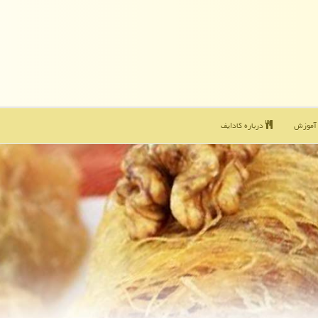
موزش
درباره كادایف