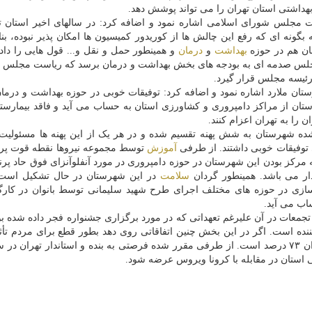
داشتی استان تهران را می تواند پوشش دهد.
 مجلس شورای اسلامی اشاره نمود و اضافه کرد: در سالهای اخیر استان ت
ونه ای که رفع این چالش ها از کوریدور کمیسیون ها امکان پذیر نبوده، بناب
ان هم در حوزه
بهداشت
و
درمان
و همینطور حمل و نقل و... قول هایی را دادن
جلس صدمه ای به بودجه های بخش بهداشت و درمان برسد که ریاست مجلس ق
رئیسه مجلس قرار گیرد.
ان ملارد اشاره نمود و اضافه کرد: توفیقات خوبی در حوزه بهداشت و درمان
ان از مراکز دامپروری و کشاورزی استان به حساب می آید و فاقد بیمارس
را به تهران اعزام کنند.
م شده شهرستان به شش پهنه تقسیم شده و در هر یک از این پهنه ها مسئولی
 توفیقات خوبی داشتند. از طرفی
آموزش
توسط مجموعه نیروها نقطه قوت پرر
 مرکز بودن این شهرستان در حوزه دامپروری در مورد آنفلوآنزای فوق حاد پرن
دار می باشد. همینطور گردان
سلامت
در این شهرستان در حال تشکیل است
ازی در حوزه های مختلف اجرای طرح شهید سلیمانی توسط بانوان در کارگ
اب می آید.
معات در آن علیرغم تعهداتی که در مورد برگزاری جشنواره فجر داده شده بود
نده است. اگر در این بخش چنین اتفاقاتی روی دهد بطور قطع برای مردم تأث
بیشتری دارد. هم اکنون میزان رعایت فاصله گذاری در تهران ۷۳ درصد است. از طرفی مقرر شده فرصتی به بنده و استاندار تهرا
 استان در مقابله با کرونا ویروس عرضه شود.