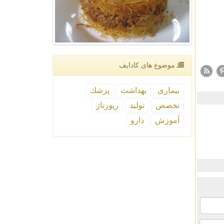
موضوع های كادایف
بیماری
بهداشت
پزشك
تخصص
تولید
رپورتاژ
آموزش
دارو