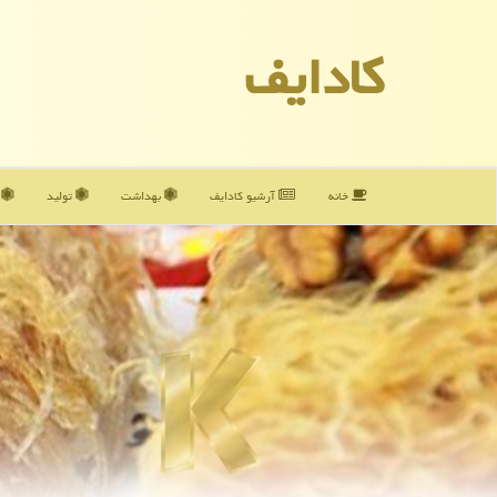
كادایف
خانه
آرشیو كادایف
بهداشت
تولید
آ