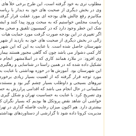
مطلوب تری به خود گرفته است، این طرح برخی خلأ های به
وی در بخش دیگری از صحبت های خود به دیدار با ریاست
مکانیزم رفع چالش های بودجه ای مورد غفلت قرار گرفته بگ
ریاست مجلس خواستیم که به مبحث ورود پیدا کنند و ایش
شک این خطر وجود دارد که در کمیسیون تلفیق و صحن م
اگر تغییری در این بودجه صورت گرفت مورد حمایت هیات 
زالی در بخش دیگری از صحبت های خود به بازدید از شهرست
شهرستان حاصل شده است. با عنایت به این که این شهرست
کار کمی دشوار می باشد چون که گاهی مجبور هستند بیماران 
وی افزود: در ملارد همانند کاری که در اسلامشهر انجا
تشکیل داده شده که در همین راستا در شناسایی و رهگیری
این شهرستان بود. آموزش ها در حوزه بهداشتی با عنایت به
مورد توجه قرار گرفته که از اهمیت بسیار زیادی برخور
نیروهای بسیجی و داوطلب بسیار چشم گیر بود و مستندس
سلیمانی در حال انجام می باشد که اقدامی پرارزش به حس
وی تصریح کرد: با عنایت به حساسیت تهران و شکل گیری تج
حواشی آن شاهد نقض پروتکل ها بودیم که بسیار نگران کن
مدیریت کرونا داده شود تا گزارشی از دستاوردهای بهداشتی