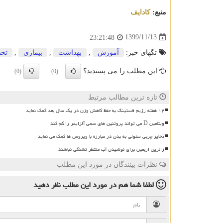
منبع:
كادایف
1399/11/13
23:21:48
تگهای خبر:
آموزش
,
بهداشت
,
بیماری
,
تخ
این مطلب را می پسندید؟
(0)
(0)
تازه ترین مطالب مرتبط
۱۲ هفته رژیم فستینگ به حفظ کاهش وزن در یک سال بعد کمک نماید
ویتامین D می تواند پروتئین های سمی آلزایمر را کم کند
ذخایر چربی سلولی به بدن در مبارزه با ویروس ها کمک می نماید
زائرین اربعین برای نوشیدن آب منتظر تشنگی نباشند
نظرات بینندگان در مورد این مطلب
لطفا شما هم
در مورد این مطلب
نظر دهید