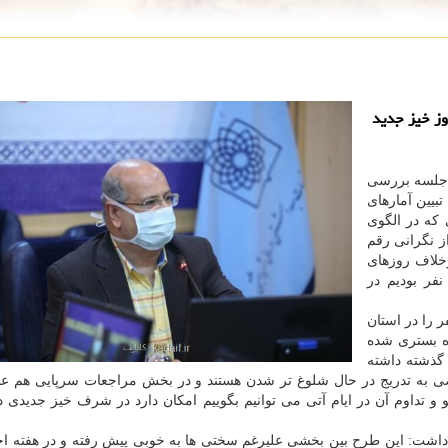
وز خیز جدید
 جلسه بررسی
بیین آمارهای
 تغییراتی که در الگوی
ز نگرانی رقم
خلاف روزهای
شته به رکورد جدیدی رسیدیم و شاهد بستری ۲۱۲۰ نفر بودیم در
 همینطور در بخش عادی بستری ها رکورد ۳۴۲ نفر را در استان
۱ نفر در بخش ویژه بستری شده
وتی های استان ظرف ۲۴ ساعت گذشته داشته
گو و تداوم آن در ایام آتی می توانیم بگوییم امکان دارد در شرف خیز جدیدی د
 داشت: این طرح بین بخشی علیرغم سختی ها به خوبی پیش رفته و در هفته اخ