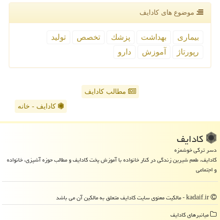
موضوع های كادایف
بیماری
بهداشت
پزشك
تخصص
تولید
رپورتاژ
آموزش
دارو
مطالب کادایف
کادایف - خانه
كادایف
دسر ترکی خوشمزه
کادایف، طعم شیرین زندگی در کنار خانواده با آموزش پخت کادایف و مطالب حوزه آشپزی، خانواده
و اجتماعی
kadaif.ir - مالکیت معنوی سایت كادایف متعلق به مالکین آن می باشد
میانبرهای كادایف