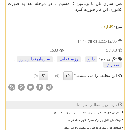
غنی سازی نان با ویتامین D هستیم تا در مرحله بعد به صورت
کشوری این کار صورت گیرد.
منبع:
كادایف
1399/12/06
14:14:28
1533
5
/
0.0
تگهای خبر:
دارو
,
رژیم غذایی
,
سازمان غذا و دارو
,
سفارش
این مطلب را می پسندید؟
(0)
(0)
تازه ترین مطالب مرتبط
سفارش های طب ایرانی برای تقویت شیرمادر و سلامت نوزاد
نهنگ های قاتل باردیگر به یک قایق حمله کردند
هیولای غول پیکری که فیل در دهانش جا می شود