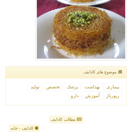
موضوع های كادایف
بیماری
بهداشت
پزشك
تخصص
تولید
رپورتاژ
آموزش
دارو
مطالب کادایف
کادایف - خانه