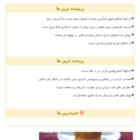
پربیننده ترین ها
ارتباط غذاهای فوق فرآوری شده با احتمال مبتلا شدن به آرتروز زانو
سرعت گرمایش زمین ۵هزار برابر بیش از توان سازگاری گیاه برنج است
روش غذا بعنوان دارو زندگی بیماران قلبی را بهبود می بخشد
از اختلال هرزه خواری چه می دانید
پربحث ترین ها
آیا کولا آشکروفتین گران تر از طلا است؟
هشدار تارتار در رختکن پرسپولیس اخراج بدون تعارف در انتظار فرد خاطی
سفارش های طب ایرانی برای تقویت شیرمادر و سلامت نوزاد
نهنگ های قاتل باردیگر به یک قایق حمله کردند
جدیدترین ها