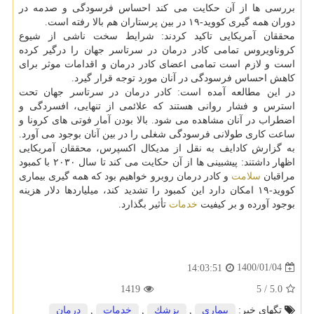
بررسی ها از آن حکایت می کند احساس فرسودگی و صدمه در
دوران همه گیری کووید-۱۹ در بین پرستاران هم بالا رفته است.
محققان آمریکایی تاکید کردند: شرایط سخت ناشی از شیوع
کروناویروس تمامی کادر درمان در سرتاسر جهان را درگیر کرده
است و لازم است تمامی اعضای کادر درمان و اقدامات موثر برای
کاهش احساس فرسودگی در آنان مورد توجه قرار گیرد.
در این مطالعه آمده است: کادر درمان در سرتاسر جهان تحت
استرس و فشار روانی هستند که علائمی از تنهایی، افسردگی و
اضطراب در آنان مشاهده می شود. بالا بودن آمار فوتی های کرونا و
ساعت کاری طولانی فرسودگی شغلی را در بین آنان بوجود می آورد.
به گزارش کادایف به نقل از مدیکال اکسپرس، محققان آمریکایی
اظهار داشتند: پیشبینی ها از آن حکایت می کند تا سال ۲۰۳۰ با کمبود
مراقبان
سلامت
و کادر درمان روبرو خواهیم بود که همه گیری بیماری
کووید-۱۹ امکان دارد این کمبود را تشدید کند، میلیاردها دلار هزینه
بوجود آورده و بر کیفیت
خدمات
تأثیر بگذارد.
1400/01/04
14:03:51
1419
5
/
5.0
تگهای خبر:
بیماری
,
پزشك
,
خدمات
,
درمان