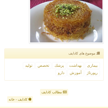
موضوع های كادایف
بیماری
بهداشت
پزشك
تخصص
تولید
رپورتاژ
آموزش
دارو
مطالب کادایف
کادایف - خانه