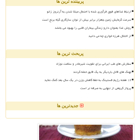
پربیننده ترین ها
ارتباط غذاهای فوق فرآوری شده با احتمال مبتلا شدن به آرتروز زانو
سرعت گرمایش زمین ۵هزار برابر بیش از توان سازگاری گیاه برنج است
روش غذا بعنوان دارو زندگی بیماران قلبی را بهبود می بخشد
از اختلال هرزه خواری چه می دانید
پربحث ترین ها
سفارش های طب ایرانی برای تقویت شیرمادر و سلامت نوزاد
نهنگ های قاتل باردیگر به یک قایق حمله کردند
۱۲ هفته رژیم فستینگ به حفظ کاهش وزن در یک سال بعد کمک نماید
پرواز گروهی از تنهایی به صرفه تر است
جدیدترین ها