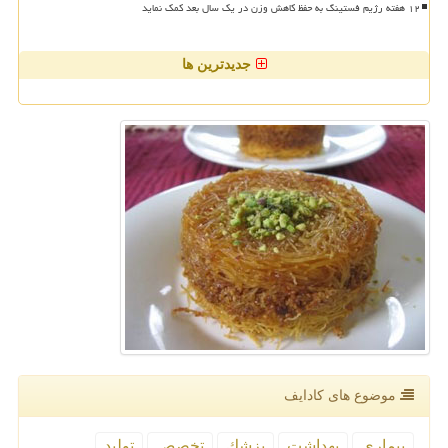
۱۲ هفته رژیم فستینگ به حفظ کاهش وزن در یک سال بعد کمک نماید
جدیدترین ها
موضوع های كادایف
بیماری
بهداشت
پزشك
تخصص
تولید