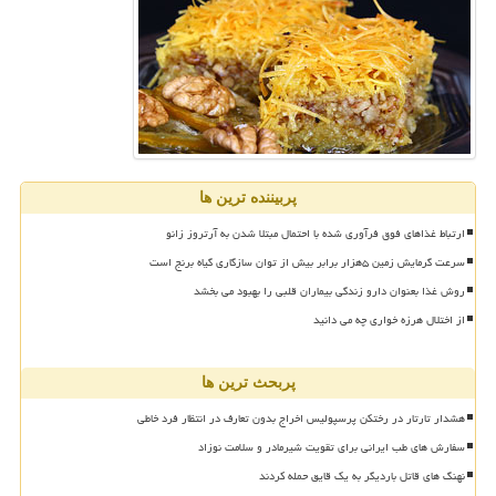
پربیننده ترین ها
ارتباط غذاهای فوق فرآوری شده با احتمال مبتلا شدن به آرتروز زانو
سرعت گرمایش زمین ۵هزار برابر بیش از توان سازگاری گیاه برنج است
روش غذا بعنوان دارو زندگی بیماران قلبی را بهبود می بخشد
از اختلال هرزه خواری چه می دانید
پربحث ترین ها
هشدار تارتار در رختکن پرسپولیس اخراج بدون تعارف در انتظار فرد خاطی
سفارش های طب ایرانی برای تقویت شیرمادر و سلامت نوزاد
نهنگ های قاتل باردیگر به یک قایق حمله کردند