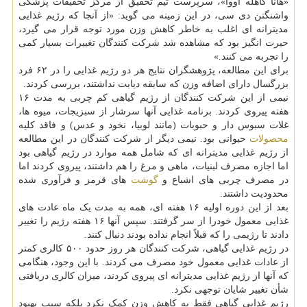
«هانا کاهله اووا»، سرپرست تیم تحقیق از مرکز تحقیقات پزشکی
واشنگتن دی سی، در این زمینه می گوید: «از آنجا که رژیم غذایی
مدیترانه ای اغلب به خاطر کاهش وزن مورد توجه قرار می گیرد،
حیرت انگیز بود که مشاهده شد شرکت کنندگان تغییرات بسیار کمی
را تجربه می کنند.»
برای این مطالعه، پژوهشگران نتایج هر دو رژیم غذایی را در ۶۲ فرد
بزرگسال دارای اضافه وزن که سابقه دیابت نداشتند، بررسی کردند.
نیمی از این شرکت کنندگان از رژیم گیاهی کم چربی به مدت ۱۶
هفته پیروی کردند. برنامه غذایی آنها سرشار از سبزیجات، میوه ها،
غلات سبوس دار و حبوبات (مانند لوبیا، نخود و عدس) و فاقد کلیه
محصولات
حیوانی بود. نیمی دیگر از شرکت کنندگان در این مطالعه
از رژیم غذایی مدیترانه ای که شامل همه موارد در رژیم گیاهی بود
اما اجازه مصرف لبنیات، ماهی و مرغ را هم داشتند، پیروی کردند اما
در مصرف چربی های اشباع و
گوشت
های قرمز و فرآوری شده
محدودیت داشتند.
بعد از این دوره اولیه ۱۶ هفته ای، همه به مدت یک ماه عادت های
غذایی معمول خودرا از سر گرفتند. سپس آنها ۱۶ هفته رژیم را تغییر
دادند تا رژیمی را که قبلاً انجام نداده بودند دنبال کنند.
در رژیم غذایی گیاهی، شرکت کنندگان هر روز حدود ۵۰۰ کالری کمتر
از عادات غذایی معمول خود مصرف می کردند. با این وجود، هنگامی
که آنها از رژیم غذایی مدیترانه ای پیروی کردند، میزان کالری دریافتی
شأن تغییر شایان توجهی نکرد.
رژیم غذایی گیاهی فقط به کاهش وزن کمک نکرد بلکه سبب بهبود