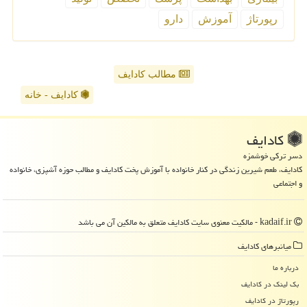
رپورتاژ
آموزش
دارو
مطالب کادایف
کادایف - خانه
كادایف
دسر ترکی خوشمزه
کادایف، طعم شیرین زندگی در کنار خانواده با آموزش پخت کادایف و مطالب حوزه آشپزی، خانواده
و اجتماعی
kadaif.ir - مالکیت معنوی سایت كادایف متعلق به مالکین آن می باشد
میانبرهای كادایف
درباره ما
بک لینک در كادایف
رپورتاژ در كادایف