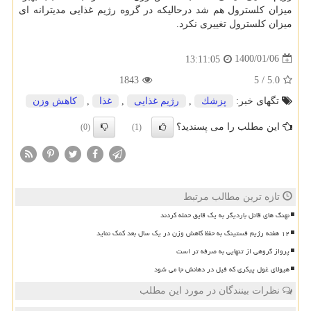
میزان کلسترول هم شد درحالیکه در گروه رژیم غذایی مدیترانه ای
میزان کلسترول تغییری نکرد.
1400/01/06
13:11:05
1843
5
/
5.0
تگهای خبر:
پزشك
,
رژیم غذایی
,
غذا
,
كاهش وزن
این مطلب را می پسندید؟
(0)
(1)
تازه ترین مطالب مرتبط
نهنگ های قاتل باردیگر به یک قایق حمله کردند
۱۲ هفته رژیم فستینگ به حفظ کاهش وزن در یک سال بعد کمک نماید
پرواز گروهی از تنهایی به صرفه تر است
هیولای غول پیکری که فیل در دهانش جا می شود
نظرات بینندگان در مورد این مطلب