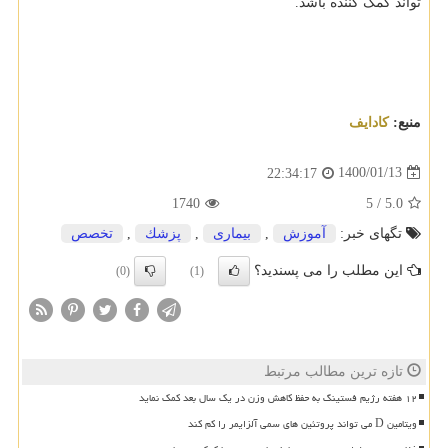
تواند کمک کننده باشد.
منبع:
كادایف
1400/01/13
22:34:17
1740
5
/
5.0
تگهای خبر:
آموزش
,
بیماری
,
پزشك
,
تخصص
این مطلب را می پسندید؟
(0)
(1)
تازه ترین مطالب مرتبط
۱۲ هفته رژیم فستینگ به حفظ کاهش وزن در یک سال بعد کمک نماید
ویتامین D می تواند پروتئین های سمی آلزایمر را کم کند