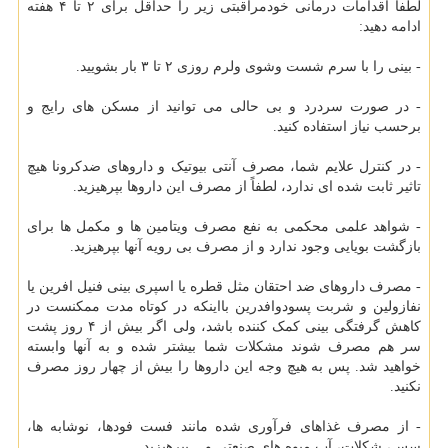
لطفاً اقدامات درمانی خودمراقبتی زیر را حداقل برای ۲ تا ۴ هفته
ادامه دهید:
- بینی را با سرم شست وشوی ولرم روزی ۲ تا ۳ بار بشویید.
- در صورت سردرد و بی حالی می توانید از مسکن های رایج و
برحسب نیاز استفاده کنید.
- در کنترل علایم شما، مصرف آنتی بیوتیک و داروهای ضدکرونا هیچ
تاثیر ثابت شده ای ندارد، لطفاً از مصرف این داروها بپرهیزید.
- شواهد علمی محکمی به نفع مصرف ویتامین ها و مکمل ها برای
بازگشت بویایی وجود ندارد و از مصرف بی رویه آنها بپرهیزید.
- مصرف داروهای ضد احتقان مثل قطره یا اسپری بینی فنیل افرین یا
نفازولین و شربت پسودوافدرین بااینکه در کوتاه مدت ممکنست در
کاهش گرفتگی بینی کمک کننده باشد، ولی اگر بیش از ۴ روز پشت
سر هم مصرف شوند مشکلات شما بیشتر شده و به آنها وابسته
خواهید شد. پس به هیچ وجه این داروها را بیش از چهار روز مصرف
نکنید.
- از مصرف غذاهای فرآوری شده مانند فست فودها، نوشابه ها،
سس، شکلات، آب میوه های صنعتی و... بپرهیزید.