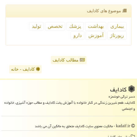
موضوع های كادایف
بیماری
بهداشت
پزشك
تخصص
تولید
رپورتاژ
آموزش
دارو
مطالب کادایف
کادایف - خانه
كادایف
دسر ترکی خوشمزه
کادایف، طعم شیرین زندگی در کنار خانواده با آموزش پخت کادایف و مطالب حوزه آشپزی، خانواده
و اجتماعی
kadaif.ir - مالکیت معنوی سایت كادایف متعلق به مالکین آن می باشد
میانبرهای كادایف