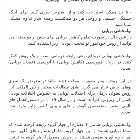
- تا حد ممکن استراحت کنید و از استرس دوری کنید. برای اینکه
خستگی جسمی و روحی هر دو ممکنست زمینه ساز تداوم مشکل
شما شود.
توانبخشی بویایی
در عین حال در صورت تداوم کاهش بویایی برای بیش از دو هفته، می
توانید از روش خودآموز توانبخشی بویایی زیر استفاده کنید:
توانبخشی بویایی درواقع نوعی رایحه درمانی است و یک روش کمک
کننده در
درمان
هیپوسمی (کاهش بویایی) یا آنوسمی (فقدان بویایی)
است.
در این روش بیمار بصورت موقت (چند ماه) در معرض یک سری
بوهای خاص قرار می گیرد. طبق مطالعات معتبر و بین المللی این
روش بعنوان درمان برای اختلالات بویایی به خصوص اختلالات بویایی
ناشی از ویروس کارآمد است و در سال ۲۰۱۹ در دستورالعمل های
بالینی انجمن متخصصین گوش و حلق و بینی کشور ژاپن وارد شده
است.
توانبخشی بویایی شامل ۴ عصاره از چهار گروه رایحه گرفته شده که
منشا بویایی هستند و این چهار گروه شامل عصاره های گلی، میوه
ای، ادویه ای و صمغی هستند. در روش معمول از هر گروه به ترتیب