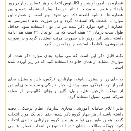
عصاره رز، لیمو، آویشن و اکالیپتوس انتخاب و هر عصاره دوبار در روز
بامداد و عصر، به مدت ۱۰ ثانیه توسط بیمار استشمام شده و بین
عصاره ها ۱۰ ثانیه فاصله داده می شود. بهتر است از عصاره این
موارد با غلظت بالا استفاده گردد و در صورت عدم دسترسی به
عصاره، از خود موارد ذکر شده نیز می توان استفاده نمود. حداقل
طول مدت درمان ۱۲ هفته است که می تواند تا ۳۲ هفته هم ادامه
داشته باشد. این روش باید بصورت مرتب استفاده گردد و در صورت
فراموشی، بلافاصله استشمام بوها صورت گیرد.
نکته قابل ذکر این است که می توانید بجای موارد ذکر شده، از
مواردی مشابه از همان خانواده استفاده کنید که در زیر آورده شده
است:
به جای رز از نسترن، بابونه، بهارنارنج، نرگس، یاس و سنبل، بجای
لیمو از توت فرنگی، موز، پرتقال، خیار، نارنگی و سیب، بجای آویشن
از میخک، دارچین، هل، وانیل، گلپر و بجای اکالیپتوس از نعناع،
سرکه، سیر، منتول استفاده گردد.
بنابر اعلام سامانه آموزشی مجازی سازمان نظام پزشکی، دقت
داشته باشید از هر چهار گروه ذکر شده، حتما باید یک مورد انتخاب
گردد. همین طور می توانید هر ماه گروه چهارتایی جدیدی انتخاب
کنید؛ چونکه مطالعات نشان داده اند، تنوع در انتخاب عصاره ها می