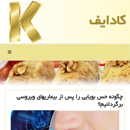
كادایف
منو
چگونه حس بویایی را پس از بیماریهای ویروسی
برگردانیم؟