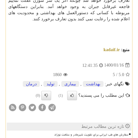
تعارف برخورد خواهد شد چونکه اگر یک سر سوزن غفلت نماییم
فاجعه غیرقابل جبران به وجود خواهد آمد. بنابراین دستگاههای
مربوطه با کسانی که دستورالعمل های بهداشتی و محدودیت های
اعلام شده را رعایت نمی کنند بدون تعارف برخورد کنند.
منبع:
kadaif.ir
1400/01/16
12:41:35
1860
5
/
5.0
تگهای خبر:
بهداشت
,
بیماری
,
تولید
,
درمان
این مطلب را می پسندید؟
(0)
(1)
تازه ترین مطالب مرتبط
سفارش های طب ایرانی برای تقویت شیرمادر و سلامت نوزاد