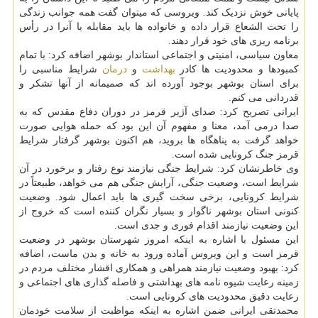
پایانی خوش نزدیک کند. ویروسی که میتوان گفت همه جوانب زندگی
را تحت الشعاع قرار داده و خانواده ها باید مقابله با آنرا در رأس
برنامه ریزی های خود قرار دهند.
معاون سیاسی، امنیتی و اجتماعی استاندار بوشهر اضافه کرد: با تمام
کمبودها و محدودیت ها کادر
بهداشت
و
درمان
شرایط مناسبی را
برای استان بوشهر بوجود آورده اند که صمیمانه از آنها تشکر و
قدردانی می کنم.
ایرانی تصریح کرد: صدای آژیر قرمز در دوران دفاع مقدس که به
صدا درمی آمد، معنا و مفهوم آن این بود که حمله هوایی صورت
خواهد گرفت به پناهگاه ها بروید، هم اکنون بوشهر گرفتار شرایط
قرمز جنگ کرونایی شده است.
وی خاطرنشان کرد: شرایط جنگی نیازمند نوع رفتار و برخورد در آن
شرایط است، وضعیت جنگی، آرایش جنگی هم می خواهد، طبیعتاً در
شرایط کرونایی، برخی سخت گیری ها باید اعمال شود. وضعیت
کنونی استان بوشهر ناگوار و بسیار نگران کننده است که خروج از
این وضعیت نیازمند اقدام فوری و جدی است.
این مسئول با اشاره به اینکه امروز شهرستان بوشهر در وضعیت
قرمز است و این ویروس آماده ورود به خانه و بدن ماست، اضافه
کرد: بهبود وضعیت نیازمند همراهی و همکاری اقشار مختلف مردم در
زمینه رعایت شیوه نامه های بهداشتی و فاصله گذاری های اجتماعی و
رعایت دقیق محدودیت های کرونایی است.
محمدتقی ایرانی ضمن اشاره به اینکه مواظبت از سلامت خودمان