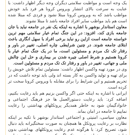
یک وجه است و مواظبت سلامتی دیگران وجه دیگر اظهار داشت: با
عنایت به سرعت بالای انتشار ویروس کرونا هر فرد باید خودش
مواظب باشد که به ویروس کرونا مبتلا نشود و فردی که مبتلا شده
است هم باید مواظب سایر افراد جامعه باشد تا مبتلا نشوند.
معاون استاندار بوشهر با اشاره به اینکه یک نفر در جامعه نباید با جان
جامعه بازی کند، افزود: در این جنگ تمام عیار سلامتی مهم ترین
خواسته جامعه است ازاین رو نباید برخی افراد با سهل انگاری باعث
ابتلای جامعه شوند. در چنین شرایطی چاره اصلی، تغییر در باور و
رفتار تک تک مردم و مسئولین است، ما در یک جنگ تمام عیار با
کرونا هستیم و شرط اصلی چیره شدن بر بیماری و حل این چالش
ملی و جهانی، تغییر در باور و رفتار تک تک مردم و مسئولین است.
وی در مورد تهیه واکسن اظهار داشت: مسئولین تمام تلاش خویش را
برای تهیه و تولید واکسن به کار بسته اند ولی باید توجه داشت که در
تحریم هستیم و این شرایط را برای مقابله با ویروس کرونا سخت تر
کرده است.
ایرانی با اشاره به اینکه حتی اگر واکسن بزنیم هم باید رعایت بکنیم،
اضافه کرد: باید رعایت دستورالعمل ها جز فرهنگ اجتماعی و
خانوادگیمان شود به خاطر همدیگر پروتکلهای بهداشتی را رعایت
نماییم تا جامعه در امان بماند.
معاون سیاسی، امنیتی و اجتماعی استاندار بوشهر با تکیه بر اینکه
نظارت بر رعایت پروتکل ها همچنان به صورت سختگیرانه باید دنبال
شود، تصریح کرد: با هرگونه عدم رعایت پروتکلهای بهداشتی بدون