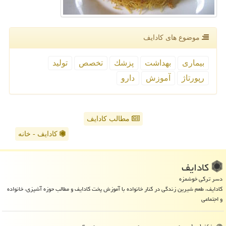
موضوع های كادایف
بیماری
بهداشت
پزشك
تخصص
تولید
رپورتاژ
آموزش
دارو
مطالب کادایف
کادایف - خانه
كادایف
دسر ترکی خوشمزه
کادایف، طعم شیرین زندگی در کنار خانواده با آموزش پخت کادایف و مطالب حوزه آشپزی، خانواده
و اجتماعی