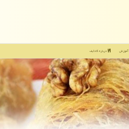
موزش
درباره كادایف