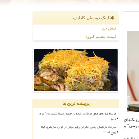
لینک دوستان كادایف
فیش حج
قیمت بیسیم کنوود
پربیننده ترین ها
ارتباط غذاهای فوق فرآوری شده با احتمال مبتلا شدن به آرتروز
زانو
 رعایت پروتکلهای
مومی" و
سرعت گرمایش زمین ۵هزار برابر بیش از توان سازگاری گیاه
برنج است
دبیر قرارگاه عملیاتی مبارزه با کرونا، ایلام و سیستان و بلوچستان را دو استانی بر شمرد که در دوره زمانی ۱۸ تا ۲۵ فروردین ماه ۱۴۰۰، رعایت