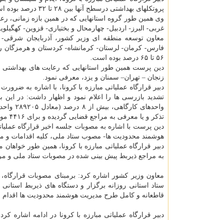
پروتکلهای بهداشتی درسطح آنها بین ۲۸ تا ۳۲ درصد بوده است.
غربی- البرز- اردبیل- چهارمحال و بختیاری- قزوین- کهگیلویه
معاون توسعه منطقه ای وزیر کشور، آذربایجان شرقی-
فارس- کرمان- لرستان- کرمانشاه- کردستان و هرمزگان را
۵۶ تا ۶۵ درصد بوده است.
زنجان – تهران– سمنان و یزد، معرفی نمود.
دبیر قرارگاه عملیاتی مبارزه با کرونا، با اشاره به ضرور
تشدید بازرسی ها را اعلام نمود و اظهار داشت: در این ب
تذکر و یا معرفی به مراجع قضایی گردیده و برای ۴۴۱۶ مورد نیز پلمب صورت گرفته است.
دین پرست با اشاره به مصوبات جلسه اخیر قرارگاه عملیات
هوشمند محدودیت ها- مصوب ستاد ملی، کلیه اقدامات و محد
دبیر قرارگاه عملیاتی مبارزه با کرونا، همین طور خواهان 
به مراجع ذیربط پیش بینی شده در مصوبات ستاد ملی و مر
معاون وزیر کشور اشاره کرد: برمبنای مصوبات قرارگاه
ستاد استانی روزانه برگزار و دستگاه های ذیربط استان
قاطعانه و کامل طرح مدیریت هوشمند محدودیت ها اقدام نم
دبیر قرارگاه عملیاتی مبارزه با کرونا در ادامه اشاره کرد