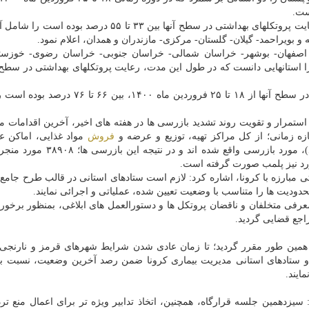
وی همین طور گروه استانهایی که در همین بازه زمانی، رعایت پروتکلهای بهداشتی در سطح آنها بین ۳۳ تا ۵۵ د
 و بویراحمد- گیلان- گلستان- مرکزی- مازندران و همدان، اعلام نمود.
 اصفهان- بوشهر- خراسان شمالی- خراسان جنوبی- خراسان رضوی- خوزستا
 استانهایی دانست که در طول این مدت، رعایت پروتکلهای بهداشتی در سطح آ
دین پرست همین طور استانهایی که رعایت های بهداشتی در سطح آنها از ۱۸ تا ۲۵ فروردین ماه ۰
ت استمرار و تقویت روند تشدید بازرسی ها در هفته های اخیر، آخرین اقدامات م
ازه زمانی؛ از کل مراکز تهیه، توزیع و عرضه و
فروش
مواد غذایی، اماکن ع
واحدهای کارگاهی، بیش از ۸ درصد (معادل ۲۸۹۲۰۵ واحد)، مورد بازرسی واقع شده 
ی مبارزه با کرونا، اشاره کرد: لازم است ستادهای استانی در قالب طرح جامع
ودیت ها را متناسب با وضعیت تعیین شده، عملیاتی و اجرائی نمایند.
معرفی متخلفان و ناقضان پروتکل ها و دستورالعمل های ابلاغی، بمنظور برخورد
اجع قضایی گردید.
، همین طور مقرر گردید؛ تا زمان عادی شدن شرایط شهرهای قرمز و نارنج
ی و ستادهای استانی مدیریت بیماری کرونا ضمن رصد آخرین وضعیت، نسبت ب
ایند.
: سیزدهمین جلسه قرارگاه، همچنین، اتخاذ تدابیر ویژه تر برای اعمال منع تردد