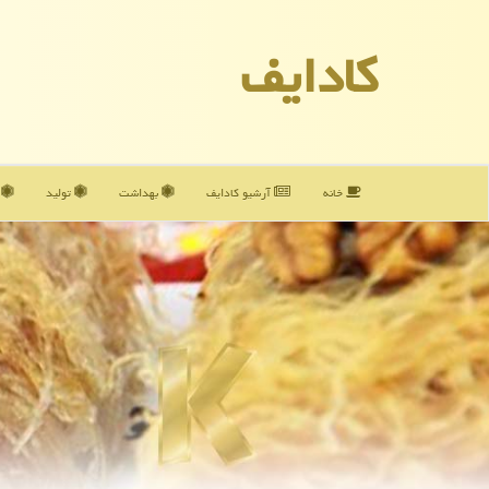
كادایف
خانه
آرشیو كادایف
بهداشت
تولید
آ