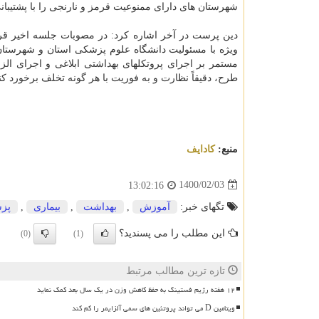
شهرستان های دارای ممنوعیت قرمز و نارنجی را با پشتیبانی
دین پرست در آخر اشاره کرد: در مصوبات جلسه اخیر قرار
ویژه با مسئولیت دانشگاه علوم پزشکی استان و شهرستان
مستمر بر اجرای پروتکلهای بهداشتی ابلاغی و اجرای ال
طرح، دقیقاً نظارت و به فوریت با هر گونه تخلف برخورد کنن
منبع:
كادایف
1400/02/03
13:02:16
تگهای خبر:
آموزش
,
بهداشت
,
بیماری
,
پز
این مطلب را می پسندید؟
(0)
(1)
تازه ترین مطالب مرتبط
۱۲ هفته رژیم فستینگ به حفظ کاهش وزن در یک سال بعد کمک نماید
ویتامین D می تواند پروتئین های سمی آلزایمر را کم کند