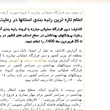
از سوی دبیر قرارگاه عملیاتی مبارزه با كرونا صورت گرفت
اعلام تازه ترین رتبه بندی استانها در رعای
کادایف: دبیر قرارگاه عملیاتی مبارزه با کرونا، رتبه بندی
تا 25 فروردین ماه 1400، را اعلام نمود.
به گزارش کادایف به نقل از ایسنا، بابک دین پرست 
منطقه ای وزیر کشور و دبیر قرارگاه عملیاتی مبارزه با کر
به ارائه گزارش وزارت
بهداشت
،
درمان
و
آموزش
پزشکی
رعایت پروتکلهای بهداشتی در سراسر کشور، در سیز
قرارگاه عملیاتی ستاد ملی مدیریت بیماری کرونا، می
ماه ۱۴۰۰، را معادل ۵۸ درصد اعلام نمود.
دین پرست با یادآوری اینکه، سطح مورد انتظار رعای
بهداشتی در"مراکز ورزشی"، " تالارهای پذیرایی"، " رعای
"رعایت پروتکلهای فاصله گذاری در اماکن عمومی" از فاکت