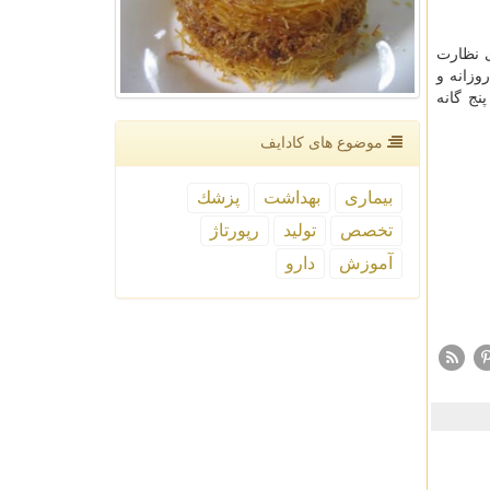
ی نظارت
وزانه و
نج گانه
موضوع های كادایف
بیماری
بهداشت
پزشك
تخصص
تولید
رپورتاژ
آموزش
دارو