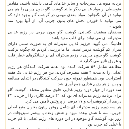
برپایه میوه ها، سبزیجات و سایر غذاهای گیاهی داشته باشید، مقادیر
متوسطی از مواد غذایی دیگر مانند گوشت گاو بدون چربی را هم می
توانید در آن بگنجانید. مواد مغذی مهمی در گوشت گاو وجود دارد که
می توانید با خوردن بخش های بدون چربی آن، از آنها بهره مند
شوید.»
محققان معتقدند گنجاندن گوشت گاو بدون چربی در رژیم غذایی
مدیترانه ای می تواند برای قلب مفید باشد.
فلمینگ می گوید: «رژیم غذایی مدیترانه ای به صورت سنتی دارای
میزان کم گوشت قرمز است. اما ما بررسی کردیم که چگونه ترکیب
گوشت گاو بدون چربی با رژیم مدیترانه ای بر نشانگرهای خطر قلب
و عروق تاثیر می گذارد.»
مطالعه شامل ۵۹ شرکت کننده بود. همه شرکت کنندگان هر رژیم
غذایی را به مدت ۴ هفته مصرف کردند. بین هر رژیم غذایی یک هفته
استراحت بود. همینطور نمونه خون شرکت کنندگان در ابتدای مطالعه
و پس از هر رژیم غذایی جمع آوری شد.
سه دوره از چهار دوره رژیم غذایی حاوی مقادیر مختلف گوشت گاو
برای برنامه رژیم مدیترانه ای بود که ۴۱ درصد کالری را از چربی، ۴۲
درصد از کربوهیدرات و ۱۷ درصد از پروتئین تأمین می کرد.
هر سه دوره رژیم مدیترانه ای شامل روغن زیتون بعنوان منبع اصلی
چربی، سه تا شش وعده میوه و شش وعده یا بیشتر سبزیجات در
روز بود. گوشت گاو موجود در این دوره های رژیم غذایی یا کم چرب
یا خیلی کم چرب بود.