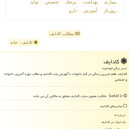
بیماری
بهداشت
پزشك
تخصص
تولید
رپورتاژ
آموزش
دارو
مطالب کادایف
کادایف - خانه
كادایف
دسر ترکی خوشمزه
کادایف، طعم شیرین زندگی در کنار خانواده با آموزش پخت کادایف و مطالب حوزه آشپزی، خانواده
و اجتماعی
kadaif.ir - مالکیت معنوی سایت كادایف متعلق به مالکین آن می باشد
میانبرهای كادایف
درباره ما
بک لینک در كادایف
رپورتاژ در كادایف