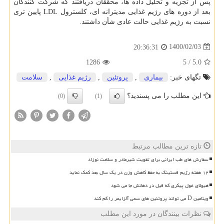
پس از تجزیه و تحلیل داده ها، محققان دریافتند که شرکت کنندگان
بعد از دوره های رژیم غذایی مدیترانه ای، کلسترول LDL پایین تری
نسبت به رژیم غذایی حالت عادی شأن داشتند.
1400/02/03
20:36:31
1286
5
/
5.0
تگهای خبر:
بیماری
,
پروتئین
,
رژیم غذایی
,
سلامت
این مطلب را می پسندید؟
(0)
(1)
تازه ترین مطالب مرتبط
سفارش های طب ایرانی برای تقویت شیرمادر و سلامت نوزاد
۱۲ هفته رژیم فستینگ به حفظ کاهش وزن در یک سال بعد کمک نماید
هیولای غول پیکری که فیل در دهانش جا می شود
ویتامین D می تواند پروتئین های سمی آلزایمر را کم کند
نظرات بینندگان در مورد این مطلب