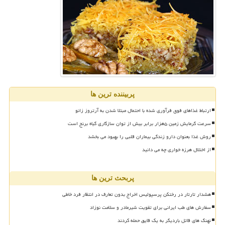
پربیننده ترین ها
ارتباط غذاهای فوق فرآوری شده با احتمال مبتلا شدن به آرتروز زانو
سرعت گرمایش زمین ۵هزار برابر بیش از توان سازگاری گیاه برنج است
روش غذا بعنوان دارو زندگی بیماران قلبی را بهبود می بخشد
از اختلال هرزه خواری چه می دانید
پربحث ترین ها
هشدار تارتار در رختکن پرسپولیس اخراج بدون تعارف در انتظار فرد خاطی
سفارش های طب ایرانی برای تقویت شیرمادر و سلامت نوزاد
نهنگ های قاتل باردیگر به یک قایق حمله کردند