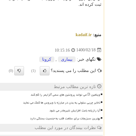
ثبت کرده اند.
منبع:
kadaif.ir
1400/02/18
10:15:16
تگهای خبر:
بیماری
,
كرونا
این مطلب را می پسندید؟
(0)
(1)
تازه ترین مطالب مرتبط
ویتامین D می تواند پروتئین های سمی آلزایمر را کم کند
ذخایر چربی سلولی به بدن در مبارزه با ویروس ها کمک می نماید
آیا رازیانه باعث افزایش شیرمادر می شود
بهترین سبزیجات برای سلامت قلب به جنسیت بستگی دارد
نظرات بینندگان در مورد این مطلب