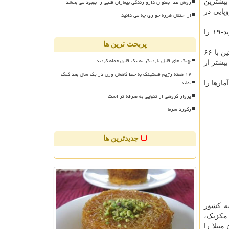
روش غذا بعنوان دارو زندگی بیماران قلبی را بهبود می بخشد
این کشور تابحال بیشترین
ن کشورهای اروپایی در
از اختلال هرزه خواری چه می دانید
همینطور روسیه بیشتر از ۱۱۲ هزار، فرانسه بیشتر از ۱۰۶ هزار و آلمان هم بیشتر از ۸۵ هزار فوتی بر اثر مبتلا شدن به بیماری کووید-۱۹ را
پربحث ترین ها
بعد از این کشورها، اسپانیا با بیشتر از ۷۸ هزار، کلمبیا با بیشتر از ۷۶ هزار، ایران با بیشتر از ۷۴ هزار، لهستان با بیشتر از ۶۹ هزار، آرژانتین با ۶۶
نهنگ های قاتل باردیگر به یک قایق حمله کردند
، اوکراین با بیشتر از ۴۵ هزار و ترکیه با بیشتر از
۱۲ هفته رژیم فستینگ به حفظ کاهش وزن در یک سال بعد کمک
نماید
 بالاترین آمارها را
پرواز گروهی از تنهایی به صرفه تر است
رکورد سرما
جدیدترین ها
ه سه کشور
، مکزیک،
بتلا را