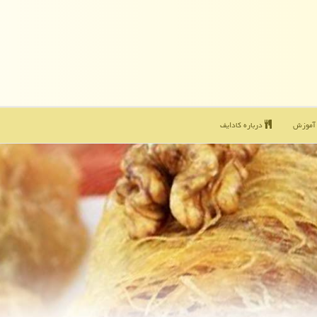
موزش
درباره كادایف