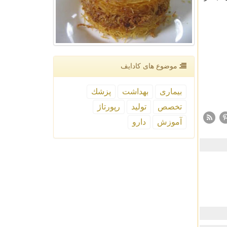
موضوع های كادایف
بیماری
بهداشت
پزشك
تخصص
تولید
رپورتاژ
آموزش
دارو