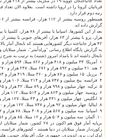
رتبه دوم قرار دارد.
گزارش داده اند.
۴۲ هزار جانباخته دیگر کشورهایی هستند که تابحال آمار بالای مرگ و میر ناشی از کووید-۱۹ را ثبت کرده اند.
تابحال داشته اند تا بامداد امروز (شنبه) به ترتیب به شرح 
۱. آمریکا: ۳۳ میلیون و ۴۱۸ هزار و ۸۲۶ مبتلا، ۵۹۴ هزار و ۹۱۱ قربانی
۲. هند: ۲۱ میلیون و ۸۹۲ هزار و ۶۷۶ مبتلا، ۲۳۸ هزار و ۲۷۰ قربانی
۳. برزیل: ۱۵ میلیون و ۸۷ هزار و ۳۶۰ مبتلا، ۴۱۹ هزار و ۳۹۳ قربانی
۴. فرانسه: پنج میلیون و ۷۴۷ هزار و ۲۱۴ مبتلا، ۱۰۶ هزار و ۱۰۱ قربانی
۵. ترکیه: چهار میلیون و ۹۹۸ هزار و ۸۹ مبتلا، ۴۲ هزار و ۴۶۵ قربانی
۶. روسیه: چهار میلیون و ۸۶۳ هزار و ۵۱۴ مبتلا، ۱۱۲ هزار و ۶۲۲ قربانی
۷. انگلیس: چهار میلیون و ۴۳۱ هزار و ۴۳ مبتلا، ۱۲۷ هزار و ۵۹۸ قربانی
۸. ایتالیا: چهار میلیون و ۹۲ هزار و ۷۴۷ مبتلا، ۱۲۲ هزار و ۴۷۰ قربانی
۹. اسپانیا: سه میلیون و ۵۶۷ هزار و ۴۰۸ مبتلا، ۷۸ هزار و ۷۹۲ قربانی
۱۰. آلمان: سه میلیون و ۵۰۴ هزار و ۱۲ مبتلا، ۸۵ هزار و ۵۶ قربانی
برپایه آمار فوق هم اکنون در ۸
رکورددار شمار مبتلایان در دنیا هستند - کشورهای فرانسه، تر
اوکراین، پرو، اندونزی، جمهوری چک، آفریقای جنوبی، هلند، 