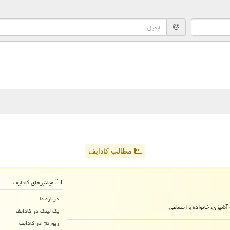
مطالب کادایف
میانبرهای كادایف
درباره ما
آشپزی، خانواده و اجتماعی
بک لینک در كادایف
رپورتاژ در كادایف