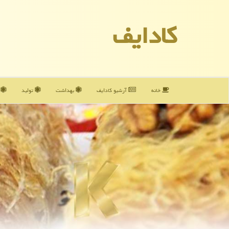
كادایف
خانه
آرشیو كادایف
بهداشت
تولید
آ