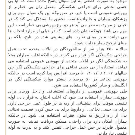
موجود به صورت قطعی به این سؤال پاسخ نداده است که آیا بی
حسی نخاعی برای جراحی شکستگی مفصل ران بی خطرتر از
بیهوشی عمومی است یا خیر، در صورتیکه این یک سوال مهم برای
پزشکان، بیماران و خانواده هاست. تحقیق ما استدلال می کند که در
خیلی از موارد، به نظر می آید هر دو نوع بیهوشی بی خطر است. این
مهم می باشد چونکه نشان داده است که در خیلی از موارد انتخاب ها
می توانند نه بر مبنای تفاوت های پیشبینی شده در نتایج، بلکه بر
مبنای ترجیح بیمار هدایت شوند.
سالانه ۲۵۰ هزار نفر از سالخوردگان در ایالات متحده تحت عمل
جراحی شکستگی لگن قرار می گیرند. در حالیکه اغلب بیماران مبتلا
به شکستگی لگن در ایالات متحده از بیهوشی عمومی استفاده می
نمایند، استفاده از بی حسی نخاعی برای جراحی شکستگی لگن بین
سالهای ۲۰۰۷ تا ۲۰۱۷، ۵۰ درصد افزایش پیدا کرده است در حالیکه
بیهوشی نخاعی در ۵۰ درصد یا بیشتر موارد شکستگی لگن در
انگلستان و سایر کشورها استفاده می شود.
طی بیهوشی عمومی، از داروهای استنشاقی و داخل وریدی برای
بیهوشی بیماران استفاده می شود که اغلب احتیاج به قرار دادن لوله
تنفسی موقت برای پشتیبانی از ریه ها در طول عمل جراحی دارد.
برای بی حسی نخاعی، از داروها برای بی حس کردن قسمت تحتانی
بدن از راه تزریق به ستون فقرات استفاده می شود. در حالیکه
بیماران امکان دارد برای راحتی، مسکن دریافت نمایند، به صورت
معمول قادرند در حین عمل جراحی تنفس کنند و به ندرت به لوله
تنفسی نیاز دارند.