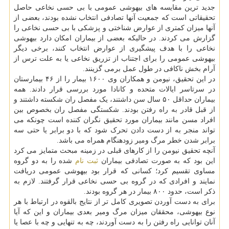
جدید ترین مقایسه های بیهوشی عمومی با بی حسی نخاعی حاصل
تحقیقاتی است که جمعیت آنها تصادفی انتخاب نشده بودند، بعضی از
آنها میزان کمتری از عوارض شناختی و پزشکی با بی حسی نخاعی را
گزارش می کردند. در حالیکه بعضی از بیماران امکان دارد بیهوشی
نخاعی را با هدف پیشگیری از عوارض انتخاب کنند، برخی دیگر
بیهوشی عمومی را برای اجتناب از تزریق نخاعی یا به علت ترس از
آرام بخش ناکافی در طول عمل برمی گزینند.
در این تحقیق، نیومن و همکاران وی ۱۶۰۰ بیمار را از ۴۶ بیمارستان
در سرتاسر ایالات متحده و کانادا مورد بررسی قرار دادند. همه
بیماران حداقل ۵۰ سال سن داشتند، یک مفصل ران شکسته داشتند و
از قبل قادر به راه رفتن بودند. شکستگی مفصل ران بخصوص بین
افراد مسن مانند بیماران مورد تحقیق نگران کننده است چونکه می
تواند منجر به از دست دادن تحرک شود که با دو برابر یا حتی سه
برابر شدن خطر مرگ ومیر زودهنگام همراه می باشد.
آنچه تحقیق نیومن را از کارهای قبلی در زمینه مبحث متمایز می کرد
این بود که به صورت تصادفی بیماران
ثبت نام
شده را به دو گروه
مساوی تقسیم کرد؛ کسانی که قرار بود بیهوشی عمومی دریافت
نمایند و افرادی که در گروه بی حسی نخاعی قرار گرفتند. لازم به
ذکر است، حدود ۸۰۰ بیمار در هر گروه بودند.
برای به دست آوردن تصویری کامل تر از نتایج بالقوه در ارتباط با هر
نوع بیهوشی، محققان میزان مرگ ومیر بعدی بیماران و این که آیا
آنان توانایی راه رفتن را به دست آوردند، چه به تنهایی و چه با عصا یا