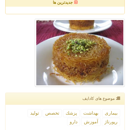
جدیدترین ها
موضوع های كادایف
بیماری
بهداشت
پزشك
تخصص
تولید
رپورتاژ
آموزش
دارو