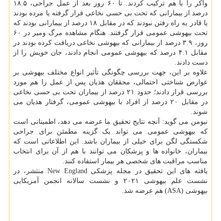
واکر را با هم ترکیب کردند. تا ۶۰ روز بعد از عمل جراحی، ۱۸.۵
درصد از بیمارانی که تحت بی حسی نخاعی قرار گرفته یا مرده بودند
یا قادر به راه رفتن نبودند که در مقابل ۱۸ درصد از بیمارانی بودند که
تحت بیهوشی عمومی قرار گرفتند. هنگام مشاهده مرگ ومیر در ۶۰
روز، ۳.۹ درصد از بیمارانی که بیهوشی نخاعی دریافت کرده بودند در
مقابل ۴.۱ درصد که بیهوشی عمومی انجام دادند، جان خویش را از
دست دادند.
علاوه بر این، جهت بررسی چگونگی تأثیر انواع مختلف بیهوشی بر
عوارض شناختی احتمالی، محققان هذیان پس از عمل را هم مورد
بررسی قرار دادند؛ حدود ۲۱ درصد از بیماران تحت بی حسی نخاعی
در مقابل ۲۰ درصد از افراد با بیهوشی عمومی، گرفتار هذیان می
شوند.
نیومن می گوید: آنچه نتایج تحقیق ما عرضه می دهد، اطمینانی است
که بیهوشی عمومی می تواند یک گزینه مطمئن برای جراحی
شکستگی لگن برای خیلی از بیماران باشد. این اطلاعاتی است که
بیماران، خانواده ها و پزشکان می توانند با هم از آن برای انتخاب
مناسب مراقبت های شخصی هر بیمار استفاده کنند.
یافته های این تحقیق در مجله پزشکی New England منتشر، در
نشست علم بیهوشی ۲۰۲۱ و نشست سالانه انجمن آمریکایی
بیهوشی (ASA) هم عرضه شد.