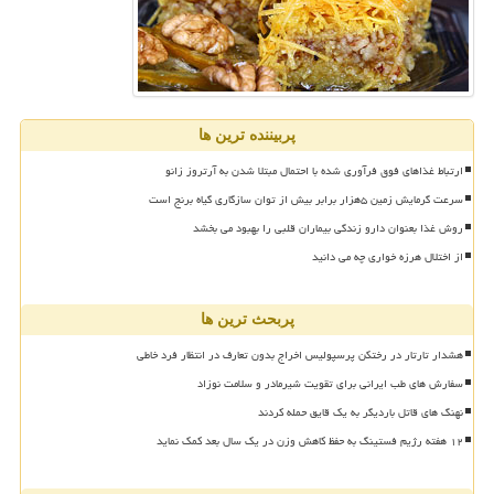
پربیننده ترین ها
ارتباط غذاهای فوق فرآوری شده با احتمال مبتلا شدن به آرتروز زانو
سرعت گرمایش زمین ۵هزار برابر بیش از توان سازگاری گیاه برنج است
روش غذا بعنوان دارو زندگی بیماران قلبی را بهبود می بخشد
از اختلال هرزه خواری چه می دانید
پربحث ترین ها
هشدار تارتار در رختکن پرسپولیس اخراج بدون تعارف در انتظار فرد خاطی
سفارش های طب ایرانی برای تقویت شیرمادر و سلامت نوزاد
نهنگ های قاتل باردیگر به یک قایق حمله کردند
۱۲ هفته رژیم فستینگ به حفظ کاهش وزن در یک سال بعد کمک نماید