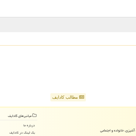
مطالب کادایف
میانبرهای كادایف
درباره ما
آشپزی، خانواده و اجتماعی
بک لینک در كادایف