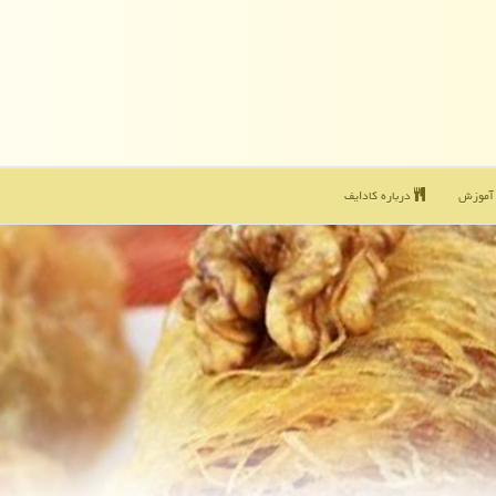
موزش
درباره كادایف