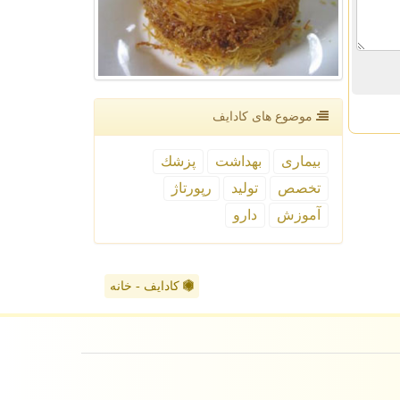
موضوع های كادایف
بیماری
بهداشت
پزشك
تخصص
تولید
رپورتاژ
آموزش
دارو
کادایف - خانه