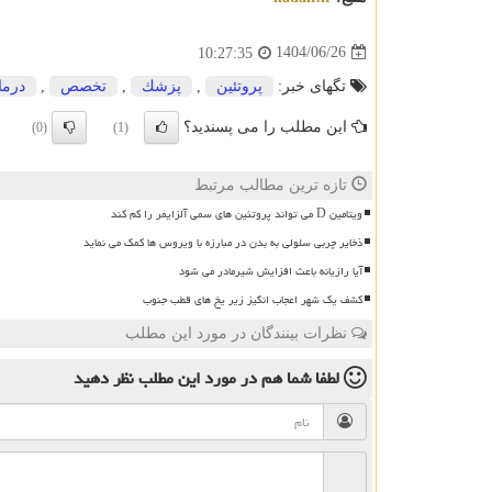
1404/06/26
10:27:35
تگهای خبر:
پروتئین
,
پزشك
,
تخصص
,
درما
این مطلب را می پسندید؟
(0)
(1)
تازه ترین مطالب مرتبط
ویتامین D می تواند پروتئین های سمی آلزایمر را کم کند
ذخایر چربی سلولی به بدن در مبارزه با ویروس ها کمک می نماید
آیا رازیانه باعث افزایش شیرمادر می شود
کشف یک شهر اعجاب انگیز زیر یخ های قطب جنوب
نظرات بینندگان در مورد این مطلب
لطفا شما هم
در مورد این مطلب
نظر دهید