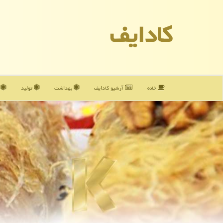
كادایف
خانه
آرشیو كادایف
بهداشت
تولید
آ