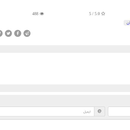
488
5
/
5.0
ن