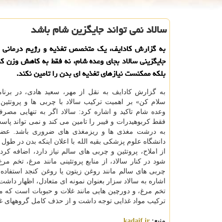
سالاد نمی تواند جایگزین شام باشد
به گزارش کادایف، یک متخصص تغذیه و رژیم درمانی ا
جایگزینی سالاد بجای وعده شام، نه فقط به کاهش وزن ک
بلکه ممکنست نیازهای تغذیه ای بدن را تامین نکند.
به گزارش کادایف به نقل از مهر، سعید هادی، در برنام
سلام کن» بر اهمیت ترکیب سالاد با چربی ها و پروتئین
وعده شام تاکید و اشاره کرد: سالاد اگر به تنهایی مصر
فقط کربوهیدرات و فیبر را تامین می کند و نمی تواند پاسخ
به درشت مغذی ها و ریزمغذی های ضروری باشد. عضو
دانشگاه علوم پزشکی بقیه الله با اعلان اینکه بدن در طول 
از املاح، پروتئین و چربی های سالم نیاز دارد، اضافه کرد
شود در کنار سالاد، از منابع پروتئینی مانند مرغ، تخم مرغ
چربی های سالم مانند روغن زیتون یا روغن کنجد استفاده گ
اشاره به سالاد سزار بعنوان نمونه ای متعادل، اظهار داشت:
تخم مرغ، و دورچین هایی مانند غلات و حبوبات است که می
ترکیب مواد غذایی توجه داشت و از حذف کامل گروههای غذ
منبع:
kadaif.ir