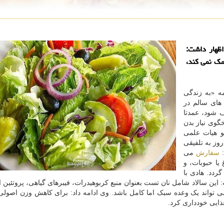
ظهار داشت:
مک نمی کند،
ه «به زندگی
 های سالم در
ف شود، عمدتا
گوی نیاز بدن
 هیات علمی
روز به تلفیقی
:
سفارش
می
 یا حبوبات، و
ردد. هادی با
 این سالاد شامل نان تست بعنوان منبع کربوهیدرات، فیبرهای گیاهی، پروتئین از
 تواند یک وعده سبک اما کامل باشد. وی ادامه داد: برای کاهش وزن اصولی، 
ایی خودداری کرد.