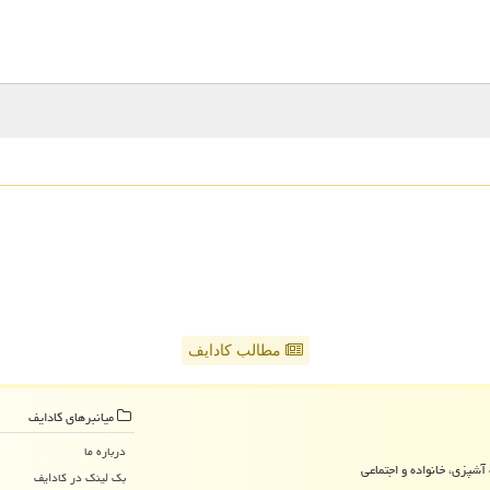
مطالب کادایف
میانبرهای كادایف
درباره ما
آشپزی، خانواده و اجتماعی
بک لینک در كادایف