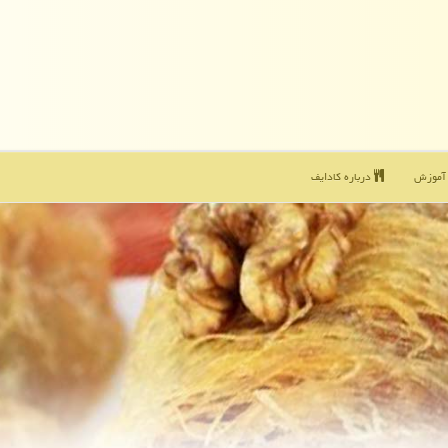
موزش
درباره كادایف