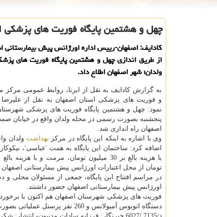
چهل و هشتمین پایگاه فوریت های پزشكی ا
كادایف: اصفهان-رییس اداره اورژانس پیش بیمارستانی ا
از طریق اندازی چهل و هشتمین پایگاه فوریت های پزشك
ولدان؛ شهر اصفهان اطلاع داد.
به گزارش كادایف به نقل از ایرنا، روابط عمومی مركز 
و فوریت های پزشكی استان اصفهان به نقل از علیرضا 
نمود: چهل و هشتمین پایگاه فوریت های پزشكی شهرستان
پنجشنبه بصورت رسمی در محله ولدان واقع در خیابان صم
اصفهان راه اندازی شد.
وی با اشاره به اینكه این پایگاه در مركز
بهداشت
ولدان وا
اضافه كرد: ساختمان این پایگاه به همت 'عباسی'، نیكوكا
تومان از محل اعتبارات اورژانس پیش بیمارستانی اصفهان 
در مراسم افتتاح این پایگاه، جمعی از مسئولان محلی و د
اورژانس پیش بیمارستانی اصفهان حضور داشتند.
دستگاه اتوبوس آمبولانس و 260 نفر پرسنل عملیاتی بصورت شبانه روزی در حال عرضه خدمات به مصدومان و بیماران اورژانسی است.
د/7135 /6027 خبرنگار: فرزانه سادات مدنیون- انتشار: شكراللهی