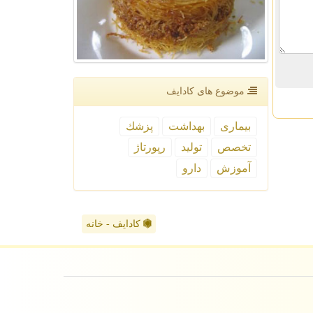
موضوع های كادایف
بیماری
بهداشت
پزشك
تخصص
تولید
رپورتاژ
آموزش
دارو
کادایف - خانه