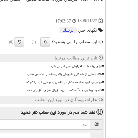
1396/11/27
17:03:37
تگهای خبر:
پزشك
این مطلب را می پسندید؟
(0)
(1)
تازه ترین مطالب مرتبط
آیا رازیانه باعث افزایش شیرمادر می شود
ناگفته هایی از ماندگاری شیرهای پاکتی هشدار متخصص تغذیه
نوشیدن قهوه ممکنست خطر مبتلاشدن به بیماری کبد را کم کند
کمبود ویتامین B۱۲ ممکنست روند زوال مغز را افزایش دهد
نظرات بینندگان در مورد این مطلب
لطفا شما هم
در مورد این مطلب
نظر دهید