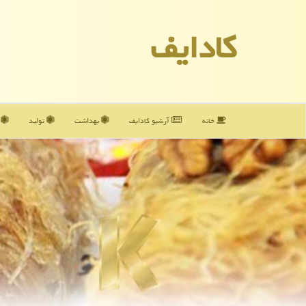
كادایف
خانه
آرشیو كادایف
بهداشت
تولید
آ