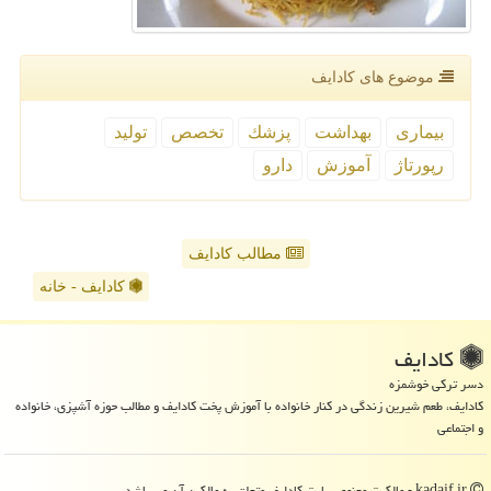
موضوع های كادایف
بیماری
بهداشت
پزشك
تخصص
تولید
رپورتاژ
آموزش
دارو
مطالب کادایف
کادایف - خانه
كادایف
دسر ترکی خوشمزه
کادایف، طعم شیرین زندگی در کنار خانواده با آموزش پخت کادایف و مطالب حوزه آشپزی، خانواده
و اجتماعی
kadaif.ir - مالکیت معنوی سایت كادایف متعلق به مالکین آن می باشد