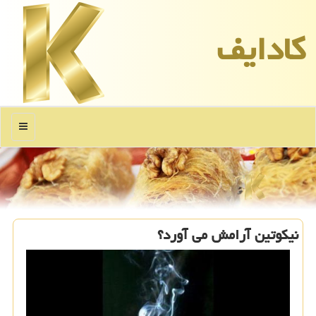
كادایف
منو
نیكوتین آرامش می آورد؟