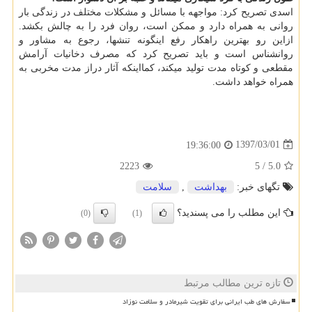
اسدی تصریح كرد: مواجهه با مسائل و مشكلات مختلف در زندگی بار
روانی به همراه دارد و ممكن است، روان فرد را به چالش بكشد.
ازاین رو بهترین راهكار رفع اینگونه تنشها، رجوع به مشاور و
روانشناس است و باید تصریح كرد كه مصرف دخانیات آرامش
مقطعی و كوتاه مدت تولید میكند، كمااینكه آثار دراز مدت مخربی به
همراه خواهد داشت.
1397/03/01
19:36:00
2223
5
/
5.0
تگهای خبر:
بهداشت
,
سلامت
این مطلب را می پسندید؟
(0)
(1)
تازه ترین مطالب مرتبط
سفارش های طب ایرانی برای تقویت شیرمادر و سلامت نوزاد