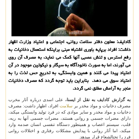
كادایف: معاون دفتر سلامت روانی، اجتماعی و اعتیاد وزارت اظهار
داشت: افراد برپایه باوری اشتباه مبنی براینكه استعمال دخانیات به
رفع استرس و تنش عصبی آنها كمك می نماید، به مصرف آن روی
می آورند، اما به صورت ناخودآگاه به سیگار و نیكوتین موجود در آن
اعتیاد پیدا می كنند و همین وابستگی، به تدریج حس لذت را به
اعتیاد سوق می دهد. بنابراین باید توجه گردد كه مصرف دخانیات
منجر به آرامش مطلق نمی گردد.
به گزارش كادایف به نقل از ایسنا،
علی اسدی درباره آثار مخرب
مصرف دخانیات و مواد مخدر بر
سلامت
افراد، اظهار داشت: مصرف
دخانیات و مواد مخدر و سایر موادی كه در فرد تولید وابستگی میكند،
دارای مضرات جسمی و روانی هستند، مضرات جسمی آنها به ریه،
قلب، سیستم اعصاب و همینطور دستگاه تنفسی انسان صدمه وارد
میكند، اما آثار روانی با پیدایش مشكلات رفتاری و اختلالات روانی
فرد را تحتالشعاع قرار میدهد.