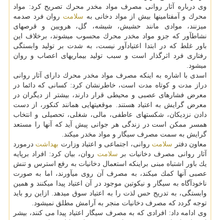
وی درباره آثار روانی مصرف مواد مخدر محرك تصریح كرد: مواد
محرك و آمفتامینها بیش از مواد دخانی به
سلامت
روان فرد صدمه
میزنند، موادی مانند حشیش، شیشه، گل، هرویین و قرصهای
نشاطآور كه جزو مواد مخدر محرك محسوب میشوند، برخلاف این
باور غلط كه در ابتدا اعتیادآور نیست، به شدت بر تولید وابستگی
رفتاری فرد اثرگذار است و سبب تولید بیماریهای اعصاب و روان
میشود.
اسدی با اشاره به اینكه مصرف مواد مخدر محرك دارای آثار روانی
دراز مدت و كوتاه مدت است، خاطرنشان كرد: كسانی كه دائما در
معرض فشارهای عصبی و محیطی قرار دارند، بیشتر از دیگران در
معرض گرایش به اعتیاد هستند. موقعیتهایی همانند كنكور، از دست
دادن نزدیكان، شكستهای عاطفی، مالی، شغلی، تحصیلی و انتخاب
همسر ممكن است در زندگی هر جوانی پیش آید كه آنها را مستعد
گرایش به سمت مصرف سیگار و مواد مخدر میكند.
معاون دفتر
سلامت
روانی، اجتماعی و اعتیاد وزارت
بهداشت
درمورد
آثار روانی مصرف دخانیات بر
سلامت
روان، بیان كرد: افراد برپایه
یك باور اشتباه مبنی براینكه استعمال دخانیات به رفع استرس و تنش
عصبی آنها كمك میكند، به مصرف آن روی میآورند، اما به صورت
ناخودآگاه به سیگار و نیكوتین موجود در آن اعتیاد پیدا میكنند و همین
وابستگی، به تدریج حس لذت را به اعتیاد سوق میدهد. ازاین رو باید
توجه گردد كه مصرف دخانیات منجر به آرامش مطلق نمیشود.
وی ادامه داد: افرادی كه به مصرف سیگار اعتیاد پیدا می كنند، بیشر