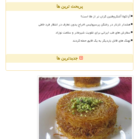
پربحث ترین ها
آیا کولا آشکروفتین گران تر از طلا است؟
هشدار تارتار در رختکن پرسپولیس اخراج بدون تعارف در انتظار فرد خاطی
سفارش های طب ایرانی برای تقویت شیرمادر و سلامت نوزاد
نهنگ های قاتل باردیگر به یک قایق حمله کردند
جدیدترین ها