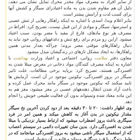
از سایر افراد به مصرف مواد مخدر محرك تمایل نشان می دهند،
دلیل آن هم مقاوم شدن بدن به ماده اعتیادزای سیگار و كشش آنها
برای كسب لذت و آرامش بیشتر است.
بنابر اعلام وبدا، اسدی با اشاره به اینكه راهكار رهایی از تنش عصبی
و استرسها، سیگار و موادی از این قبیل نیست، تصریح كرد: افراط در
مصرف هر نوع مادهای، فارغ از مفید یا مضر بودن، سبب اعتیاد
میشود. ازاین رو مردم برای رفع تنش و دغدغههای روانی خود نباید به
دنبال راهكارهای موقتی مضر بروند؛ چراكه بعداز مدتی همین
راهكارها، به ایجاد مشكل تازهای در زندگیشان مبدل میشود.
معاون دفتر
سلامت
روانی، اجتماعی و اعتیاد وزارت
بهداشت
با
اشاره به اینكه مصرف كنندگان مواد دخانی در معرض مبتلا شدن به
افسردگی هستند، تصریح كرد: برپایه برخی مطالعات، علت تاثیر
سیگار در بروز افسردگی، نیكوتین موجود در آن است. آزمایش ها
تایید میكنند كه نیكوتین موجود در سیگار مانند محرك عمل كرده و
باعث آزاد شدن انتقال دهندههای عصبی در مغز میشود، مغز هم به
این ماده معتاد شده ونمیتواند بدون آن فعالیت طبیعی خویش را انجام
دهد.
وی اظهار داشت: ۲۰ تا ۳۰ دقیقه بعد از دود كردن آخرین نخ سیگار
مقدار نیكوتین در بدن آغاز به كاهش میكند و همین امر در فرد
سیگاری باعث بروز اضطراب میشود كه ارتباط بسیار نزدیكی با مبتلا
شدن به افسردگی دارد. بدین سان تغییرات دائمی در سیستم اعصاب
كه از استعمال سیگار ناشی میشود به بروز افسردگی میانجامد كه در
طول زندگی با فرد سیگاری میماند و غلبه بر آن دشوار است.