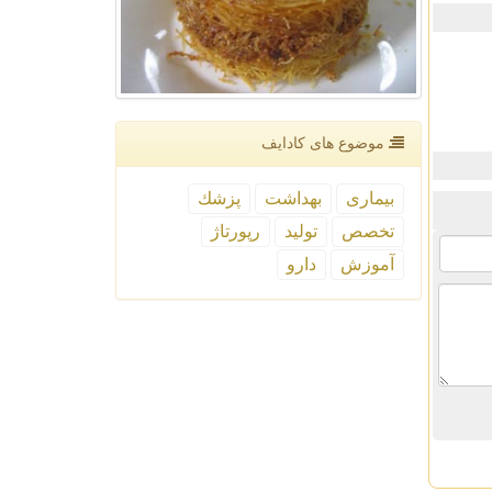
موضوع های كادایف
بیماری
بهداشت
پزشك
تخصص
تولید
رپورتاژ
آموزش
دارو