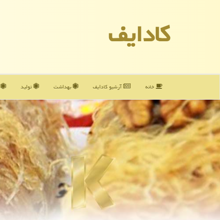
كادایف
خانه
آرشیو كادایف
بهداشت
تولید
آ