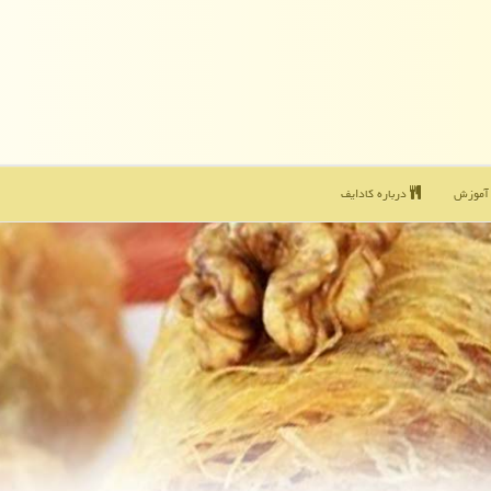
موزش
درباره كادایف