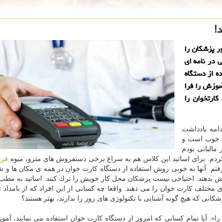
!
ر پزشكان را
 در نامه ای
ه از دستگاه
آموزش را فرا
كارتخوان را
دامه یادداشت
وب است و
مالیاتی بودم
ردم. برای اساتید این كلاس هم به سراغ برخی دستفروش های مترو، میوه
فر
تم. آنها به خوبی روش استفاده از دستگاه كارت خوان در همه ی مكان ها و ش
زش بدهند. احتیاجی نیست پزشكان محل كار خویش را ترك كنند. اساتید به مطب 
 مختلف كارت خوان را می دهند. واقعا چه كسانی از این افراد كه از بامداد ت
انی كه هیچ گونه آشنایی با تكنولوژی های روز را ندارند، بهتر هستند؟
. آیا تمام كسانی كه امروز از دستگاه كارت خوان استفاده می نمایند، آمو