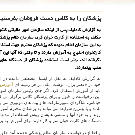
پزشكان را به كلاس دست فروشان بفرستید
به گزارش كادایف پس از اینكه سازمان امور مالیاتی كشو
مكلف به استفاده از كارت خوان كرد، سازمان نظام پزشكی
به این سازمان اعلام نموده كه پزشكان محترم جهت استفاد
كارتخوان احتیاج به آموزش دارند و تا وقتی كه آنها این 
نگرفته اند، بهتر است استفاده پزشكان از دستگاه های 
عقب بیندازند.
به گزارش كادایف به نقل از ایسنا، مصطفی داننده در ا
خود در «عصرایران» نوشت: بله، در هر زمینه ای
آموزش
خ
باید از آموزش استقبال كرد. اگر جای رئیس سازمان امور 
این درخواست را قبول و برای پزشكان كلاس برگزار می ك
خیابانی، شاگردان سوپرماركت ها و پیك های موتوری می رف
بلدند و با بهترین شرایط می توانند به پزشكان محترم آمو
روند و به خود آنها و منشی هایشان روش استفاده از مدلهای
دستگاه های كارت خوان سر و كار دارند برای آموزش به پزشك
واقعا از درخواست سازمان نظام پزشكی «خنده آمد خلق را»