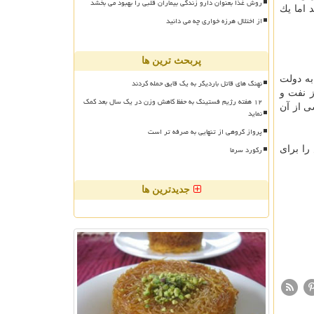
روش غذا بعنوان دارو زندگی بیماران قلبی را بهبود می بخشد
 اما یك
از اختلال هرزه خواری چه می دانید
پربحث ترین ها
به دولت
نهنگ های قاتل باردیگر به یک قایق حمله کردند
ز نفت و
۱۲ هفته رژیم فستینگ به حفظ کاهش وزن در یک سال بعد کمک
ی از آن
نماید
پرواز گروهی از تنهایی به صرفه تر است
رکورد سرما
را برای
جدیدترین ها