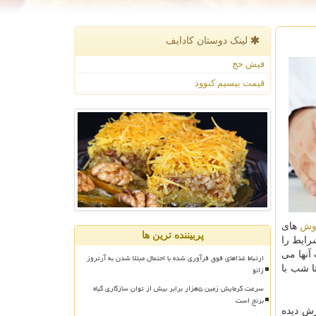
لینک دوستان كادایف
فیش حج
قیمت بیسیم کنوود
وش
های
پربیننده ترین ها
رایط را
آنها می
ارتباط غذاهای فوق فرآوری شده با احتمال مبتلا شدن به آرتروز
زانو
ا شب با
سرعت گرمایش زمین ۵هزار برابر بیش از توان سازگاری گیاه
برنج است
زش دیده