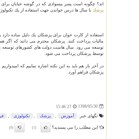
اند؟ چگونه است پسر بیسوادی كه در گوشه خیابان برای 
پزشك
با سال ها درس خواندن جهت استفاده از یك تكنولوژ
استفاده از كارت خوان برای پزشكان یك دلیل ساده دارد 
مالیات پرداخت كنند. پزشكان محترم می دانند كه اگر ه
توسعه می رود. سال هاست دولت های كشورهای توسعه یافت
توسط پزشكان پرداخت می شود.
در آخر باز هم باید به این نكته اشاره نماییم كه امیدوار
پزشكان فراهم آورد.
1398/05/30
15:46:27
تگهای خبر:
آموزش
,
پزشك
,
تكنولوژی
,
فر
این مطلب را می پسندید؟
(0)
(1)