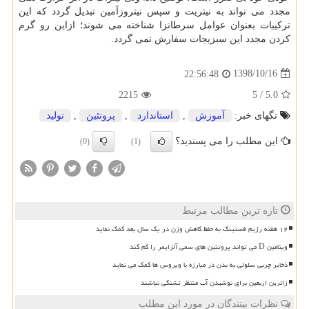
مجدد می تواند به نیتریت و سپس نیتروزآمین تبدیل گردد كه این
تركیبات بعنوان عوامل سرطانزا شناخته می شوند؛ ازاین رو گرم
كردن مجدد این سبزیجات سفارش نمی گردد.
1398/10/16
22:56:48
2215
5
/
5.0
تگهای خبر:
آموزش
,
استاندارد
,
پروتئین
,
تولید
این مطلب را می پسندید؟
(0)
(1)
تازه ترین مطالب مرتبط
۱۲ هفته رژیم فستینگ به حفظ کاهش وزن در یک سال بعد کمک نماید
ویتامین D می تواند پروتئین های سمی آلزایمر را کم کند
ذخایر چربی سلولی به بدن در مبارزه با ویروس ها کمک می نماید
زائرین اربعین برای نوشیدن آب منتظر تشنگی نباشند
نظرات بینندگان در مورد این مطلب