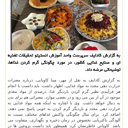
به گزارش كادایف سرپرست واحد آموزش انستیتو تحقیقات تغذیه
ای و صنایع غذایی كشور، در مورد چگونگی گرم كردن غذاها،
توضیحاتی عرضه داد.
به گزارش كادایف به نقل از مهر، مینا كاویانی، درباره مضرات
حرارت دهی مجدد به مواد غذایی، اظهار داشت: باید دانست با انجام
هر فرآیندی نظیر گرم كردن باردیگر غذا، درصدی از مواد مغذی
موجود در آن از بین می رود و در بعضی موارد، مضراتی هم برای بدن
به دنبال خواهد داشت. وی با اشاره به اینكه همه مواد غذایی به
حرارت دهی مجدد و باردیگر گرم كردن به خوبی پاسخ نمی دهند،
اضافه كرد: برای مثال چگونگی واكنش غذاهای مختلف نسبت به
آلودگی باكتریایی بخصوص در زمان ذخیره و نگهداری، متفاوت می
باشد. كاویانی خاطرنشان كرد: همینطور باید دانست پروتئین ها در