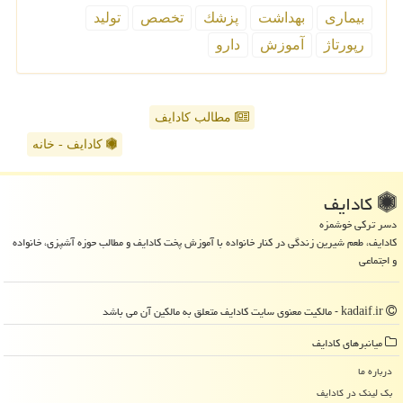
بیماری
بهداشت
پزشك
تخصص
تولید
رپورتاژ
آموزش
دارو
مطالب کادایف
کادایف - خانه
كادایف
دسر ترکی خوشمزه
کادایف، طعم شیرین زندگی در کنار خانواده با آموزش پخت کادایف و مطالب حوزه آشپزی، خانواده
و اجتماعی
kadaif.ir - مالکیت معنوی سایت كادایف متعلق به مالکین آن می باشد
میانبرهای كادایف
درباره ما
بک لینک در كادایف