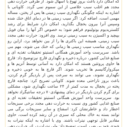
كه امكان دارد باعث بروز تهوع یا اسهال شود. از طرفی حرارت دهی
مجدد هم اغلب سبب خلاصی از این سموم نمی گردد. كاویانی با
اشاره به اینكه چگونگی نگهداری سیب زمینی ها پس از پختن، مساله
مهمی است، اضافه كرد: اگر سیب زمینی ها در دمای اتاق خنك شده
وسپس آنرا بیرون یخچال بگذارید، امكان دارد شرایط برای رشد
كلستریدیوم بوتولینوم فراهم شود؛ به خصوص اگر آنها را میان فویل
بپیچید و اكسیژن به سیب زمینی نرسد. وی افزود: حرارت دهی مجدد
سیب زمینی، همیشه این باكتری ها را از بین نخواهد برد، ازاین رو
نگهداری مناسب سیب زمینی ها زمانی كه خنك می شوند، مهم می
باشد. سرپرست واحد آموزش همگانی انستیتو تحقیقات تغذیه ای و
صنایع غذایی كشور، درباره ذخیره و نگهداری قارچ نیزتوضیح داد: قارچ
ها حاوی پروتئین هستند كه امكان دارد به آسانی توسط آنزیم ها و
میكروارگانیسم ها تخریب شوند. اگر قارچ ها به خوبی ذخیره و
نگهداری نشوند، می توانند به سرعت پس از باردیگر گرم كردن،
باعث بروز ناراحتی معده شوند. كاویانی تصریح كرد: چنانچه قارچ
پخته در یخچال به مدت كمتر از ۲۴ ساعت نگهداری شود، مشكلی
برای گرم كردن باردیگر در دمای پیشنهادی۷۰ درجه سانتیگراد نخواهد
بود. سرپرست واحد آموزش همگانی انستیتو تحقیقات تغذیه ای و
صنایع غذایی كشور وی نسبت به حرارت دهی مجدد برخی سبزیجات
اخطار داد و خاطرنشان كرد: اسفناج و سایر سبزیجات برگی می
توانند بسته به خاك محلی كه سبزی در آن رشد كرده است، حاوی
مقادیر قابل توجهی نیترات باشند. وی با اشاره به اینكه نیترات به
خودی خود بی ضرر است، توضیح داد: ولی نیترات در اثر حرارت دهی