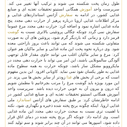
طول زمان پخت شكسته می شوند و تركیب آنها تغییر می كند.
سرپرست واحد
آموزش
همگانی انستیتو تحقیقات تغذیه ای و صنایع
غذایی كشور، در ادامه به
سفارش
آژانس استانداردهای غذایی و
مركز اطلاعات غذایی اروپا درباره پرهیز از حرارت دهی مجدد پنج
ماده غذایی اشاره نمود و اضافه كرد: حرارت دهی مجدد مرغ عموما
سفارش نمی گردد چونكه چگالی پروتئینی بالاتری نسبت به
گوشت
قرمز دارد و زمانی كه باردیگر گرم شود، پروتئین های آن به صورت
متفاوتی شكسته می شوند كه می توانند باعث بروز ناراحتی معده
شود. وی درباره نحوه پخت این ماده غذایی و سایر ماكیان هم عنوان
كرد: مرغ و سایر ماكیان اغلب می توانند حاوی مقدار قابل توجهی
آلودگی سالمونلایی باشند، این امر می تواند با حرارت دهی مجدد در
مایكروویو مشكل ساز باشد، چونكه حرارت به همه سطوح ماده
غذایی به طور یكسان نفوذ نمی نماید. كاویانی افزود: این بدین مفهوم
است كه برخی از بخش های
غذا
زودتر از سایر بخش ها می پزند. در
این مورد بویژه باید گوشت مرغ را مرتب بچرخانیم تا مطمئن شویم
كه درون و بیرون آن به خوبی حرارت دیده باشد. سرپرست واحد
آموزش همگانی انستیتو تحقیقات تغذیه ای و صنایع غذایی كشور در
ادامه خاطرنشان كرد: بر طبق سفارش های آژانس
استاندارد
ملی
غذایی اروپا، اینكه چگونه برنج پخته شده ذخیره و نگهداری شود، نكته
با اهمیت تری نسبت به مبحث حرارت دهی مجدد این ماده غذایی
است. وی ادامه داد: چونكه اگر برنج پخته شده در دمای اتاق قرار
داده شود، اسپورها می توانند در آن چند برابر شوند و سم تولید كنند