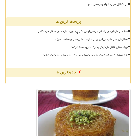
از اختلال هرزه خواری چه می دانید
پربحث ترین ها
هشدار تارتار در رختکن پرسپولیس اخراج بدون تعارف در انتظار فرد خاطی
سفارش های طب ایرانی برای تقویت شیرمادر و سلامت نوزاد
نهنگ های قاتل باردیگر به یک قایق حمله کردند
۱۲ هفته رژیم فستینگ به حفظ کاهش وزن در یک سال بعد کمک نماید
جدیدترین ها