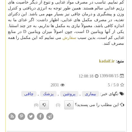
کم نماییم. تناسب در مصرف مواد غذایی و تنوع از دیگر خاصیت های
رژیم غذایی سالم هستند. همین طور توجه به انرژی دریافتی و کنترل
وزن و پیشگیری و درمان چاقی نیز بسیار مهم می باشد. این دکترای
تغذیه، در مصرف مکمل های غذایی، اظهار داشت: اگر غذای ما به
اندازه کافی باشد، معمولاً نیازی به مکمل ها نداریم، به جز چند استثنا.
یکی از آنها ویتامین D است، چون اصولاً میزان ویتامین D در منابع
غذایی کم است، بدین سبب
سفارش
می نماییم که این مکمل را همه
مصرف کنند.
منبع:
kadaif.ir
1399/08/15
12:08:18
2031
5
/
5.0
تگهای خبر:
بیماری
,
پروتئین
,
پزشك
,
چاقی
این مطلب را می پسندید؟
(0)
(1)