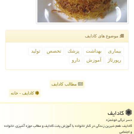
موضوع های كادایف
بیماری
بهداشت
پزشك
تخصص
تولید
رپورتاژ
آموزش
دارو
مطالب کادایف
کادایف - خانه
كادایف
دسر ترکی خوشمزه
کادایف، طعم شیرین زندگی در کنار خانواده با آموزش پخت کادایف و مطالب حوزه آشپزی، خانواده
و اجتماعی