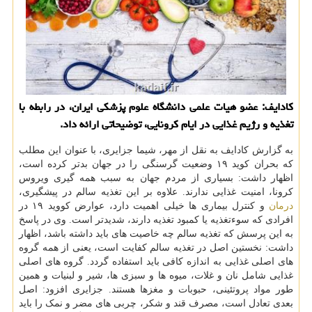
كادایف: عضو هیات علمی دانشگاه علوم پزشكی ایران، در رابطه با
تغذیه و رژیم غذایی در ایام كرونایی، توضیحاتی ارائه داد.
به گزارش کادایف به نقل از مهر، شیما جزایری، با عنوان این مطلب
که بحران کوید ۱۹ وضعیت گرسنگی را در جهان بدتر کرده است،
اظهار داشت: بسیاری از مردم جهان به سبب همه گیری ویروس
کرونا، امنیت غذایی ندارند. علاوه بر این تغذیه سالم در پیشگیری،
درمان
و کنترل بیماری ها خیلی اهمیت دارد، عوارض کووید ۱۹ در
افرادی که سوءتغذیه یا کمبود تغذیه دارند، شدیدتر است. وی در پاسخ
به این پرسش که تغذیه سالم چه خاصیت های باید داشته باشد، اظهار
داشت: نخستین اصل در تغذیه سالم کفایت است، یعنی از همه گروه
های اصلی غذایی به اندازه کافی باید استفاده گردد. گروه های اصلی
غذایی شامل نان و غلات، میوه ها و سبزی ها، شیر و لبنیات و همین
طور مواد پروتئینی، حبوبات و مغزها هستند. جزایری افزود: اصل
بعدی تعادل است، مصرف قند و شکر، چربی های مضر و نمک را باید