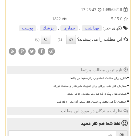
1399/08/18
13:25:43
1822
5
/
5.0
تگهای خبر:
بهداشت
,
بیماری
,
پزشك
,
پوست
این مطلب را می پسندید؟
(0)
(1)
تازه ترین مطالب مرتبط
کلاژن برای سلامت استخوان زنان مفید می باشد
سفارش های طب ایرانی برای تقویت شیرمادر و سلامت نوزاد
هیولای غول پیکری که فیل در دهانش جا می شود
ویتامین D می تواند پروتئین های سمی آلزایمر را کم کند
نظرات بینندگان در مورد این مطلب
لطفا شما هم
نظر دهید