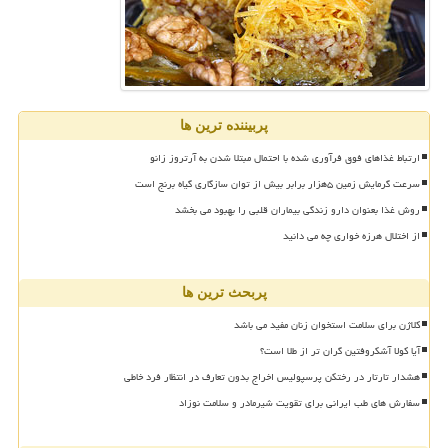
پربیننده ترین ها
ارتباط غذاهای فوق فرآوری شده با احتمال مبتلا شدن به آرتروز زانو
سرعت گرمایش زمین ۵هزار برابر بیش از توان سازگاری گیاه برنج است
روش غذا بعنوان دارو زندگی بیماران قلبی را بهبود می بخشد
از اختلال هرزه خواری چه می دانید
پربحث ترین ها
کلاژن برای سلامت استخوان زنان مفید می باشد
آیا کولا آشکروفتین گران تر از طلا است؟
هشدار تارتار در رختکن پرسپولیس اخراج بدون تعارف در انتظار فرد خاطی
سفارش های طب ایرانی برای تقویت شیرمادر و سلامت نوزاد