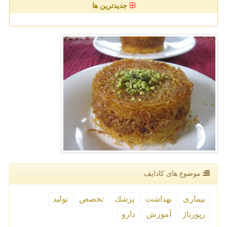
جدیدترین ها
موضوع های كادایف
بیماری
بهداشت
پزشك
تخصص
تولید
رپورتاژ
آموزش
دارو