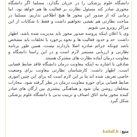
دانشگاه علوم پزشکی را در جریان بگذارد، مسلما اگر دانشگاه
مجوزی صادر کند مسئول نظارت بر فعالیت ها هم خواهد بود، اما
زمانی که از صدور این مجوز ها هیچ اطلاعی نداریم، مسلما در
مباحث نظارتی هم نقشی نخواهیم داشت و فقط با شکایات از این
مراکز روبرو می شویم.
وی با اعلان اینکه پروسه صدور مجوز باید مدیریت شده باشد، اظهار
داشت: حد و حدود فعالیت ها و نحوه برخورد با تخلفات باید مشخص
باشد چونکه جرائم صادره اصلا بازدارند نیست، همین طور برنامه
نظارتی و ارزیابی مستمر لازم است و در این راستا دانشگاه و
معاونت درمان آماده نظارت های مشترک هستند.
صادقی با اشاره به اینکه معاونت درمان دانشگاه فاقد ضابط قضایی
است، اظهار داشت: کارشناسان نظارتی معاونت برای وضعیت
خاصی تعریف شده اند بنا بر این لازم است که برای این چنین اموری
ضابط قضایی برای حوزه معاونت درمان در نظر گرفته شود، مجازات
متخلفان روشن بیان شود و هماهنگی بیشتری بین ارگان های صادر
کننده مجوز مانند اتاق اصناف و تربیت بدنی با دانشگاه علوم پزشکی
شکل گیرد.
منبع:
kadaif.ir