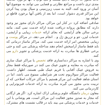
مندی تری داشت و مراجع نظارتی و قضایی می توانند به موضوع آنها
آسان تر ورود کنند، البته به سبب زیرزمینی و سیال بودن پیدا کردن
این مراکز قدری دشوار است، اما بعد از یافتن آنها برخورد قاطع تر
خواهد بود.
صادقی اضافه کرد: در کنار این مراکز، مراکز دارای مجوز نیز وجود
دارند که مطابق پروانه دریافت شده ارائه خدمت نمی کنند، مانند
برخی سالن های آرایشی که بجای ارائه
خدمات
زیبایی و آرایشی،
خدمات لیزر، تتو و تزریق ژل و... انجام می دهد، در مراکز
پوست
و
زیبایی متخصص امر ارائه خدمت نمی کند، مراکز ماساژ درمانی که
باید فقط ماساژ آرامبخش انجام دهند مداخله پزشکی می کنند و حتی
برخی عطاری ها مبادرت به ارائه خدمت پزشکی و تجویز
دارو
می
کنند.
وی با اشاره به مراکز دندانسازی فاقد
تخصص
یا مراکز عینک سازی
که مبادرت به معاینه و تجویز عینک می کنند در صورتیکه فقط مجاز
به فروش عینک آفتابی یا فریم عینک طبی هستند، اظهار داشت:
فعالیت مراکز سولاریوم تحت هر شرایطی ممنوع می باشد، اما در
استان شاهد فعالیت این مرکز هستیم یا مراکز حرکات اصلاحی که از
تربیت بدنی مجوز می گیرند مبادرت به ارائه خدمات فیزیوتراپی و
کاردرمانی می کنند.
معاون
درمان
دانشگاه علوم پزشکی اراک اشاره کرد: اگر هر ارگانی
که مجاز به صدور مجوز فعالیت این مراکز است، هم پوشانی با این
خدمات و خدمات پزشکی می بیند باید در قالب نشست های مشترک،