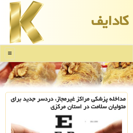
كادایف
منو
مداخله پزشكی مراكز غیرمجاز، دردسر جدید برای
متولیان سلامت در استان مركزی