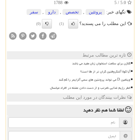
1788
5
/
5.0
تگهای خبر:
پروتئین
,
تخصص
,
دارو
,
سفر
این مطلب را می پسندید؟
(0)
(1)
تازه ترین مطالب مرتبط
کلاژن برای سلامت استخوان زنان مفید می باشد
آیا کولا آشکروفتین گران تر از طلا است؟
ویتامین D می تواند پروتئین های سمی آلزایمر را کم کند
خطر رژیم غذایی نامرتب و از دست دادن عضله در افراد میانسال
نظرات بینندگان در مورد این مطلب
لطفا شما هم
نظر دهید