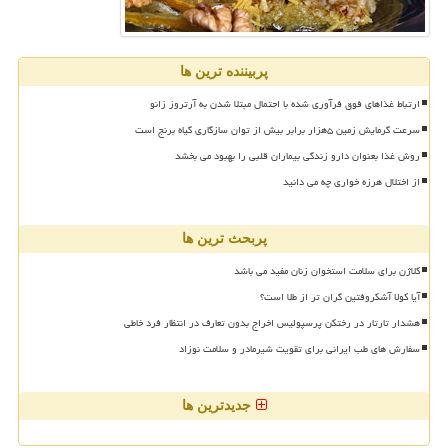
پربیننده ترین ها
ارتباط غذاهای فوق فرآوری شده با احتمال مبتلا شدن به آرتروز زانو
سرعت گرمایش زمین ۵هزار برابر بیش از توان سازگاری گیاه برنج است
روش غذا بعنوان دارو زندگی بیماران قلبی را بهبود می بخشد
از اختلال هرزه خواری چه می دانید
پربحث ترین ها
کلاژن برای سلامت استخوان زنان مفید می باشد
آیا کولا آشکروفتین گران تر از طلا است؟
هشدار تارتار در رختکن پرسپولیس اخراج بدون تعارف در انتظار فرد خاطی
سفارش های طب ایرانی برای تقویت شیرمادر و سلامت نوزاد
جدیدترین ها