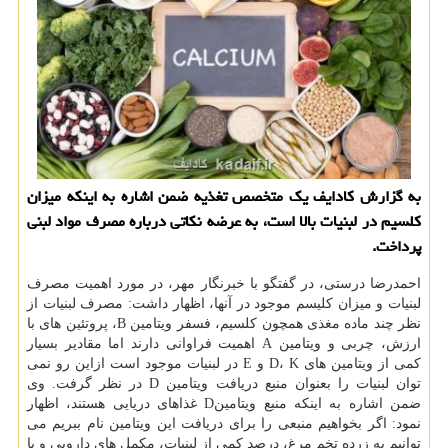
به گزارش کادایف یک متخصص تغذیه ضمن اشاره به اینکه میزان
کلسیم در لبنیات بالا است، به عرضه نکاتی درباره مصرف مواد لبنی
پرداخت.
احمدرضا درستی، در گفتگو با خبرنگار مهر، در مورد اهمیت مصرف
لبنیات و میزان کلیسم موجود در آنها، اظهار داشت: مصرف لبنیات از
نظر چند ماده مغذی همچون کلسیم، فسفر ویتامین B، پروتئین های با
ارزش، چربی و ویتامین A اهمیت فراوانی دارند اما مقادیر بسیار
کمی از ویتامین های D، K و E در لبنیات موجود است ازاین رو نمی
توان لبنیات را بعنوان منبع دریافت ویتامین D در نظر گرفت. وی
ضمن اشاره به اینکه منبع ویتامینD غذاهای دریایی هستند، اظهار
نمود: اگر بخواهیم منبعی را برای دریافت این ویتامین نام ببریم می
توانیم به زرده تخم مرغ، درصد کمی از لبنیات، مکمل های دارویی و یا