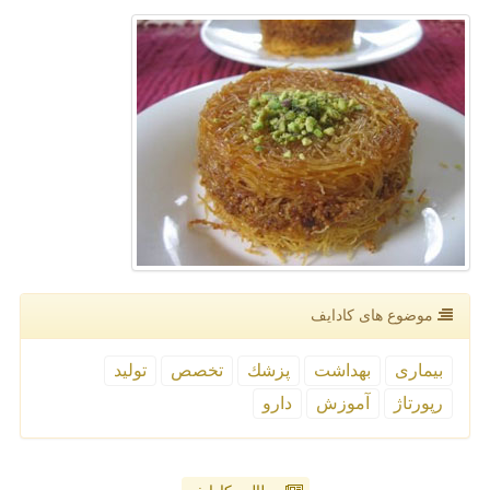
موضوع های كادایف
بیماری
بهداشت
پزشك
تخصص
تولید
رپورتاژ
آموزش
دارو