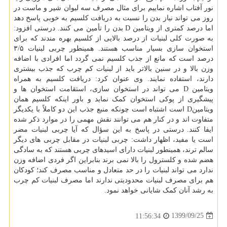
نور آفتاب اشاره نماییم برای مثال مصرف سه لیوان شیر و ماست در
روز می تواند نیاز بدن را نسبت به دریافت کلسیم به خوبی پاسخ دهد
اما درصد کمتری از ویتامین D بدن را تأمین می کنند. درستی افزود:
به صورت کلی لبنیات از درصد بالایی از کلسیم بهره مندند که برای
درصد است که مانع از جذب کلسیم نمی گردد اما افرادی با اضافه
وزن بالا و در سنین بالاتر باید از لبنیات کم چرب که جذب بیشتری
دارند، استفاده نمایند. وی عنوان کرد: دریافت کلسیم به همراه
ویتامین D می تواند در استخوان سازی، استقامت استخوان ها و
پیشگیری از پوکی استخوان کمک نماید و باور اینکه کلسیم همان
ویتامینD است اشتباه است چونکه منبع جذب این دو کاملاً با یکدیگر
متفاوت اند و در کنار هم می توانند نقش مهمی را در موارد ذکر شده
ایفا کنند. درستی در پاسخ به این سؤال که آیا چربی لبنیات مضر
است یا مفید، اظهار داشت: چربی لبنیات در مقابل چربی های دیگر
سالم ترند، همینطور لبنیات دارای اسیدهای چربی هستند که به سادگی
هضم شده و کلسترول را بالا نمی برند بنابراین اگر فردی اضافه وزن
ندارد می تواند لبنیات را در حد متعادل و مناسب مصرف کند؛ کودکان
هم برای مصرف لبنیات محدودیتی ندارند اما مصرف لبنیات کم چرب
به رشد آنان کمک شایانی خواهد نمود.
1399/09/25
11:56:34