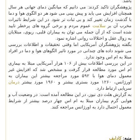
باشد.
پژوهشگران تاکید کردند: می دانیم که میانگین دمای جهانی هر سال
همچنان افزایش می یابد و پیش بینی می شود هر دو الگوی هوا و دما
با گذشت زمان تغییر کند و بی ثبات تر شود. در این شرایط تاثیرات
مخرب آن بر
سلامت
عموم مردم و برخی گروه های پرخطر تایید
شده است که از آن جمله می توان به بیماران قلبی، ریوی، مبتلایان
به زوال عقل و اختلالات روانی اشاره نمود.
بگفته پژوهشگران آمریکایی اما وقتی تحقیقات و اطلاعات بررسی
می شوند داده های چندانی در مورد تاثیر الگوهای هوا و دما در افراد
مبتلا به ام اس وجود ندارد.
در این بررسی اطلاعات بیش از ۱۰۶ هزار آمریکایی مبتلا به بیماری
ام اس مورد مطالعه قرار گرفت و مشخص شد که افزایش غیر
معمول دمای هوا با ۵۹۲ مورد مراجعه بیشتر این بیماران به
اورژانس، ۱۲۶۰ مورد بستری بیشتر و ۱۹۶۰ مورد بیشتر
درمان
سرپایی ارتباط دارد.
به گزارش هلث دی نیوز، در این مطالعه آمده است: در وضعیت آب و
هوایی گرم بیماران مبتلا به ام اس چهار درصد بیشتر از شرایط
معمول احتمال دارد به اورژانس مراجعه کنند.
منبع:
كادایف