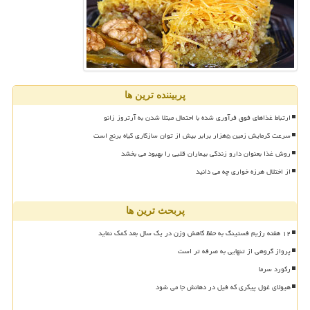
پربیننده ترین ها
ارتباط غذاهای فوق فرآوری شده با احتمال مبتلا شدن به آرتروز زانو
سرعت گرمایش زمین ۵هزار برابر بیش از توان سازگاری گیاه برنج است
روش غذا بعنوان دارو زندگی بیماران قلبی را بهبود می بخشد
از اختلال هرزه خواری چه می دانید
پربحث ترین ها
۱۲ هفته رژیم فستینگ به حفظ کاهش وزن در یک سال بعد کمک نماید
پرواز گروهی از تنهایی به صرفه تر است
رکورد سرما
هیولای غول پیکری که فیل در دهانش جا می شود