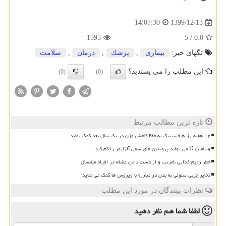
1399/12/13
14:07:30
1595
5
/
0.0
تگهای خبر:
بیماری
,
پزشك
,
درمان
,
سلامت
این مطلب را می پسندید؟
(0)
(0)
تازه ترین مطالب مرتبط
۱۲ هفته رژیم فستینگ به حفظ کاهش وزن در یک سال بعد کمک نماید
ویتامین D می تواند پروتئین های سمی آلزایمر را کم کند
خطر رژیم غذایی نامرتب و از دست دادن عضله در افراد میانسال
ذخایر چربی سلولی به بدن در مبارزه با ویروس ها کمک می نماید
نظرات بینندگان در مورد این مطلب
لطفا شما هم
نظر دهید