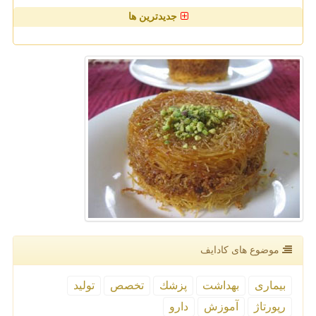
جدیدترین ها
موضوع های كادایف
بیماری
بهداشت
پزشك
تخصص
تولید
رپورتاژ
آموزش
دارو