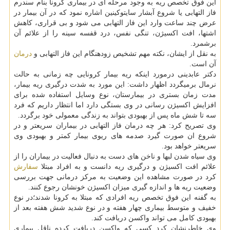
این فوق تخصص ریه به وجود مرحله ای در بیماری کرونا بنام سندرم
فاز التهابی یا شروع آبشار سایتوکینین اشاره نمود که در آن بیمار در
عرض چند ساعت وارد این فاز التهابی می شود و بی قراری، کاهش
اشتها، افت اکسیژن، تنگی نفس، درد قفسه سینه را از علائم آن
برشمرد.
به نقل از ایشان، نکته مهم تشخیص زودهنگام این فاز التهابی و
درمان
آن است.
دکتر عابدینی درمورد اینکه ریه بیمار کرونایی چه زمانی به حالت
نرمال برمیگردد اظهار داشت: این مورد به شدت درگیری ریه بیمار،
مدت زمان بستری در بیمارستان، نوع وسایل استفاده شده برای
افزایش اکسیژن رسانی در وی بستگی دارد اما انتظار داریم که فرد
سه تا شش ماه پس از بهبودی بتواند به زندگی معمولی خود برگردد.
وی تصریح کرد: هر چه درمان فاز التهابی در بیماران سریعتر و در
شروع ان صورت گیرد صدمه های ریوی بیمار کمتر و بهبودی وی
سریعتر خواهد بود.
وی سیاه شدن لبها و ناخن های دست به دنبال فعالیت در بیماران را از
علائم افت اکسیژن و درگیری ریه دانست و به افراد مبتلا
سفارش
کرد در صورت مشاهده این وضعیت به مرکز درمانی جهت بررسی
وضعیت ریه ها و اندازه گیری میزان اکسیژن خونشان رجوع کنند.
به گفنه این فوق تخصص ریه افرادی که مبتلا به کرونا شدند؛در نوع
خفیف و متوسط بیماری چهار هفته و در نوع شدید شش هفته بعد از
بهبودی کامل می تواند واکسن دریافت کند.
وی خاطرنشان کرد کسی که واکسن دریافت کرده ناقل بیماری