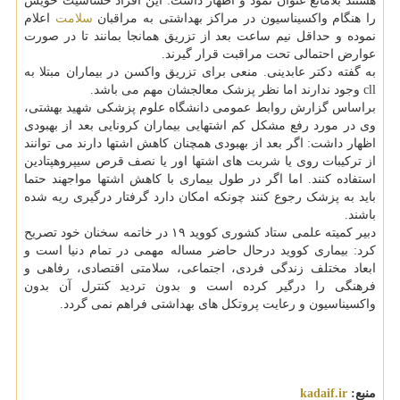
هستند بلامانع عنوان نمود و اظهار داشت: این افراد حساسیت خویش
را هنگام واکسیناسیون در مراکز بهداشتی به مراقبان
سلامت
اعلام
نموده و حداقل نیم ساعت بعد از تزریق همانجا بمانند تا در صورت
عوارض احتمالی تحت مراقبت قرار گیرند.
به گفته دکتر عابدینی. منعی برای تزریق واکسن در بیماران مبتلا به
cll وجود ندارند اما نظر پزشک معالجشان مهم می باشد.
براساس گزارش روابط عمومی دانشگاه علوم پزشکی شهید بهشتی،
وی در مورد رفع مشکل کم اشتهایی بیماران کرونایی بعد از بهبودی
اظهار داشت: اگر بعد از بهبودی همچنان کاهش اشتها دارند می توانند
از ترکیبات روی یا شربت های اشتها اور یا نصف قرص سیپروهپتادین
استفاده کنند. اما اگر در طول بیماری با کاهش اشتها مواجهند حتما
باید به پزشک رجوع کنند چونکه امکان دارد گرفتار درگیری ریه شده
باشند.
دبیر کمیته علمی ستاد کشوری کووید ۱۹ در خاتمه سخنان خود تصریح
کرد: بیماری کووید درحال حاضر مساله مهمی در تمام دنیا است و
ابعاد مختلف زندگی فردی، اجتماعی، سلامتی اقتصادی، رفاهی و
فرهنگی را درگیر کرده است و بدون تردید کنترل آن بدون
واکسیناسیون و رعایت پروتکل های بهداشتی فراهم نمی گردد.
منبع:
kadaif.ir