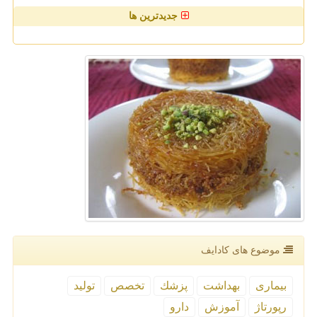
جدیدترین ها
موضوع های كادایف
بیماری
بهداشت
پزشك
تخصص
تولید
رپورتاژ
آموزش
دارو