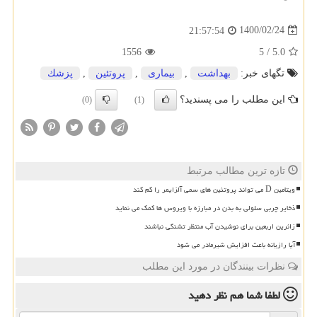
1400/02/24
21:57:54
1556
5
/
5.0
تگهای خبر:
بهداشت
,
بیماری
,
پروتئین
,
پزشك
این مطلب را می پسندید؟
(0)
(1)
تازه ترین مطالب مرتبط
ویتامین D می تواند پروتئین های سمی آلزایمر را کم کند
ذخایر چربی سلولی به بدن در مبارزه با ویروس ها کمک می نماید
زائرین اربعین برای نوشیدن آب منتظر تشنگی نباشند
آیا رازیانه باعث افزایش شیرمادر می شود
نظرات بینندگان در مورد این مطلب
لطفا شما هم
نظر دهید