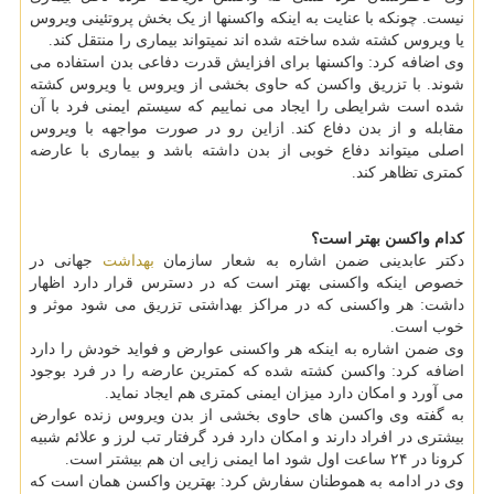
نیست. چونکه با عنایت به اینکه واکسنها از یک بخش پروتئینی ویروس
یا ویروس کشته شده ساخته شده اند نمیتواند بیماری را منتقل کند.
وی اضافه کرد: واکسنها برای افزایش قدرت دفاعی بدن استفاده می
شوند. با تزریق واکسن که حاوی بخشی از ویروس یا ویروس کشته
شده است شرایطی را ایجاد می نماییم که سیستم ایمنی فرد با آن
مقابله و از بدن دفاع کند. ازاین رو در صورت مواجهه با ویروس
اصلی میتواند دفاع خوبی از بدن داشته باشد و بیماری با عارضه
کمتری تظاهر کند.
کدام واکسن بهتر است؟
دکتر عابدینی ضمن اشاره به شعار سازمان
بهداشت
جهانی در
خصوص اینکه واکسنی بهتر است که در دسترس قرار دارد اظهار
داشت: هر واکسنی که در مراکز بهداشتی تزریق می شود موثر و
خوب است.
وی ضمن اشاره به اینکه هر واکسنی عوارض و فواید خودش را دارد
اضافه کرد: واکسن کشته شده که کمترین عارضه را در فرد بوجود
می آورد و امکان دارد میزان ایمنی کمتری هم ایجاد نماید.
به گفته وی واکسن های حاوی بخشی از بدن ویروس زنده عوارض
بیشتری در افراد دارند و امکان دارد فرد گرفتار تب لرز و علائم شبیه
کرونا در ۲۴ ساعت اول شود اما ایمنی زایی ان هم بیشتر است.
وی در ادامه به هموطنان سفارش کرد: بهترین واکسن همان است که