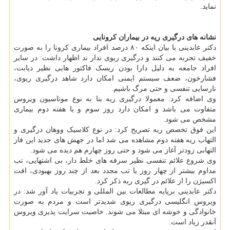
نماید.
نشانه های درگیری ریه در بیماران کرونایی
دکتر عابدینی با بیان اینکه ۸۰ درصد افراد بیماری کرونا را به صورت
خفیف تجربه می کنند و درگیری ریوی ندار ند اظهار داشت: در سایر
افراد جامعه به دلیل دارا بودن ریسک فاکتور هایی نظیر دیابت،
فشارخون، ضعف سیستم ایمنی امکان دارد شاهد درگیری ریوی،
نارسایی تنفسی و حتی مرگ باشیم.
وی اضافه کرد: معمولا درگیری ریه بنا به نوع موتاسیون ویروس
متفاوت می باشد و امکان دارد روز سوم و یا هفته دوم بیماری
مشخص می شود.
این فوق تخصص ریه تصریح کرد: در نوع کلاسیک ووهان درگیری و
التهاب ریه هفته دوم مشاهده می شد اما در جهش های جدید این فاز
التهابی زودتر آغاز می شود و حتی روز چهارم هم دیده می شود.
وی شروع علائم تنفسی نظیر سرفه های خلط دار، بی اشتهایی، تب
مداوم بیشتر از چهار روز یا تب مجدد بعد از چند روز بهبودی، افت
اکسیژن را از علائم در گیری ریه ذکر کرد.
دکتر عابدینی برپایه مطالعات بین المللی و تجربیات یاد آور شد: در
ویروس انگلیسی درگیری ریوی شدیدتر است و مردم به صورت
خانوادگی و خوشه ای مبتلا می شوند. خاصیت سرایت پذیری ویروس
آنقدر زیاد است.