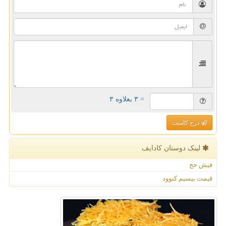
= ۳ بعلاوه ۳
درج کامنت
لینک دوستان كادایف
فیش حج
قیمت بیسیم کنوود