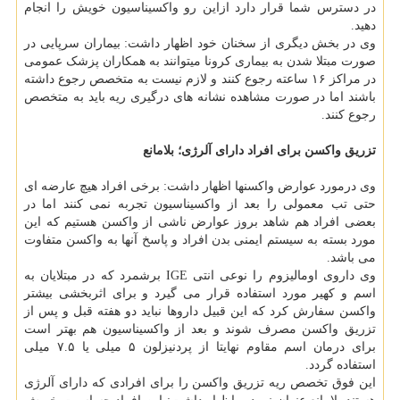
در دسترس شما قرار دارد ازاین رو واکسیناسیون خویش را انجام
دهید.
وی در بخش دیگری از سخنان خود اظهار داشت: بیماران سرپایی در
صورت مبتلا شدن به بیماری کرونا میتوانند به همکاران پزشک عمومی
در مراکز ۱۶ ساعته رجوع کنند و لازم نیست به متخصص رجوع داشته
باشند اما در صورت مشاهده نشانه های درگیری ریه باید به متخصص
رجوع کنند.
تزریق واکسن برای افراد دارای آلرژی؛ بلامانع
وی درمورد عوارض واکسنها اظهار داشت: برخی افراد هیچ عارضه ای
حتی تب معمولی را بعد از واکسیناسیون تجربه نمی کنند اما در
بعضی افراد هم شاهد بروز عوارض ناشی از واکسن هستیم که این
مورد بسته به سیستم ایمنی بدن افراد و پاسخ آنها به واکسن متفاوت
می باشد.
وی داروی اومالیزوم را نوعی انتی IGE برشمرد که در مبتلایان به
اسم و کهیر مورد استفاده قرار می گیرد و برای اثربخشی بیشتر
واکسن سفارش کرد که این قبیل داروها نباید دو هفته قبل و پس از
تزریق واکسن مصرف شوند و بعد از واکسیناسیون هم بهتر است
برای درمان اسم مقاوم نهایتا از پردنیزلون ۵ میلی یا ۷.۵ میلی
استفاده گردد.
این فوق تخصص ریه تزریق واکسن را برای افرادی که دارای آلرژی