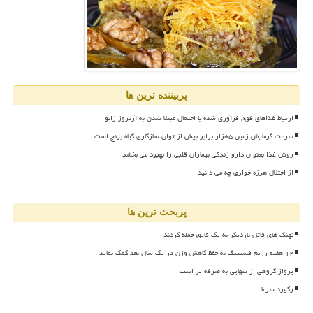
پربیننده ترین ها
ارتباط غذاهای فوق فرآوری شده با احتمال مبتلا شدن به آرتروز زانو
سرعت گرمایش زمین ۵هزار برابر بیش از توان سازگاری گیاه برنج است
روش غذا بعنوان دارو زندگی بیماران قلبی را بهبود می بخشد
از اختلال هرزه خواری چه می دانید
پربحث ترین ها
نهنگ های قاتل باردیگر به یک قایق حمله کردند
۱۲ هفته رژیم فستینگ به حفظ کاهش وزن در یک سال بعد کمک نماید
پرواز گروهی از تنهایی به صرفه تر است
رکورد سرما