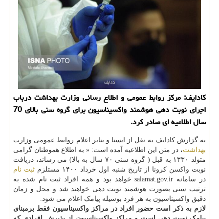
کادایف: مرکز روابط عمومی و اطلاع رسانی وزارت بهداشت درباب
اجرای نوبت دهی هوشمند واکسیناسیون برای گروه سنی بالای 70
سال اطلاعیه ای صادر کرد.
به گزارش کادایف به نقل از ایسنا و بنابر اعلام روابط عمومی وزارت
بهداشت
، در متن این اطلاعیه آمده است: « به اطلاع هموطنان گرامی
متولد ۱۳۳۰ به قبل ( گروه سنی ۷۰ سال به بالا) می رساند، دریافت
نوبت واکسن کرونا از تاریخ شنبه اول خرداد ۱۴۰۰ مستلزم
ثبت نام
در سامانه salamat.gov.ir خواهد بود و همه افراد ثبت نام شده به
ترتیب سنی بصورت هوشمند نوبت دهی خواهند شد و محل و زمان
دقیق واکسیناسیون به هر فرد بوسیله پیامک اعلام می شود.
لازم به ذکر است حضور افراد در مراکز واکسیناسیون فقط برمبنای
پیامک نوبت دهی است و مراکز واکسیناسیون از پذیرش افرادی که