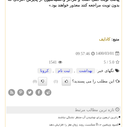
بدون نوبت مراجعه کنند معذور خواهند بود.»
منبع:
كادایف
1400/03/01
09:57:46
1541
5
/
5.0
تگهای خبر:
بهداشت
,
ثبت نام
,
كرونا
این مطلب را می پسندید؟
(0)
(1)
تازه ترین مطالب مرتبط
زائرین اربعین برای نوشیدن آب منتظر تشنگی نباشند
کمبود ویتامین B۱۲ ممکنست روند زوال مغز را افزایش دهد