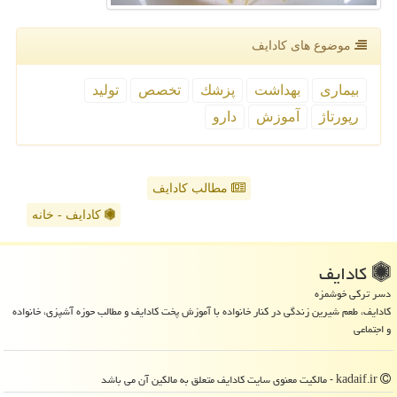
موضوع های كادایف
بیماری
بهداشت
پزشك
تخصص
تولید
رپورتاژ
آموزش
دارو
مطالب کادایف
کادایف - خانه
كادایف
دسر ترکی خوشمزه
کادایف، طعم شیرین زندگی در کنار خانواده با آموزش پخت کادایف و مطالب حوزه آشپزی، خانواده
و اجتماعی
kadaif.ir - مالکیت معنوی سایت كادایف متعلق به مالکین آن می باشد