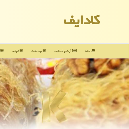
كادایف
خانه
آرشیو كادایف
بهداشت
تولید
آ