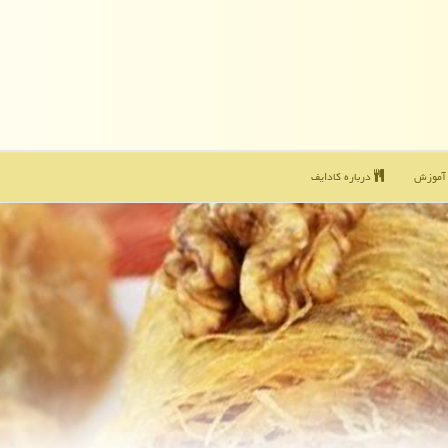
موزش
درباره كادایف