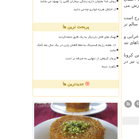
روش غذا بعنوان دارو زندگی بیماران قلبی را بهبود می بخشد
فارش می
از اختلال هرزه خواری چه می دانید
طرح است
سالم تر
پربحث ترین ها
نهنگ های قاتل باردیگر به یک قایق حمله کردند
خرابی و
های تند
۱۲ هفته رژیم فستینگ به حفظ کاهش وزن در یک سال بعد کمک
نماید
س کرونا
پرواز گروهی از تنهایی به صرفه تر است
 نیز در
رکورد سرما
جدیدترین ها