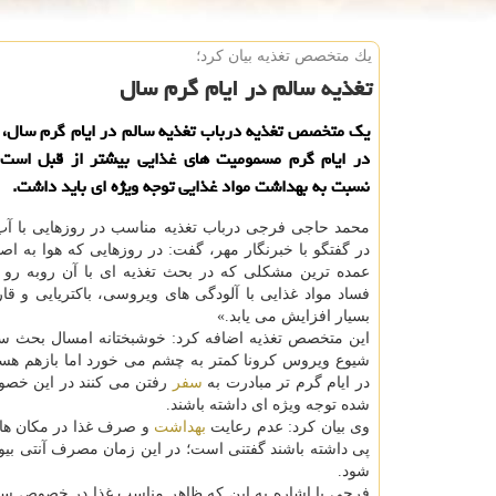
یك متخصص تغذیه بیان كرد؛
تغذیه سالم در ایام گرم سال
یک متخصص تغذیه درباب تغذیه سالم در ایام گرم سال، 
در ایام گرم مسمومیت های غذایی بیشتر از قبل است
نسبت به بهداشت مواد غذایی توجه ویژه ای باید داشت.
محمد حاجی فرجی درباب تغذیه مناسب در روزهایی با آب
در گفتگو با خبرنگار مهر، گفت: در روزهایی که هوا به ا
عمده ترین مشکلی که در بحث تغذیه ای با آن روبه رو 
فساد مواد غذایی با آلودگی های ویروسی، باکتریایی و 
بسیار افزایش می یابد.»
این متخصص تغذیه اضافه کرد: خوشبختانه امسال بحث س
شیوع ویروس کرونا کمتر به چشم می خورد اما بازهم هست
در ایام گرم تر مبادرت به
سفر
رفتن می کنند در این خصو
شده توجه ویژه ای داشته باشند.
وی بیان کرد: عدم رعایت
بهداشت
و صرف غذا در مکان های
پی داشته باشند گفتنی است؛ در این زمان مصرف آنتی بیو
شود.
فرجی با اشاره به این که ظاهر مناسب غذا در خصوص سال