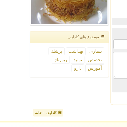
موضوع های كادایف
بیماری
بهداشت
پزشك
تخصص
تولید
رپورتاژ
آموزش
دارو
کادایف - خانه