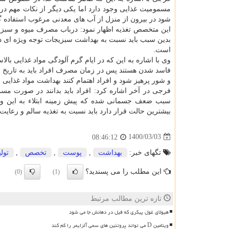
مسمومیت غذایی وجود دارد اما یکی دیگر از نکات مهم 
شود در بیرون از منزل از آب های معدنی مرغوب استفاده گ
این متخصص تغذیه اظهار نمود: درباب مصرف میوه و سبزی
بدین سبب باید نسبت به بهداشت سبزیجات توجه ویژه ای د
است.
وی با اشاره به این که در ایام گرم آلودگی مواد غذایی با
فاسد شدن هستند پس در زمان مصرف افراد باید به تاریخ 
و شور پرهیز شود و افراد اهتمام کنند بهداشت مواد غذایی 
فرجی در آخر اشاره کرد: افراد باید بدانند در صورت مس
سبب ضعف جسمانی شده که پیش زمینه ابتلاء به این ویرو
بیشترین حالت قرار دارد باید نسبت به تغذیه سالم و رعایت
1400/03/03
08:46:12
تگهای خبر:
بهداشت
,
پوست
,
تخصص
,
تولی
این مطلب را می پسندید؟
(0)
(1)
تازه ترین مطالب مرتبط
هیولای غول پیکری که فیل در دهانش جا می شود
ویتامین D می تواند پروتئین های سمی آلزایمر را کم کند