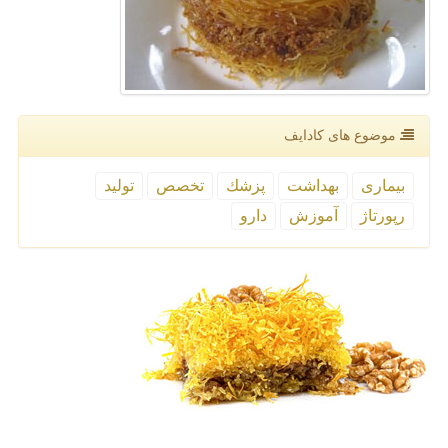
موضوع های كادایف
بیماری
بهداشت
پزشك
تخصص
تولید
رپورتاژ
آموزش
دارو