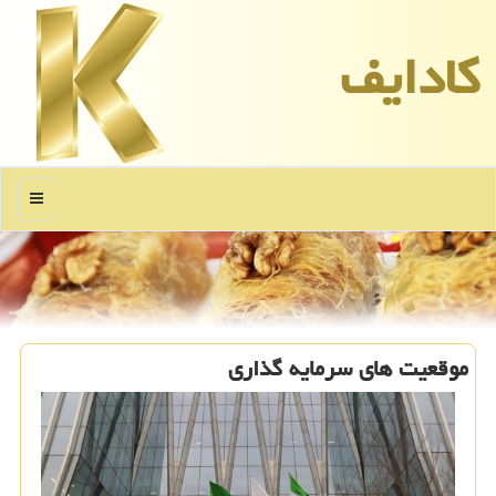
كادایف
منو
موقعیت های سرمایه گذاری