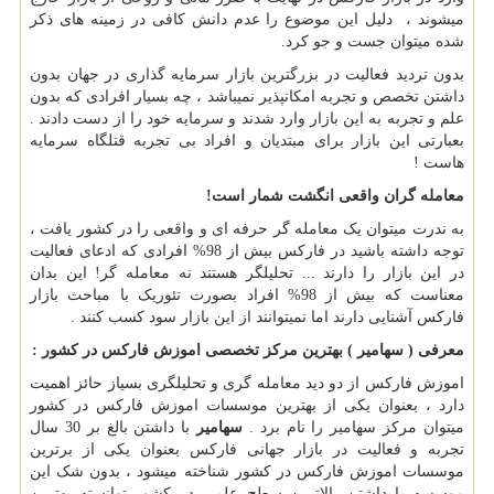
میشوند ، دلیل این موضوع را عدم دانش کافی در زمینه های ذکر
شده میتوان جست و جو کرد.
بدون تردید فعالیت در بزرگترین بازار سرمایه گذاری در جهان بدون
داشتن تخصص و تجربه امکانپذیر نمیباشد ، چه بسیار افرادی که بدون
علم و تجربه به این بازار وارد شدند و سرمایه خود را از دست دادند .
بعبارتی این بازار برای مبتدیان و افراد بی تجربه قتلگاه سرمایه
هاست !
معامله گران واقعی انگشت شمار است!
به ندرت میتوان یک معامله گر حرفه ای و واقعی را در کشور یافت ،
توجه داشته باشید در فارکس بیش از 98% افرادی که ادعای فعالیت
در این بازار را دارند ... تحلیلگر هستند نه معامله گر! این بدان
معناست که بیش از 98% افراد بصورت تئوریک با مباحث بازار
فارکس آشنایی دارند اما نمیتوانند از این بازار سود کسب کنند .
معرفی ( سهامیر ) بهترین مرکز تخصصی اموزش فارکس در کشور :
اموزش فارکس از دو دید معامله گری و تحلیلگری بسیاز حائز اهمیت
دارد ، بعنوان یکی از بهترین موسسات اموزش فارکس در کشور
میتوان مرکز سهامیر را نام برد .
سهامیر
با داشتن بالغ بر 30 سال
تجربه و فعالیت در بازار جهانی فارکس بعنوان یکی از برترین
موسسات اموزش فارکس در کشور شناخته میشود ، بدون شک این
موسسه با داشتن بالاترین سطح علمی در کشور توانسته بهترین