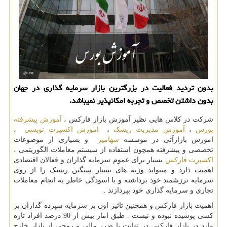
بدون تردید فعالیت در بزرگترین بازار سرمایه گذاری در جهان
بدون داشتن تخصص و تجربه امكانپذیر نمیباشد.
شرکت در کلاس هایی نظیر آموزش بازار فارکس ،
آموزش پیشرفته
بورس
،
آموزش مدیریت ریسک
،
اموزش اکسپرت نویسی
،
اموزش بازارآتی در موسسه
سهامیر
و بسیاری از موضوعات
تخصصی و پیشرفته همچون استفاده از سیستم معاملات الگوریتمی ،
اکسپرت فارکس
بسیار برای عموم سرمایه گذاران و فعالان اقتصادی
اهمیت دارد و میتواند وزنه های بسیار سنگین ریسک را از روی
سرمایه ترزشمند خود برداشته و با اسودگی خاطر به انجام معاملات
تجاری و سرمایه گذاری خود بپردازند .
اهمیت بازار فارکس و همچنین تاثیر اون بر سرمایه سپرده گذاران بر
کسی پوشیده نبوده و نیست . طبق امار بیش از 90 درصد افراد تازه
وارد در بازار فارکس در نهایت با ضرر مالی و روحی از بازار خارج