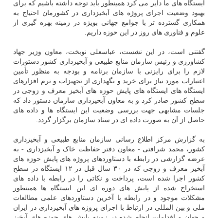
ایستگاه های ما دایر می کرد همینطور باید توجه داشته باشیم که برای
بهبود وضعیت اجرای پروژه های آبخیزداری در کشورمان احتیاج به
همکاری گسترده تر با جوامع جهانی بویژه در زمینه بهره گیری از
علوم و فناوری های روز در این حوزه داریم.
گفتنی است، در این نشست، عباسعلی نوبخت، معاون وزیر جهاد
کشاورزی و رئیس سازمان منابع طبیعی و آبخیزداری کشور دستورات
لازم را برای رایزنی با سازمان برنامه و بودجه به منظور تأمین
اعتبارات مورد نیاز برای خرید و نگهداری از تجهیزات و نرم افزارهای
ایستگاه های ایستگاه های پایش حوزه های آبخیز معرف و زوجی در
سطح کشور صادر کرد و به معاون آبخیزداری سازمان دستور داد که
جلسات مشابهی جهت بررسی وضعیت این ایستگاه ها و داده های
حاصل از آن به صورت داده ای در ستاد سازمان برگزار گردد.
به گزارش مرکز اطلاع رسانی سازمان منابع طبیعی و آبخیزداری
کشور، محمد شرافتی - معاون دفتر حفاظت خاک و آبخیزداری - به
عرضه گزارشی در رابطه با دستاوردهای پروژه های پایش حوزه های
آبخیز معرف و زوجی که در ۳۰ سال قبل در ۱۲ ایستگاه در سطح
کشور اجرا شده است، پرداخت و نکاتی را در رابطه با داده های
استخراج شده از پایش های دوره ای این ایستگاه ها همینطور
مشکلات موجود و در رابطه با آخرین دستاوردهای علمی مطالعات
ملی و بین المللی در ارتباط با اجرای پروژه های آبخیزداری در ایران
و جهان و اقدامات انجام شده در زمینه پایش های حوزه های آبخیز