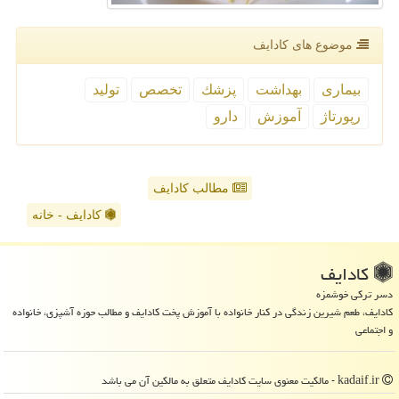
موضوع های كادایف
بیماری
بهداشت
پزشك
تخصص
تولید
رپورتاژ
آموزش
دارو
مطالب کادایف
کادایف - خانه
كادایف
دسر ترکی خوشمزه
کادایف، طعم شیرین زندگی در کنار خانواده با آموزش پخت کادایف و مطالب حوزه آشپزی، خانواده
و اجتماعی
kadaif.ir - مالکیت معنوی سایت كادایف متعلق به مالکین آن می باشد