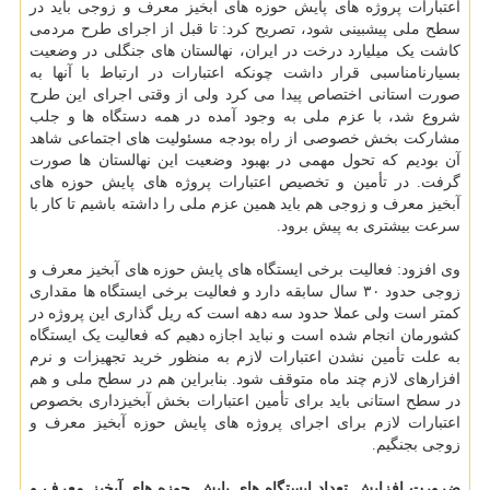
اعتبارات پروژه های پایش حوزه های آبخیز معرف و زوجی باید در
سطح ملی پیشبینی شود، تصریح کرد: تا قبل از اجرای طرح مردمی
کاشت یک میلیارد درخت در ایران، نهالستان های جنگلی در وضعیت
بسیارنامناسبی قرار داشت چونکه اعتبارات در ارتباط با آنها به
صورت استانی اختصاص پیدا می کرد ولی از وقتی اجرای این طرح
شروع شد، با عزم ملی به وجود آمده در همه دستگاه ها و جلب
مشارکت بخش خصوصی از راه بودجه مسئولیت های اجتماعی شاهد
آن بودیم که تحول مهمی در بهبود وضعیت این نهالستان ها صورت
گرفت. در تأمین و تخصیص اعتبارات پروژه های پایش حوزه های
آبخیز معرف و زوجی هم باید همین عزم ملی را داشته باشیم تا کار با
سرعت بیشتری به پیش برود.
وی افزود: فعالیت برخی ایستگاه های پایش حوزه های آبخیز معرف و
زوجی حدود ۳۰ سال سابقه دارد و فعالیت برخی ایستگاه ها مقداری
کمتر است ولی عملا حدود سه دهه است که ریل گذاری این پروژه در
کشورمان انجام شده است و نباید اجازه دهیم که فعالیت یک ایستگاه
به علت تأمین نشدن اعتبارات لازم به منظور خرید تجهیزات و نرم
افزارهای لازم چند ماه متوقف شود. بنابراین هم در سطح ملی و هم
در سطح استانی باید برای تأمین اعتبارات بخش آبخیزداری بخصوص
اعتبارات لازم برای اجرای پروژه های پایش حوزه آبخیز معرف و
زوجی بجنگیم.
ضرورت افزایش تعداد ایستگاه های پایش حوزه های آبخیز معرف و