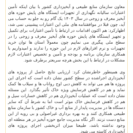
معاون سازمان منابع طبیعی و آبخیزداری کشور با بیان اینکه تأمین
اعتبارات سالیانه نگهداری از تجهیزات ایستگاه های پایش حوزه های
آبخیز معرف و زوجی در سال ۱۴۰۳ یک گام رو به جلو به حساب می
آید، چون قبلا در موافقتنامه های ملی این اعتبارات پیشبینی نمی شد،
اظهارکرد: هم اکنون اقدامات در ارتباط با تأمین اعتبارات برای تکمیل
و تجهیز ایستگاه های پایش حوزه های آبخیز معرف و زوجی را در
سطح ملی پیگیری می نماییم چون معمولاً استان ها توان خرید
تجهیزات و نرم افزارهای لازم در این حوزه را ندارند و امیدواریم با
همکاری سازمان برنامه و بودجه و تأمین و تخصیص اعتبارات لازم
مشکلات در ارتباط با این بخش هرچه سریعتر برطرف شود.
وی همینطور خاطرنشان کرد: ارزیابی نتایج حاصل از پروژه های
آبخیزداری اجراشده در سطح کشور نشان داده است که اجرای این
پروژه ها هم می تواند به کاهش دبی اوج رواناب ها و سیلاب ها کمک
نماید و هم در کاهش فرسایش ویژه خاک تأثیر بگذارد. این مسئله
نشان داده است که عملیات آبخیزداری هم در کاهش خسارات سیل و
هم در کاهش فرسایش خاک موثر است اما به شرط آن که سایر
دستگاه ها در مدیریت پایدار از منابع آب و خاک کشور با سازمان منابع
طبیعی همکاری کنند و به بهره برداری غیراصولی و بی رویه از این
منابع دست نزنند. اگر نگاه مدیریت جامع حوزه آبخیز در هر منطقه ای
وجود نداشته باشد، طبیعتا میزان اثربخشی اجرای پروژه های
آبخیزداری کاسته می شود.