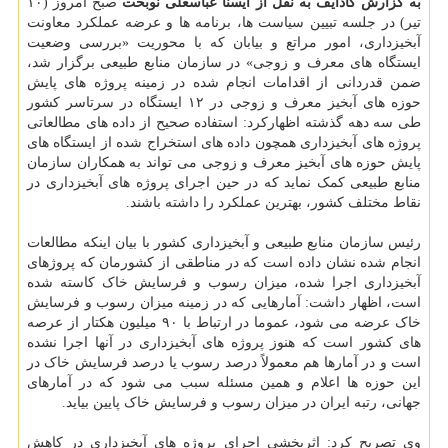
به گزارش کادایف به نقل از ایسنا عباسعلی نوبخت
صبح امروز (۱۰
تیر) در جلسه تبیین سیاست ها، برنامه ها و عرضه عملکرد معاونت
آبخیزداری، امور مراتع و بیابان که با محوریت «بررسی وضعیت
ایستگاه های معرف و زوجی» در سازمان منابع طبیعی برگزار شد،
ضمن قدردانی از اقدامات انجام شده در زمینه پروژه های پایش
حوزه های آبخیز معرف و زوجی در ۱۲ ایستگاه در سرتاسر کشور
طی سه دهه گذشته اظهارکرد: استفاده صحیح از داده های مطالعاتی
پروژه های آبخیزداری همچون داده های استخراج شده از ایستگاه های
پایش حوزه های آبخیز معرف و زوجی می تواند به همکاران سازمان
منابع طبیعی کمک نماید که در حین اجرای پروژه های آبخیزداری در
نقاط مختلف کشور، بهترین عملکرد را داشته باشند.
رئیس سازمان منابع طبیعی و آبخیزداری کشور با بیان اینکه مطالعات
انجام شده نشان داده است که در مناطقی از کشورمان که پروژهای
آبخیزداری اجرا شده، میزان رسوب و فرسایش خاک کاسته شده
است، اظهار داشت: آمارهایی که در زمینه میزان رسوب و فرسایش
خاک عرضه می شود، عموما در ارتباط با ۹۰ میلیون هکتار از عرصه
های کشور است که هنوز پروژه های آبخیزداری در آنها اجرا نشده
است و در آمارها هم معمولاً درصد رسوب یا درصد فرسایش خاک در
این حوزه ها اعلام و همین مسئله سبب می شود که در آمارهای
جهانی، رتبه ایران در میزان رسوب و فرسایش خاک پایین بیاید.
وی تصریح کرد: اثربخشی اجرای پروژه های آبخیزداری در کاهش