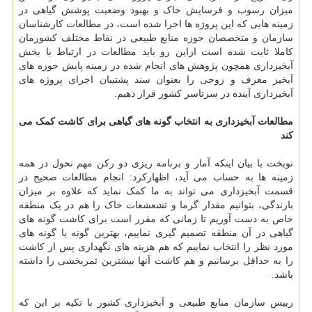
میزان رسوب و فرسایش خاک و بهبود وضعیت پوشش گیاهی در
زمینه هایی که این پروژه ها اجرا شده است، در مطالعات کارشناسان
سازمان و متخصصان حوزه منابع طبیعی در نقاط مختلف کشورمان
کاملا ثابت شده است ازاین رو باید مطالعات در ارتباط با بخش
آبخیزداری همچون پژوهش های انجام شده در زمینه پایش حوزه های
آبخیز معرف و زوجی را بعنوان سند پشتیبان اجرای پروژه های
آبخیزداری آینده در سرتاسر کشور قرار دهیم.
مطالعات آبخیزداری به انتخاب گونه های گیاهی برای کاشت کمک می
کند
نوبخت با بیان اینکه آمار و برنامه ریزی دو رکن مهم تحول در همه
زمینه ها به حساب می آید، اظهارکرد: انجام مطالعات صحیح در
قسمت آبخیزداری می تواند به ما کمک نماید که علاوه بر میزان
بارندگی، بتوانیم مقدار گرما و تشعشعات خاک را هم در یک منطقه
خاص به دست آوریم تا زمانی که مقرر است برای کاشت گونه های
گیاهی در آن منطقه تصمیم گیری نماییم، بهترین گونه یا گونه های
مورد نظر را انتخاب نماییم که هم هزینه های نگهداری پس از کاشت
را به حداقل برسانیم و هم کاشت آنها بیشترین ثمربخشی را داشته
باشد.
رییس سازمان منابع طبیعی و آبخیزداری کشور با تکیه بر این که